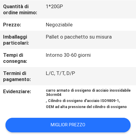
FABBRICA
Quantità di
1*20GP
ordine minimo:
CONTROLLO
Prezzo:
Negoziabile
DI
Imballaggi
Pallet o pacchetto su misura
QUALITÀ
particolari:
Tempi di
Intorno 30-60 giorni
consegna:
CONTATTICI
Termini di
L/C, T/T, D/P
pagamento:
NOTIZIE
Evidenziare:
carro armato di ossigeno di acciaio inossidabile
34crm04
,
,
RICHIEDA
Cilindro di ossigeno d'acciaio ISO9809-1
OEM ad alta pressione del cilindro di ossigeno
UNA
CITAZIONE
MIGLIOR PREZZO