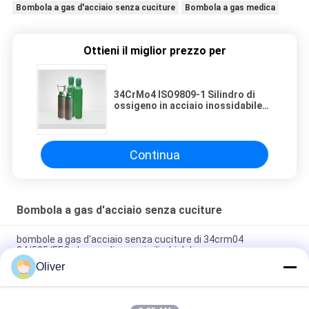
Bombola a gas d'acciaio senza cuciture
Bombola a gas medica
Ottieni il miglior prezzo per
34CrMo4 ISO9809-1 Silindro di
ossigeno in acciaio inossidabile
ad alta pressione OEM
Continua
Bombola a gas d'acciaio senza cuciture
bombole a gas d'acciaio senza cuciture di 34crm04
84/525/EEC che spediscono i cilindri del gas compresso
Oliver
Cilindri d'acciaio ad alta pressione GB/T 5099 di sicurezza
34crm04 della bombola a gas del ODM