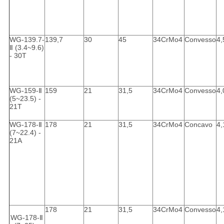
WG-139.7-
139,7
30
45
34CrMo4
Convesso
4,
Ⅱ (3.4~9.6)
- 30T
WG-159-Ⅱ
159
21
31,5
34CrMo4
Convesso
4,
(5~23.5) -
21T
WG-178-Ⅱ
178
21
31,5
34CrMo4
Concavo
4,
(7~22.4) -
21A
178
21
31,5
34CrMo4
Convesso
4,
WG-178-Ⅱ