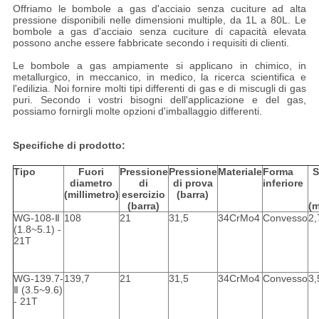
Offriamo le bombole a gas d'acciaio senza cuciture ad alta
pressione disponibili nelle dimensioni multiple, da 1L a 80L. Le
bombole a gas d'acciaio senza cuciture di capacità elevata
possono anche essere fabbricate secondo i requisiti di clienti.
Le bombole a gas ampiamente si applicano in chimico, in
metallurgico, in meccanico, in medico, la ricerca scientifica e
l'edilizia. Noi fornire molti tipi differenti di gas e di miscugli di gas
puri. Secondo i vostri bisogni dell'applicazione e del gas,
possiamo fornirgli molte opzioni d'imballaggio differenti.
Specifiche di prodotto:
Tipo
Fuori
Pressione
Pressione
Materiale
Forma
S
diametro
di
di prova
inferiore
(millimetro)
esercizio
(barra)
(barra)
(m
WG-108-Ⅱ
108
21
31,5
34CrMo4
Convesso
2,
(1.8~5.1) -
21T
WG-139.7-
139,7
21
31,5
34CrMo4
Convesso
3,
Ⅱ (3.5~9.6)
- 21T