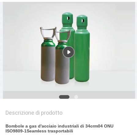
MAPPA
DEL
SITO
POLITICA
SULLA
PRIVACY
Descrizione di prodotto
Bombole a gas d'acciaio industriali di 34crm04 ONU
ISO9809-1Seamless trasportabili