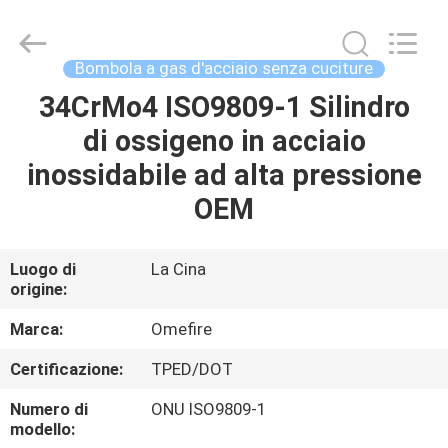
CQMEC
Machinery
& Equipment
Co.,
Ltd .
Bombola a gas d'acciaio senza cuciture
All
Rights
34CrMo4 ISO9809-1 Silindro
CASA
Reserved.
di ossigeno in acciaio
PRODOTTI
inossidabile ad alta pressione
OEM
VIDEO
Luogo di
La Cina
origine:
CIRCA
NOI
Marca:
Omefire
Certificazione:
TPED/DOT
GIRO
Numero di
ONU ISO9809-1
DELLA
modello: