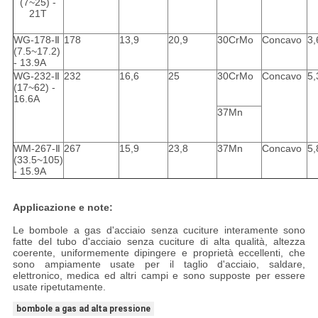
(7~25) -
21T
WG-178-Ⅱ
178
13,9
20,9
30CrMo
Concavo
3,
(7.5~17.2)
- 13.9A
WG-232-Ⅱ
232
16,6
25
30CrMo
Concavo
5,
(17~62) -
16.6A
37Mn
WM-267-Ⅱ
267
15,9
23,8
37Mn
Concavo
5,
(33.5~105)
- 15.9A
Applicazione e note:
Le bombole a gas d'acciaio senza cuciture interamente sono
fatte del tubo d'acciaio senza cuciture di alta qualità, altezza
coerente, uniformemente dipingere e proprietà eccellenti, che
sono ampiamente usate per il taglio d'acciaio, saldare,
elettronico, medica ed altri campi e sono supposte per essere
usate ripetutamente.
bombole a gas ad alta pressione