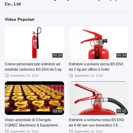
Co., Ltd
Video Popolari
00:28
00:34
Colore personalizzato estintore ad
Estintore a polvere secca BS EN3
anidride carbonica BS EN3 da 5 kg
da 2 kg per ufficio e hotel
September 15, 2022
September 15, 2022
03:00
00:32
Video aziendale di Chengdu
Estintore a schiuma rosso BS EN3
CQMEC Machinery & Equipment
da 9 litri per uso domestico CE
Co., Ltd
portatile
September 15, 2022
September 15, 2022