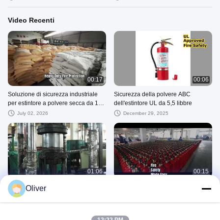
Video Recenti
00:17
00:06
Soluzione di sicurezza industriale
Sicurezza della polvere ABC
per estintore a polvere secca da 12
dell'estintore UL da 5,5 libbre
kg
July 02, 2026
December 29, 2025
01:06
00:15
video8
bandiera
Oliver
December 23, 2025
December 22, 2025
Altri Video