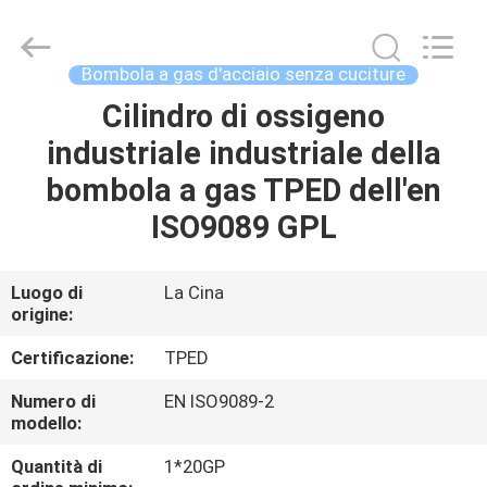
CQMEC
Machinery
& Equipment
Co.,
Ltd .
Bombola a gas d'acciaio senza cuciture
All
Rights
Cilindro di ossigeno
CASA
Reserved.
industriale industriale della
PRODOTTI
bombola a gas TPED dell'en
ISO9089 GPL
VIDEO
Luogo di
La Cina
origine:
CIRCA
NOI
Certificazione:
TPED
Numero di
EN ISO9089-2
GIRO
modello:
DELLA
Quantità di
1*20GP