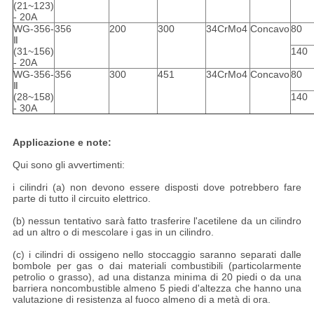
(21~123)
- 20A
WG-356-
356
200
300
34CrMo4
Concavo
80
Ⅱ
(31~156)
140
- 20A
WG-356-
356
300
451
34CrMo4
Concavo
80
Ⅱ
(28~158)
140
- 30A
Applicazione e note:
Qui sono gli avvertimenti:
i cilindri (a) non devono essere disposti dove potrebbero fare
parte di tutto il circuito elettrico.
(b) nessun tentativo sarà fatto trasferire l'acetilene da un cilindro
ad un altro o di mescolare i gas in un cilindro.
(c) i cilindri di ossigeno nello stoccaggio saranno separati dalle
bombole per gas o dai materiali combustibili (particolarmente
petrolio o grasso), ad una distanza minima di 20 piedi o da una
barriera noncombustible almeno 5 piedi d'altezza che hanno una
valutazione di resistenza al fuoco almeno di a metà di ora.