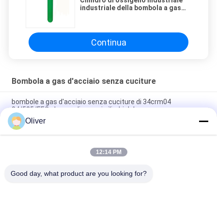
Cilindro di ossigeno industriale
industriale della bombola a gas
TPED dell'en ISO9089 GPL
Continua
Bombola a gas d'acciaio senza cuciture
bombole a gas d'acciaio senza cuciture di 34crm04
84/525/EEC che spediscono i cilindri del gas compresso
Oliver
Cilindri d'acciaio ad alta pressione GB/T 5099 di sicurezza
34crm04 della bombola a gas del ODM
12:14 PM
Cilindro di ossigeno industriale industriale della bombola a gas
TPED dell'en ISO9089 GPL
Good day, what product are you looking for?
Categorie popolari
Tutti