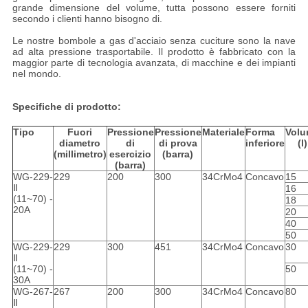
grande dimensione del volume, tutta possono essere forniti
secondo i clienti hanno bisogno di.
Le nostre bombole a gas d'acciaio senza cuciture sono la nave
ad alta pressione trasportabile. Il prodotto è fabbricato con la
maggior parte di tecnologia avanzata, di macchine e dei impianti
nel mondo.
Specifiche di prodotto:
Tipo
Fuori
Pressione
Pressione
Materiale
Forma
Vol
diametro
di
di prova
inferiore
(l)
(millimetro)
esercizio
(barra)
(barra)
WG-229-
229
200
300
34CrMo4
Concavo
15
Ⅱ
16
(11~70) -
18
20A
20
40
50
WG-229-
229
300
451
34CrMo4
Concavo
30
Ⅱ
(11~70) -
50
30A
WG-267-
267
200
300
34CrMo4
Concavo
80
Ⅱ