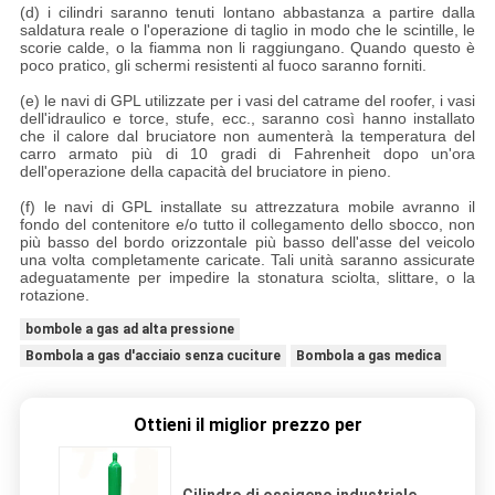
(d) i cilindri saranno tenuti lontano abbastanza a partire dalla
saldatura reale o l'operazione di taglio in modo che le scintille, le
scorie calde, o la fiamma non li raggiungano. Quando questo è
poco pratico, gli schermi resistenti al fuoco saranno forniti.
(e) le navi di GPL utilizzate per i vasi del catrame del roofer, i vasi
dell'idraulico e torce, stufe, ecc., saranno così hanno installato
che il calore dal bruciatore non aumenterà la temperatura del
carro armato più di 10 gradi di Fahrenheit dopo un'ora
dell'operazione della capacità del bruciatore in pieno.
(f) le navi di GPL installate su attrezzatura mobile avranno il
fondo del contenitore e/o tutto il collegamento dello sbocco, non
più basso del bordo orizzontale più basso dell'asse del veicolo
una volta completamente caricate. Tali unità saranno assicurate
adeguatamente per impedire la stonatura sciolta, slittare, o la
rotazione.
bombole a gas ad alta pressione
Bombola a gas d'acciaio senza cuciture
Bombola a gas medica
Ottieni il miglior prezzo per