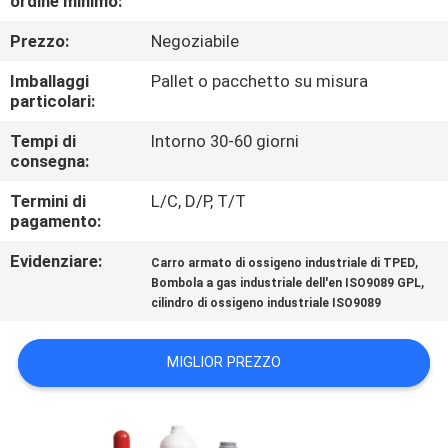
ordine minimo:
FABBRICA
Prezzo:
Negoziabile
CONTROLLO
Imballaggi
Pallet o pacchetto su misura
particolari:
DI
QUALITÀ
Tempi di
Intorno 30-60 giorni
consegna:
Termini di
L/C, D/P, T/T
CONTATTICI
pagamento:
Evidenziare:
,
Carro armato di ossigeno industriale di TPED
NOTIZIE
,
Bombola a gas industriale dell'en ISO9089 GPL
cilindro di ossigeno industriale ISO9089
RICHIEDA
MIGLIOR PREZZO
UNA
CITAZIONE