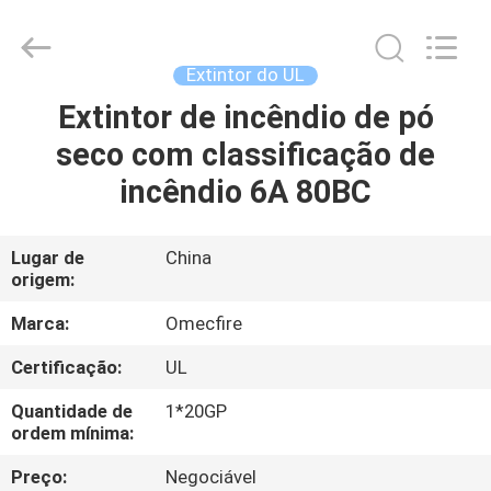
CQMEC
Machinery
& Equipment
Co.,
Ltd .
Extintor do UL
All
Rights
Extintor de incêndio de pó
CASA
Reserved.
seco com classificação de
PRODUTOS
incêndio 6A 80BC
VÍDEOS
Lugar de
China
origem:
SOBRE
Marca:
Omecfire
NÓS
Certificação:
UL
Quantidade de
1*20GP
EXCURSÃO
ordem mínima:
DA
Preço:
Negociável