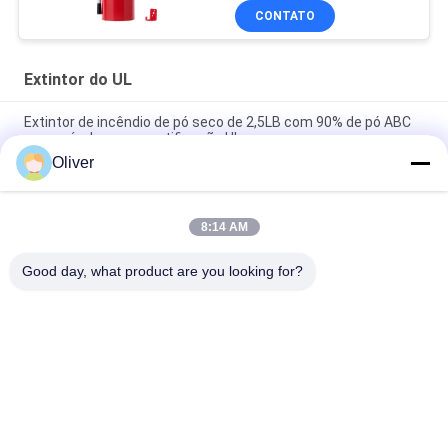
CONTATO
Extintor do UL
Extintor de incêndio de pó seco de 2,5LB com 90% de pó ABC
para veículos com certificação UL
Oliver
Extintor de incêndio de pó seco com classificação de incêndio
6A 80BC
8:14 AM
Omecfire 10LB UL Extintor de incêndio de pó seco com 90% de
pó ABC
Good day, what product are you looking for?
Categorias populares
Todos
Extintor Do UL
Extintor Das BS EN3
Extintor Seco Do Pó
Extintor Do CO2