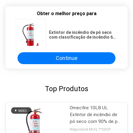
Obter o melhor preço para
Extintor de incêndio de pó seco
com classificação de incêndio 6A
80BC
Continue
Top Produtos
Omecfire 10LB UL
Extintor de incêndio de
pó seco com 90% de pó
ABC
Negociável MOQ:1*20GP