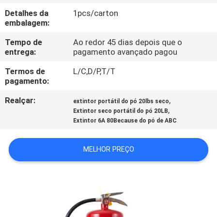
FÁBRICA
Detalhes da
1pcs/carton
embalagem:
CONTROLE
Tempo de
Ao redor 45 dias depois que o
DA
entrega:
pagamento avançado pagou
QUALIDADE
Termos de
L/C,D/P,T/T
pagamento:
CONTACTE-
Realçar:
,
extintor portátil do pó 20lbs seco
,
Extintor seco portátil do pó 20LB
NOS
Extintor 6A 80Because do pó de ABC
NOTÍCIA
MELHOR PREÇO
PEÇA
UMAS
CITAÇÕES