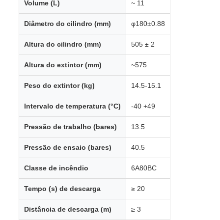
Volume (L)
~ 11
Diâmetro do cilindro (mm)
φ180±0.88
Altura do cilindro (mm)
505 ± 2
Altura do extintor (mm)
~575
Peso do extintor (kg)
14.5-15.1
Intervalo de temperatura (°C)
-40 +49
Pressão de trabalho (bares)
13.5
Pressão de ensaio (bares)
40.5
Classe de incêndio
6A80BC
Tempo (s) de descarga
≥ 20
Distância de descarga (m)
≥ 3