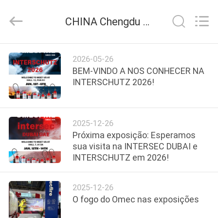
CQMEC
Machinery
& Equipment
CHINA Chengdu CQMEC Machinery & Equipment Co., Ltd notícias da empresa
Co.,
Ltd .
All
Rights
CASA
Reserved.
2026-05-26
BEM-VINDO A NOS CONHECER NA
PRODUTOS
INTERSCHUTZ 2026!
VÍDEOS
2025-12-26
Próxima exposição: Esperamos
SOBRE
sua visita na INTERSEC DUBAI e
INTERSCHUTZ em 2026!
NÓS
2025-12-26
EXCURSÃO
O fogo do Omec nas exposições
DA