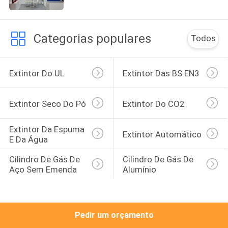
FÁBRICA
Categorias populares
CONTROLE
Todos
DA
QUALIDADE
Extintor Do UL
Extintor Das BS EN3
Extintor Seco Do Pó
Extintor Do CO2
CONTACTE-
NOS
Extintor Da Espuma 
Extintor Automático
E Da Água
NOTÍCIA
Cilindro De Gás De 
Cilindro De Gás De 
Aço Sem Emenda
Alumínio
PEÇA
UMAS
Pedir um orçamento
CITAÇÕES