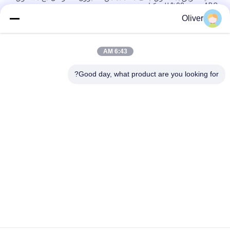
ABC بنسبة 90% للمركبات
Oliver
طفّاية حريق بمسحوق جاف معتمدة من UL ULC بوزن 20 رطلاً بتصنيف
حريق 6A 80BC
6:43 AM
طفاية حريق مسحوق جاف معتمدة من UL Omecfire 10LB مع
مسحوق ABC بنسبة 90%
Good day, what product are you looking for?
فئات شعبية
جميع
طفاية حريق BS EN3
طفاية حريق UL
طفاية حريق ثاني 
طفاية حريق بودرة 
أكسيد الكربون
جافة
مطفأة حريق 
طفاية حريق بالرغوة 
أوتوماتيكية
والماء
اسطوانة غاز فولاذية 
اسطوانة غاز الألمنيوم
غير ملحومة