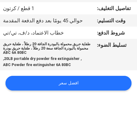
في
تفاصيل التغليف:
1 قطع / كرتون
المعمل
وقت التسليم:
حوالي 45 يومًا بعد دفع الدفعة المقدمة
مراقبة
شروط الدفع:
خطاب الاعتماد، د/ف، تي/تي
الجودة
تسليط الضوء:
طفاية حريق محمولة بالبودرة الجافة 20 رطلاً ، طفاية حريق
محمولة بالبودرة الجافة سعة 20 رطلاً ، طفاية حريق بودرة
ABC 6A 80BC
,
,
20LB portable dry powder fire extinguisher
اتصل
ABC Powder fire extinguisher 6A 80BC
بنا
افضل سعر
أخبار
اطلب
اقتباس