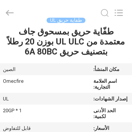
CQMEC
Machinery
& Equipment
Co.,
Ltd .
طفاية حريق UL
All
Rights
طفّاية حريق بمسحوق جاف
مسكن
Reserved.
معتمدة من UL ULC بوزن 20 رطلاً
منتجات
بتصنيف حريق 6A 80BC
أشرطة
مكان المنشأ:
الصين
فيديو
اسم العلامة
Omecfire
التجارية:
معلومات
إصدار الشهادات:
UL
عنا
الحد الأدنى
1 * 20GP
لكمية:
جولة
الأسعار:
قابل للتفاوض