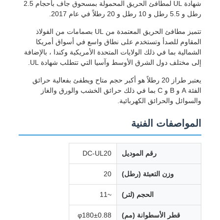
شهادة UL لمطافئ الحريق المحمولة بمسحوق جاف بأحجام 2.5
رطل و 5.5 رطل و 10 رطل و 20 رطلاً في عام 2017.
تتميز مطافئ الحريق المعتمدة من UL بصمامات من الفولاذ
المقاوم للصدأ وتستخدم على نطاق واسع في أسواق أمريكا
الشمالية بما في ذلك الولايات المتحدة الأمريكية وكندا ، بالإضافة
إلى مختلف دول الشرق الأوسط وآسيا التي تتطلب شهادة UL.
يعتبر طراز 20 رطلاً هو أكبر حجم متاح ويطفئ بفعالية حرائق
الفئة A و B و C بما في ذلك حرائق الخشب والورق والغاز
والسوائل والحرائق الكهربائية.
المواصفات الفنية
رقم الموديل
DC-UL20
وزن التعبئة (رطل)
20
الحجم (لتر)
~11
قطر الأسطوانة (مم)
φ180±0.88