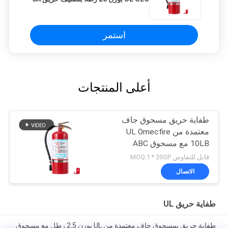
80BC
استمر
أعلى المنتجات
طفاية حريق مسحوق جاف
معتمدة من UL Omecfire
10LB مع مسحوق ABC
بنسبة 90%
قابل للتفاوض MOQ:1 * 20GP
الاتصال
طفاية حريق UL
طفاية حريق بمسحوق جاف معتمدة من UL بوزن 2.5 رطل مع مسحوق