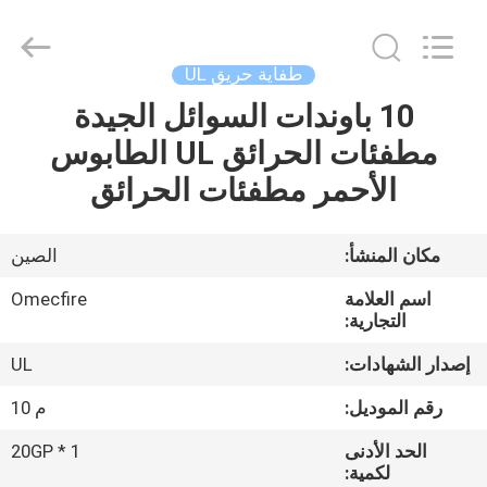
CQMEC
Machinery
& Equipment
Co.,
Ltd .
طفاية حريق UL
All
Rights
10 باوندات السوائل الجيدة
مسكن
Reserved.
مطفئات الحرائق UL الطابوس
منتجات
الأحمر مطفئات الحرائق
أشرطة
مكان المنشأ:
الصين
فيديو
اسم العلامة
Omecfire
التجارية:
معلومات
إصدار الشهادات:
UL
عنا
رقم الموديل:
م 10
الحد الأدنى
1 * 20GP
جولة
لكمية: