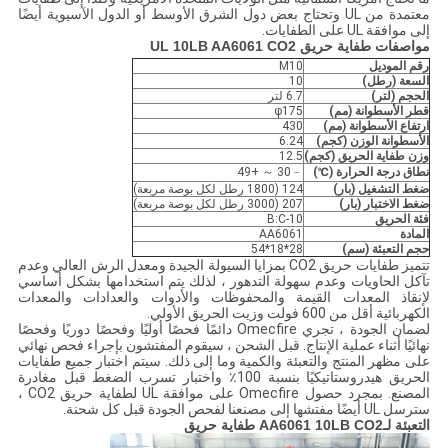
معتمدة من UL وتحتاج بعض دول الشرق الأوسط أو الدول الآسيوية أيضًا
إلى موافقة UL على الطفايات.
مواصفات طفاية حريق UL 10LB AA6061 CO2
رقم الموديل
M10
السعة (
رطل
)
10
الحجم
(
لتر
)
6.7 لتر
قطر الأسطوانة
(
مم
)
φ175
ارتفاع الأسطوانة
(
مم
)
430
الأسطوانة
الوزن
(
كجم
)
6.24
وزن طفاية الحريق
(
كجم
)
12.5
نطاق درجة الحرارة
(
℃
)
﹣30 ～ +49
ضغط التشغيل
(
بار
)
124 (1800 رطل لكل بوصة مربعة)
ضغط الاختبار
(
بار
)
207 (3000 رطل لكل بوصة مربعة)
فئة الحريق
10-B:C
المادة
AA6061
حجم التعبئة (سم)
28*18*54
تتميز طفايات حريق CO2 بمزايا السيولة الجيدة ومعدل الرش العالي وعدم
تآكل الحاويات وعدم سهولة التدهور ، لذلك يتم استخدامها بشكل أساسي
لإنقاذ المعدات القيمة والمحفوظات والأدوات والعدادات والمعدات
الكهربائية أقل من 600 فولت وزيت الحريق الأولي.
لضمان الجودة ، تجري Omecfire دائمًا فحصًا أوليًا وفحصًا دوريًا وفحصًا
نهائيًا أثناء عملية الإنتاج. قبل الشحن ، سيقوم المفتشون بإجراء فحص نهائي
على مظهر المنتج والتعبئة والكمية وما إلى ذلك. سيتم اختبار جميع طفايات
الحريق هيدروستاتيكيًا بنسبة 100٪ واختبار تسرب الضغط قبل مغادرة
المصنع. بمجرد حصول Omecfire على موافقة UL لطفاية حريق CO2 ،
سترسل UL أيضًا مفتشها إلى مصنعنا لفحص الجودة قبل كل شحنة.
التعبئة لـ
AA6061 10LB CO2 طفاية حريق