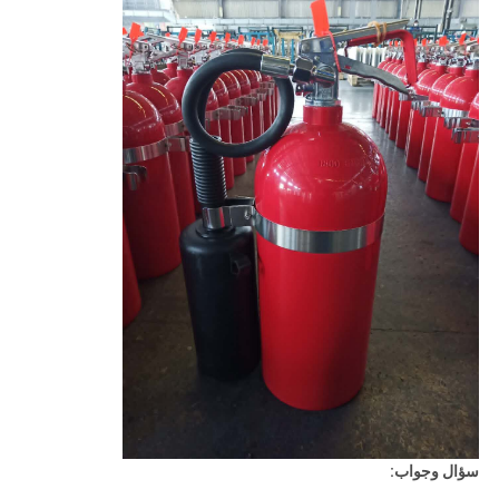
سؤال وجواب: