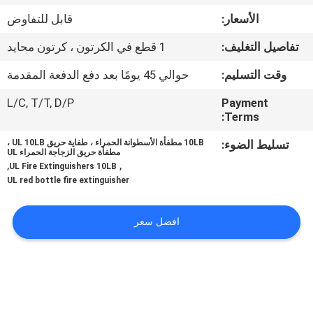
في
الأسعار:
قابل للتفاوض
المعمل
تفاصيل التغليف:
1 قطع في الكرتون ، كرتون محايد
مراقبة
وقت التسليم:
حوالي 45 يومًا بعد دفع الدفعة المقدمة
الجودة
L/C, T/T, D/P
Payment
Terms:
اتصل
تسليط الضوء:
10LB مطفأة الأسطوانة الحمراء ، طفاية حريق UL 10LB ،
مطفأة حريق الزجاجة الحمراء UL
,
,
بنا
UL Fire Extinguishers 10LB
UL red bottle fire extinguisher
أخبار
افضل سعر
اطلب
اقتباس