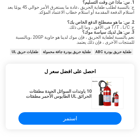
1. س: ماذا عن وقت التسليم؟
ج: بالنسبة لطلب طفاية الحريق ،عادة ما يستغرق الأمر حوالي 45 يومًا بعد
استلام الدفعة المقدمة أو استلام خطاب الاعتماد المؤكد.
2. س: ما هو مصطلح الدفع الخاص بك؟
ج: T/T ، L/C في الأفق ، وما إلى ذلك.
3. س: هل لديك سياسة موك؟
نعم.بالنسبة لطفاية الحريق ، فإن موك لدينا هو حاوية 20GP ،وبالنسبة
للمنتجات الأخرى ، فإن ذلك يعتمد.
طفاية حريق بودرة ABC
​​طفاية حريق بودرة جافة محمولة
طفايات حريق UL
احصل على افضل سعر ل
10 باوندات السوائل الجيدة مطفئات
الحرائق UL الطابوس الأحمر مطفئات
الحرائق
استمر