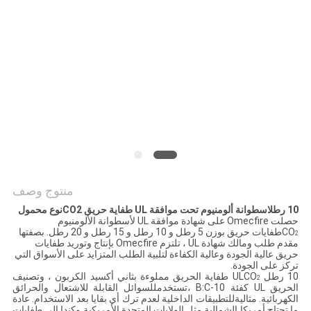
خريطة
الموقع
سياسة
الخصوصية
منتوج وصف
10 رطل
اسطوانة ألومنيوم تحت موافقة UL طفاية حريق CO2
نوع محمول
حصلت Omecfire على شهادة موافقة UL لأسطوانة الألومنيوم
CO
طفايات حريق بوزن 5 رطل و 10 رطل و 15 رطل و 20 رطل. بصفتها
2
مقدم طلب ومالك شهادة UL ، تلتزم Omecfire بإنتاج وتوريد طفايات
حريق عالية الجودة وعالية الكفاءة لتلبية الطلب المتزايد على الأسواق التي
تركز على الجودة.
10 رطل ULCO
طفاية الحريق مملوءة بثاني أكسيد الكربون ، وتصنيف
2
الحريق UL كفئة 10-B:C ،تستخدمللسوائل القابلة للاشتعال والحرائق
الكهربائية. مثاليةللتطبيقات الداخلية لعدم ترك أي بقايا بعد الاستخدام. عادة
ما تحتاج أمريكا الشمالية مثل الولايات المتحدة الأمريكية وكندا إلى طفايات