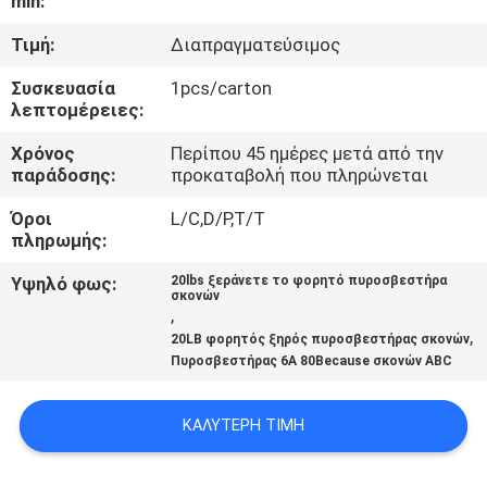
min:
ΠΟΙΟΤΙΚΌΣ
Τιμή:
Διαπραγματεύσιμος
ΈΛΕΓΧΟΣ
Συσκευασία
1pcs/carton
λεπτομέρειες:
ΜΑΣ
Χρόνος
Περίπου 45 ημέρες μετά από την
παράδοσης:
προκαταβολή που πληρώνεται
ΕΛΆΤΕ
Όροι
L/C,D/P,T/T
ΣΕ
πληρωμής:
ΕΠΑΦΉ
Υψηλό φως:
20lbs ξεράνετε το φορητό πυροσβεστήρα
ΜΕ
σκονών
,
,
20LB φορητός ξηρός πυροσβεστήρας σκονών
Πυροσβεστήρας 6A 80Because σκονών ABC
ΕΙΔΉΣΕΙΣ
ΚΑΛΎΤΕΡΗ ΤΙΜΉ
ΖΗΤΉΣΤΕ
ΈΝΑ