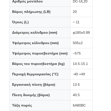
Αριθμός μοντέλου
DC-UL20
Βάρος πλήρωσης (LB)
20
Όγκος (L)
~ 11
Διάμετρος κυλίνδρου (mm)
φ180±0.88
Υψόμετρος κύλινδρου (mm)
505±2
Υψόμετρος πυροσβεστήρα (mm)
~575
Βάρος του πυροσβεστήρα (kg)
14.5-15.1
Περιοχή θερμοκρασίας (°C)
-40 +49
Εργασιακή πίεση (βάρια)
13.5
Πίεση δοκιμής (βάρια)
40.5
Τάξη πυρός
6Α80BC