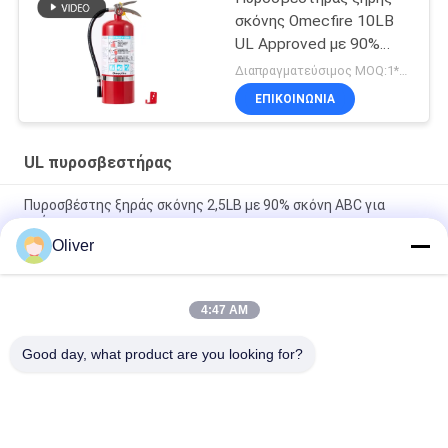
σκόνης Omecfire 10LB
UL Approved με 90%
σκόνη ABC
Διαπραγματεύσιμος MOQ:1*20GP
ΕΠΙΚΟΙΝΩΝΊΑ
UL πυροσβεστήρας
Πυροσβέστης ξηράς σκόνης 2,5LB με 90% σκόνη ABC για
οχήματα
Oliver
Πυροσβεστήρας ξηρής σκόνης 20LB UL ULC Approved με
βαθμολογία πυρόσβεσης 6A 80BC
4:47 AM
Πυροσβεστήρας ξηρής σκόνης Omecfire 10LB UL Approved με
90% σκόνη ABC
Good day, what product are you looking for?
Λαϊκή κατηγορία
Όλα