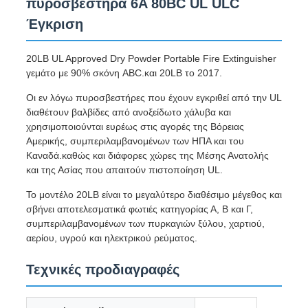
πυροσβεστήρα 6A 80BC UL ULC
Έγκριση
20LB UL Approved Dry Powder Portable Fire Extinguisher
γεμάτο με 90% σκόνη ABC.και 20LB το 2017.
Οι εν λόγω πυροσβεστήρες που έχουν εγκριθεί από την UL
διαθέτουν βαλβίδες από ανοξείδωτο χάλυβα και
χρησιμοποιούνται ευρέως στις αγορές της Βόρειας
Αμερικής, συμπεριλαμβανομένων των ΗΠΑ και του
Καναδά.καθώς και διάφορες χώρες της Μέσης Ανατολής
και της Ασίας που απαιτούν πιστοποίηση UL.
Το μοντέλο 20LB είναι το μεγαλύτερο διαθέσιμο μέγεθος και
σβήνει αποτελεσματικά φωτιές κατηγορίας Α, Β και Γ,
συμπεριλαμβανομένων των πυρκαγιών ξύλου, χαρτιού,
αερίου, υγρού και ηλεκτρικού ρεύματος.
Τεχνικές προδιαγραφές