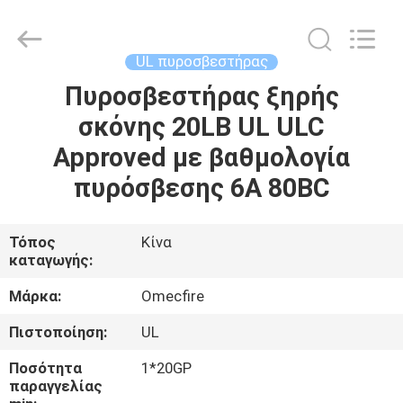
CQMEC
Machinery
& Equipment
Co.,
Ltd .
UL πυροσβεστήρας
All
Rights
Reserved.
Πυροσβεστήρας ξηρής
ΣΠΊΤΙ
σκόνης 20LB UL ULC
ΠΡΟΪΌΝΤΑ
Approved με βαθμολογία
πυρόσβεσης 6A 80BC
ΒΊΝΤΕΟ
Τόπος
Κίνα
καταγωγής:
ΠΕΡΊΠΟΥ
ΕΜΕΊΣ
Μάρκα:
Omecfire
Πιστοποίηση:
UL
ΓΎΡΟΣ
Ποσότητα
1*20GP
ΕΡΓΟΣΤΑΣΊΩΝ
παραγγελίας