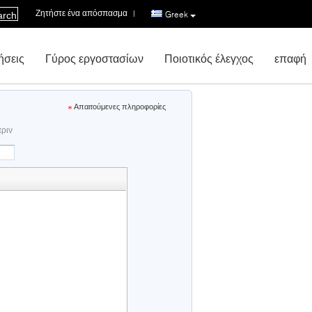
Ζητήστε ένα απόσπασμα
|
Greek
arch
ήσεις
Γύρος εργοστασίων
Ποιοτικός έλεγχος
επαφή
Απαιτούμενες πληροφορίες
πριν