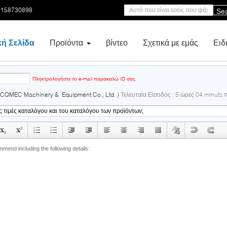
5158730898
Se
κή Σελίδα
Προϊόντα
βίντεο
Σχετικά με εμάς
Ειδ
email
Πληκτρολογήστε το e-mail παρακαλώ ID σας.
CQMEC Machinery & Equipment Co., Ltd )
Τελευταία Είσοδος : 5 ώρες 04 minuts 