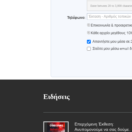
Enter between 20 to 3,000 characte
Τηλέφωνο:
Επικοινωνία & προαιρετικ
Κάθε αρχείο μεγέθους 10
Απαντήστε μου μέσα σε 
Στείλτε μου μέσω email δ
Ειδήσεις
Επερχόμενη Έκθεση:
Ανυπομονούμε να σας δούμε