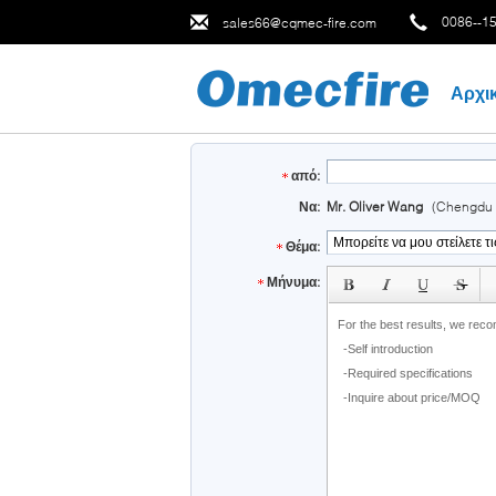
0086--1
sales66@cqmec-fire.com
Αρχι
από:
Να:
Mr. Oliver Wang
(Chengdu 
Θέμα:
subject
Μήνυμα: