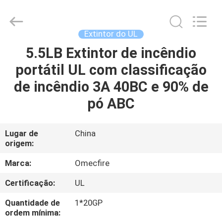
CQMEC
Machinery
& Equipment
Co.,
Ltd .
Extintor do UL
All
Rights
5.5LB Extintor de incêndio
CASA
Reserved.
portátil UL com classificação
PRODUTOS
de incêndio 3A 40BC e 90% de
pó ABC
VÍDEOS
Lugar de
China
origem:
SOBRE
NÓS
Marca:
Omecfire
Certificação:
UL
EXCURSÃO
Quantidade de
1*20GP
DA
ordem mínima: