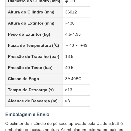
Diâmetro do Cilindro (mm)
φ120
Altura do Cilindro (mm)
360±2
Altura do Extintor (mm)
~430
Peso do Extintor (kg)
4.6-4.95
Faixa de Temperatura (℃)
﹣40 ～ +49
Pressão de Trabalho (bar)
13.5
Pressão de Teste (bar)
40.5
Classe de Fogo
3A 40BC
Tempo de Descarga (s)
≥13
Alcance de Descarga (m)
≥3
Embalagem e Envio
O extintor de incêndio de pó seco aprovado pela UL de 5,5LB é
embalado em caixas neutras. A embalagem externa em paletes