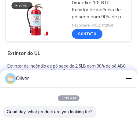
Omecfire 10LB UL
Extintor de incêndio de
pó seco com 90% de pó
ABC
Negociável MOQ:1*20GP
CONTATO
Extintor do UL
Extintor de incêndio de pó seco de 2,5LB com 90% de pó ABC
para veículos com certificação UL
Oliver
Extintor de incêndio de pó seco com classificação de incêndio
6A 80BC
3:35 AM
Omecfire 10LB UL Extintor de incêndio de pó seco com 90% de
pó ABC
Good day, what product are you looking for?
Categorias populares
Todos