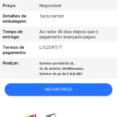
FÁBRICA
Preço:
Negociável
Detalhes da
1pcs/carton
CONTROLE
embalagem:
DA
Tempo de
Ao redor 45 dias depois que o
QUALIDADE
entrega:
pagamento avançado pagou
Termos de
L/C,D/P,T/T
pagamento:
CONTACTE-
NOS
Realçar:
,
Extintor portátil do UL
,
UL do extintor 3A40Because
Extintor do pó de 5.5LB ABC
NOTÍCIA
MELHOR PREÇO
PEÇA
UMAS
CITAÇÕES