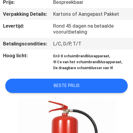
KWALITEITSCONTROLE
Prijs:
Bespreekbaar
Verpakking Details:
Kartons of Aangepast Pakket
CONTACTEER
Levertijd:
Rond 45 dagen na betaalde
ONS
vooruitbetaling
Betalingscondities:
L/C, D/P, T/T
NIEUWS
Hoog licht:
,
En3-8 schuimBrandblusapparaat
,
9l Ce van het schuimbrandblusapparaat
VERZOEK
De draagbare schuimblusser van 9l
OM EEN
BESTE PRIJS
CITAAT
SITEMAP
PRIVACYBELEID