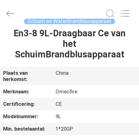
CQMEC
Machinery
& Equipment
Co.,
Ltd .
Schuim en WaterBrandblusapparaat
All
Rights
Reserved.
En3-8 9L-Draagbaar Ce van
HUIS
het
PRODUCTEN
SchuimBrandblusapparaat
VIDEOS
Plaats van
China
herkomst:
ONGEVEER
Merknaam:
Omecfire
ONS
Certificering:
CE
Modelnummer:
9L
FABRIEKSREIS
Min. bestelaantal:
1*20GP