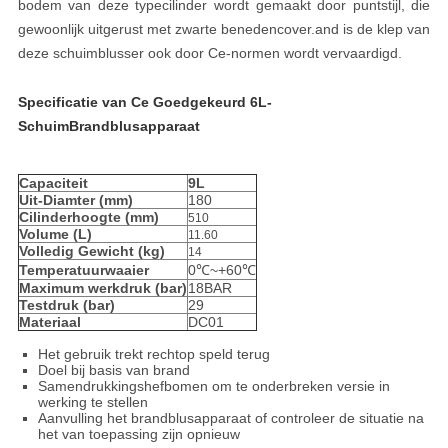
bodem van deze typecilinder wordt gemaakt door puntstijl, die
gewoonlijk uitgerust met zwarte benedencover.and is de klep van
deze schuimblusser ook door Ce-normen wordt vervaardigd.
Specificatie van Ce Goedgekeurd 6L-
SchuimBrandblusapparaat
Capaciteit
9L
Uit-Diamter (mm)
180
Cilinderhoogte (mm)
510
Volume (L)
11.60
Volledig Gewicht (kg)
14
Temperatuurwaaier
0℃~+60℃
Maximum werkdruk (bar)
18BAR
Testdruk (bar)
29
Materiaal
DC01
Het gebruik trekt rechtop speld terug
Doel bij basis van brand
Samendrukkingshefbomen om te onderbreken versie in
werking te stellen
Aanvulling het brandblusapparaat of controleer de situatie na
het van toepassing zijn opnieuw