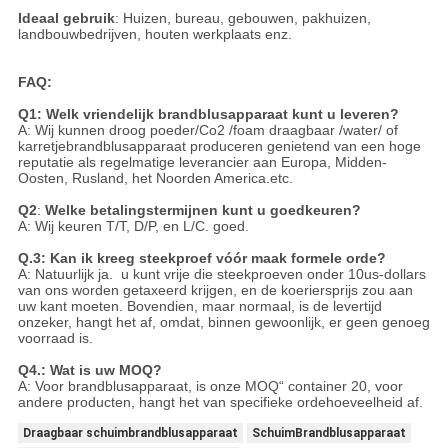
Ideaal gebruik
: Huizen, bureau, gebouwen, pakhuizen,
landbouwbedrijven, houten werkplaats enz.
FAQ:
Q1: Welk vriendelijk brandblusapparaat kunt u leveren?
A: Wij kunnen droog poeder/Co2 /foam draagbaar /water/ of
karretjebrandblusapparaat produceren genietend van een hoge
reputatie als regelmatige leverancier aan Europa, Midden-
Oosten, Rusland, het Noorden America.etc.
Q2
:
Welke betalingstermijnen kunt u goedkeuren?
A: Wij keuren T/T, D/P, en L/C. goed.
Q.3: Kan ik kreeg steekproef vóór maak formele orde?
A: Natuurlijk ja. u kunt vrije die steekproeven onder 10us-dollars
van ons worden getaxeerd krijgen, en de koeriersprijs zou aan
uw kant moeten. Bovendien,
maar normaal, is de levertijd
onzeker, hangt het af, omdat, binnen gewoonlijk, er geen genoeg
voorraad is.
Q4.: Wat is uw MOQ?
A: Voor brandblusapparaat, is onze MOQ“ container 20, voor
andere producten, hangt het van specifieke ordehoeveelheid af.
Draagbaar schuimbrandblusapparaat
SchuimBrandblusapparaat