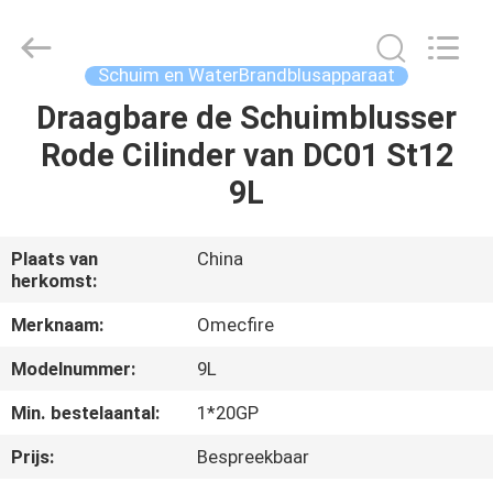
CQMEC
Machinery
& Equipment
Co.,
Ltd .
Schuim en WaterBrandblusapparaat
All
Rights
Reserved.
Draagbare de Schuimblusser
HUIS
Rode Cilinder van DC01 St12
PRODUCTEN
9L
VIDEOS
Plaats van
China
herkomst:
ONGEVEER
Merknaam:
Omecfire
ONS
Modelnummer:
9L
Min. bestelaantal:
1*20GP
FABRIEKSREIS
Prijs:
Bespreekbaar