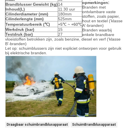
opmerkingen:
Brandblusser Gewicht (kg)
14
Branden met
Inhoud(L)
11.30 uur
ontvlambare vaste
Cilinderdiameter (mm)
180mm
stoffen, zoals papier,
Cilinderlengte (mm)
525mm
hout en textiel ('klasse
Temperatuurbereik (℃)
+5℃ ~ +60℃
A'-branden)
Werkdruk (bar)
15
Branden waarbij
Testdruk (bar)
27
enkele brandbare
vloeistoffen betrokken zijn, zoals benzine, diesel en verf ('klasse
B'-branden)
Let op: schuimblussers zijn niet expliciet ontworpen voor gebruik
bij elektrische branden.
Draagbaar schuimbrandblusapparaat
SchuimBrandblusapparaat