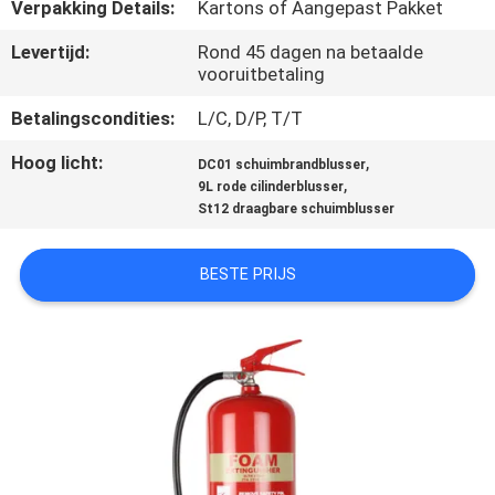
KWALITEITSCONTROLE
Verpakking Details:
Kartons of Aangepast Pakket
Levertijd:
Rond 45 dagen na betaalde
vooruitbetaling
CONTACTEER
ONS
Betalingscondities:
L/C, D/P, T/T
Hoog licht:
,
DC01 schuimbrandblusser
NIEUWS
,
9L rode cilinderblusser
St12 draagbare schuimblusser
VERZOEK
BESTE PRIJS
OM EEN
CITAAT
SITEMAP
PRIVACYBELEID