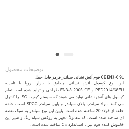
نقل قول
نقشه
سایت
سیاست
حفظ
توضیحات محصول
حریم
CE EN3-8 9L فوم آتش نشانی سیلندر قرمز قابل حمل
خصوصی
این نوع کپسول آتش نشانی مطابق با بازار اروپا با تاییدیه
PED2014/68EU و EN3-8 2006 CE طراحی و تولید شده است.تمام
کپسول های آتش نشانی تولید می شوند که سیستم کیفیت ISO را کنترل
می کنند. مواد سیلندر، بالای سیلندر و پایین سیلندر SPCC است، حلقه
حلقه از فولاد 20 ساخته شده است. پایین این نوع سیلندر به سبک نقطه
ای ساخته شده است، که معمولاً مجهز به روکش سیاه رنگ و شیر این
خاموش کننده فوم نیز با استاندارد CE ساخته شده است.