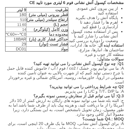
مشخصات کپسول آتش نشانی فوم 6 لیتری مورد تایید CE
از پین بیرون کش عمودی
ظرفیت
9 لیتر
استفاده کنید
قطر بیرونی (میلی متر)
180
پایگاه آتش را هدف بگیرید
ارتفاع سیلندر (میلی متر)
510
اهرم ها را فشار دهید تا
حجم (L)
11.60
آزادسازی را قطع کنید
وزن کامل (کیلوگرم)
14
پس از استفاده مجدد کپسول
محدوده دما
0℃~+60℃
آتش نشانی را شارژ کنید یا
حداکثر فشار کاری (بار)
18BAR
وضعیت را دوباره بررسی کنید
فشار تست (نوار)
29
استفاده ایده آل
: خانه ها، ادارات،
مواد
DC01
ساختمان ها، انبارها، مزارع،
منطقه کار چوب و غیره.
سوالات متداول:
Q1: چه نوع کپسول آتش نشانی را می توانید تهیه کنید؟
A: ما می توانیم پودر خشک / co2 / فوم / آب / خاموش کننده قابل حمل
یا چرخ دستی تولید کنیم که از شهرت بالایی به عنوان تامین کننده
معمولی در اروپا، خاورمیانه، روسیه، آمریکای شمالی و غیره برخوردار
است.
Q2
:
چه شرایط پرداختی را می توانید بپذیرید؟
A: ما T/T، D/P و L/C را می پذیریم.
Q.3: آیا می توانم قبل از سفارش رسمی نمونه بگیرم؟
ج: البته بله.شما می توانید نمونه های رایگان به ارزش کمتر از 10 دلار
آمریکا را از ما دریافت کنید، و هزینه پیک باید از طرف شما باشد.
اما به
طور معمول، زمان تحویل نامشخص است، به این بستگی دارد، زیرا
معمولاً انبار کافی وجود ندارد.
Q4.: MOQ شما چیست؟
A: برای کپسول آتش نشانی، MOQ ما یک ظرف 20 اینچی است، برای
سایر محصولات، به مقدار سفارش خاص بستگی دارد.