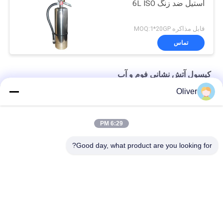
استیل ضد زنگ 6L ISO
قابل مذاکره MOQ:1*20GP
تماس
کپسول آتش نشانی فوم و آب
Oliver
6L کلاس K کپسول آتش نشانی فولاد ضد زنگ برای آشپزخانه
سیلندر قرمز خاموش کننده فوم قابل حمل DC01 St12 9L
6:29 PM
Omecfire فوم قابل حمل آتش نشانی 9 لیتری آتش نشانی
Good day, what product are you looking for?
دسته بندی های محبوب
همه
کپسول آتش نشانی 
کپسول آتش نشانی UL
BS EN3