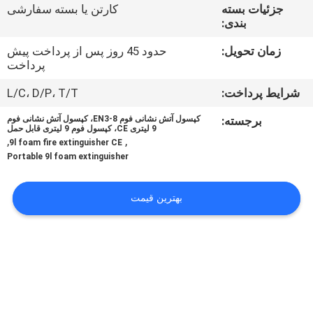
تور
جزئیات بسته
کارتن یا بسته سفارشی
بندی:
کارخانه
زمان تحویل:
حدود 45 روز پس از پرداخت پیش
پرداخت
کنترل
شرایط پرداخت:
L/C، D/P، T/T
کیفیت
برجسته:
کپسول آتش نشانی فوم EN3-8، کپسول آتش نشانی فوم
9 لیتری CE، کپسول فوم 9 لیتری قابل حمل
,
,
با
9l foam fire extinguisher CE
Portable 9l foam extinguisher
ما
تماس
بهترین قیمت
بگیرید
اخبار
درخواست