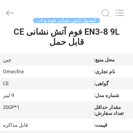
Chengdu
CQMEC
Machinery
& Equipment
Co.,
کپسول آتش نشانی فوم و آب
Ltd .
All
Rights
EN3-8 9L فوم آتش نشانی CE
صفحه
Reserved.
قابل حمل
اصلی
محصولات
محل منبع:
چین
نام تجاری:
Omecfire
فیلم
گواهی:
CE
های
شماره مدل:
9 لیتر
درباره
مقدار حداقل
1*20GP
تعداد سفارش:
ما
قیمت:
قابل مذاکره