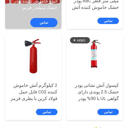
میلی متر قطر ABC پودر
آتش خاموش کننده پودر
تور
خشک خاموش کننده آتش
خشک سیلندر قرمز
کارخانه
ISO9001 گواهینامه
ISO9001 گواهی شده
خاموش کننده قابل حمل
برای ایمنی آتش چند
تماس
تماس
منظوره
کنترل
کیفیت
با
ما
تماس
کپسول آتش نشانی پودر
2 کیلوگرم آتش خاموش
بگیرید
خشک 2.5 پوندی دارای
کننده CO2 قابل حمل
گواهی UL با 90% پودر
فولاد کربن با بطری قرمز
ABC برای وسایل نقلیه
برای آتش های کلاس B
اخبار
تماس
تماس
درخواست