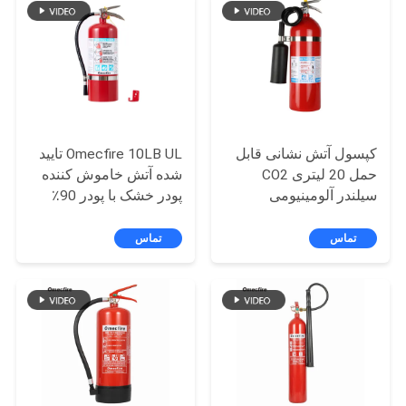
نقل قول
نقشه
سایت
کپسول آتش نشانی قابل
Omecfire 10LB UL تایید
سیاست
حمل 20 لیتری CO2
شده آتش خاموش کننده
حفظ
سیلندر آلومینیومی
پودر خشک با پودر 90٪
ABC
AA6061
حریم
تماس
تماس
خصوصی