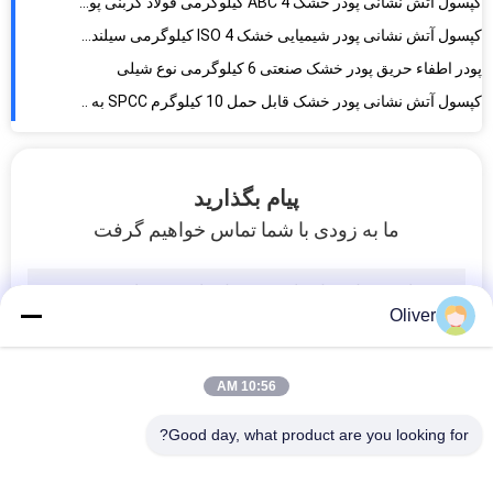
کپسول آتش نشانی پودر خشک ABC 4 کیلوگرمی فولاد کربنی پودر DCP
کپسول آتش نشانی پودر شیمیایی خشک ISO 4 کیلوگرمی سیلندر قرمز نوع شیلی
پودر اطفاء حریق پودر خشک صنعتی 6 کیلوگرمی نوع شیلی
کپسول آتش نشانی پودر خشک قابل حمل 10 کیلوگرم SPCC به سبک ISO Chile
NFPA 1971 یونیفرم های آتش نشانی Turnout Gear PBI Matrix Outer Layer
NFPA1971 آتش نشانی لباس مشکی چرخ دنده 3 متری Scotchlite 9587 Reflation Tape
پیام بگذارید
Ripstop بافته شده قرمز آتش نشانی یکنواخت لایه ضد آب و عایق
ما به زودی با شما تماس خواهیم گرفت
EN 469 لباس یکنواخت آتش نشانی PTFE سد رطوبتی ایستگاه آتش نشانی
هودهای فلش NFPA Nomex برای شنل شانه ای با صورت باز یکنواخت آتش نشانی
دستکش آتش نشانی نارنجی آتش نشانی ضد لغزش
Oliver
EN 13911 آرامید فلاش هود ضد شعله
کلاه ایمنی آتش نشانی زرد NFPA
10:56 AM
EN12492 NFPA 1971 کلاه آتش نشانی نجات PU داخلی 52 تا 64 سانتی متر
کمربند فرار آتش نشانی مقاومت 5 متری کمربند نجات آتش نشانی
Good day, what product are you looking for?
چکمه های آتش نشانی جستجو و نجات قد 8 اینچ ضد لغزش ضد آب