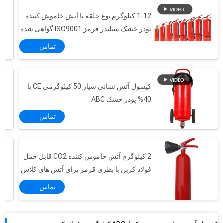
1-12 کیلوگرم نوع حلقه پا آتش خاموش کننده
پودر خشک سیلندر قرمز ISO9001 گواهی شده
برای ایمنی آتش چند منظوره
تماس
کپسول آتش نشانی سیار 50 کیلوگرمی CE با
40% پودر خشک ABC
تماس
2 کیلوگرم آتش خاموش کننده CO2 قابل حمل
GB/T 11640 AA6061 سیلندرهای گاز آلومینیومی سیلندر اکسیژن قابل حمل آلومینیومی 12 لیتری
فولاد کربن با بطری قرمز برای آتش های کلاس
سیلندر گاز آلومینیومی AA6061 صنعتی سیلندر مخزن اکسیژن DOT 3AL
B
تماس
سیلندرهای گاز آلومینیومی PED AA6061 BS 5045-8 برای اکسیژن پزشکی
سیلندرهای گاز بدون درز 84/526/EEC آلیاژ آلومینیوم AA6061