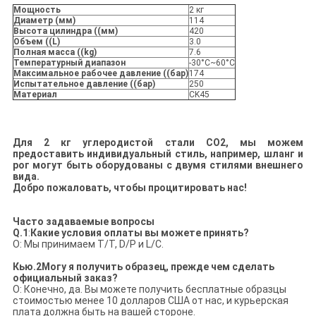
Мощность
2 кг
Диаметр (мм)
114
Высота цилиндра ((мм)
420
Объем ((L)
3.0
Полная масса ((kg)
7.6
Температурный диапазон
-30°C~60°C
Максимальное рабочее давление ((бар)
174
Испытательное давление ((бар)
250
Материал
CK45
Для 2 кг углеродистой стали CO2, мы можем
предоставить индивидуальный стиль, например, шланг и
рог могут быть оборудованы с двумя стилями внешнего
вида.
Добро пожаловать, чтобы процитировать нас!
Часто задаваемые вопросы
Q.
1
:
Какие условия оплаты вы можете принять?
О: Мы принимаем T/T, D/P и L/C.
Кью.
2
Могу я получить образец, прежде чем сделать
официальный заказ?
О: Конечно, да. Вы можете получить бесплатные образцы
стоимостью менее 10 долларов США от нас, и курьерская
плата должна быть на вашей стороне.