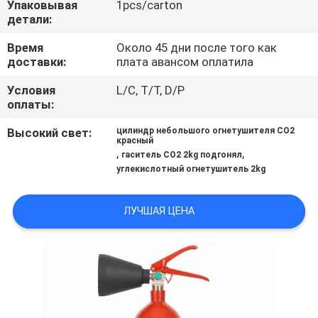
Упаковывая
1pcs/carton
детали:
ПРОВЕРКА
Время
Около 45 дни после того как
КАЧЕСТВА
доставки:
плата авансом оплатила
Условия
L/C, T/T, D/P
СВЯЖИТЕСЬ
оплаты:
МЫ
Высокий свет:
цилиндр небольшого огнетушителя СО2
красный
,
,
гаситель СО2 2kg подгонял
НОВОСТИ
углекислотный огнетушитель 2kg
СПРОСИТЕ
ЛУЧШАЯ ЦЕНА
ЦИТАТУ
КАРТА
САЙТА