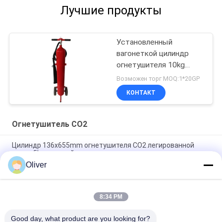
Лучшие продукты
Установленный
вагонеткой цилиндр
огнетушителя 10kg
CK45 СО2 красный
Возможен торг MOQ:1*20GP
КОНТАКТ
Огнетушитель СО2
Цилиндр 136x655mm огнетушителя СО2 легированной
стали 5kg красный
Oliver
2 кг портативный огнетушитель из углеродистой стали с
красным цилиндром для пожаров класса B
8:34 PM
Огнетушитель на колесах 20 кг, красный
антикоррозионный
Good day, what product are you looking for?