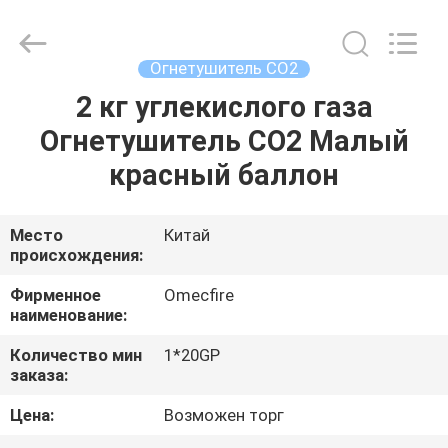
CQMEC
Machinery
& Equipment
Co.,
Ltd .
Огнетушитель СО2
All
Rights
Reserved.
2 кг углекислого газа
ДОМ
Огнетушитель CO2 Малый
ПРОДУКТЫ
красный баллон
РОЛИКИ
Место
Китай
происхождения:
О
Фирменное
Omecfire
наименование:
НАС
Количество мин
1*20GP
заказа:
ПУТЕШЕСТВИЕ
Цена:
Возможен торг
ФАБРИКИ