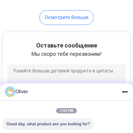
24
Осмотрите больше
Пожарный рукав и
сопло и
соединение
Оставьте сообщение
Мы скоро тебе перезвоним!
13
Вьюрок
Oliver
пожарного рукава
и шкаф гасителя
7:55 PM
Good day, what product are you looking for?