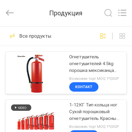
CQMEC
Machinery
& Equipment
Продукция
Co.,
Ltd .
All
Rights
Reserved.
ДОМ
15
Все продукты
Огнетушитель UL
ПРОДУКТЫ
Огнетушитель
огнетушителей 4.5kg
РОЛИКИ
порошка мексиканца
10LB сухой мини
Возможен торг MOQ:1*20GP
О
КОНТАКТ
13
НАС
Огнетушитель BS
1-12КГ Тип кольца ног
Сухой порошковый
ПУТЕШЕСТВИЕ
EN3
огнетушитель Красный
ФАБРИКИ
цилиндр ISO9001
Возможен торг MOQ:1*20GP