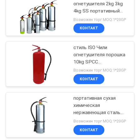
огнетушителя 2kg 3kg
4kg SS портативный
10
для автомобиля 3kg
Возможен торг MOQ:1*20GP
Безшовный
КОНТАКТ
стальной баллон
стиль ISO Чили
огнетушителя порошка
10kg SPCC
портативный сухой
Возможен торг MOQ:1*20GP
КОНТАКТ
10
Алюминиевый
портативная сухая
химическая
газовый баллон
нержавеющая сталь
огнетушителя 304
Возможен торг MOQ:1*20GP
порошка 4kg
КОНТАКТ