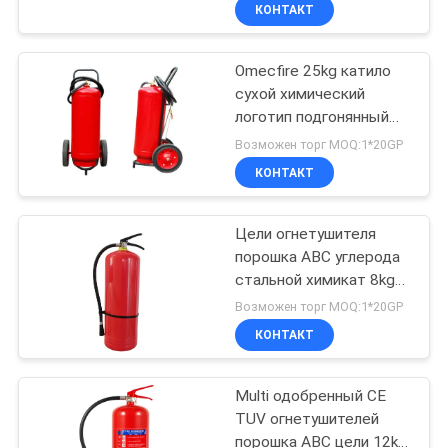
Сертифицирован для
КОНТАКТ
многоцелевой
ПРОВЕРКА
пожарной
безопасности
Omecfire 25kg катило
КАЧЕСТВА
41
сухой химический
логотип подгонянный
Сухой
СВЯЖИТЕСЬ
огнетушителем
Возможен торг MOQ:1*20GP
огнетушитель
МЫ
КОНТАКТ
порошка
НОВОСТИ
Цели огнетушителя
порошка ABC углерода
стальной химикат 8kg
СПРОСИТЕ
12
сухой Multi сухой
Возможен торг MOQ:1*20GP
ЦИТАТУ
КОНТАКТ
Огнетушитель СО2
КАРТА
Multi одобренный CE
TUV огнетушителей
САЙТА
порошка ABC цели 12kg