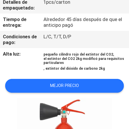
Detalles de
1pcs/carton
LA
empaquetado:
FÁBRICA
Tiempo de
Alrededor 45 días después de que el
entrega:
anticipo pagó
CONTROL
Condiciones de
L/C, T/T, D/P
DE
pago:
CALIDAD
Alta luz:
,
pequeño cilindro rojo del extintor del CO2
el extintor del CO2 2kg modificó para requisitos
particulares
,
ÉNTRENOS
extintor del dióxido de carbono 2kg
EN
MEJOR PRECIO
CONTACTO
CON
NOTICIAS