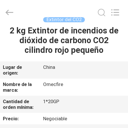
Chengdu
CQMEC
Machinery
& Equipment
Co.,
Extintor del CO2
Ltd .
All
Rights
2 kg Extintor de incendios de
HOGAR
Reserved.
dióxido de carbono CO2
PRODUCTOS
cilindro rojo pequeño
VIDEOS
Lugar de
China
origen:
SOBRE
Nombre de la
Omecfire
marca:
NOSOTROS
Cantidad de
1*20GP
orden mínima:
VIAJE
Precio:
Negociable
DE