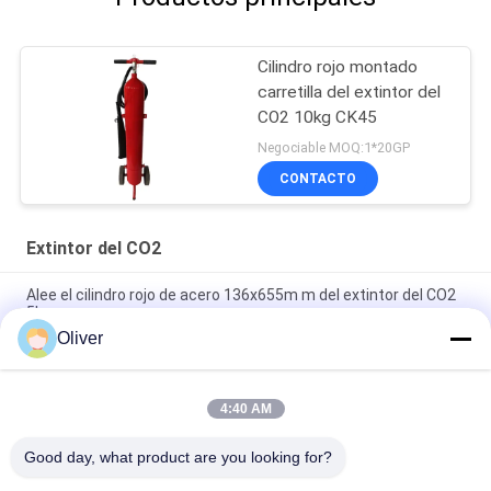
Cilindro rojo montado
carretilla del extintor del
CO2 10kg CK45
Negociable MOQ:1*20GP
CONTACTO
Extintor del CO2
Alee el cilindro rojo de acero 136x655m m del extintor del CO2
5kg
Oliver
Extintor portátil de CO2 de acero al carbono de 2 kg con
cilindro rojo para fuegos de clase B
4:40 AM
20KG Extintor de incendios de CO2 de ruedas carro rojo anti
corrosión
Good day, what product are you looking for?