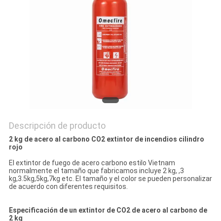
PIDA
UNA
CITA
MAPA
DEL
SITIO
Descripción de producto
POLÍTICA
2 kg de acero al carbono CO2 extintor de incendios cilindro
rojo
DE
El extintor de fuego de acero carbono estilo Vietnam
normalmente el tamaño que fabricamos incluye 2 kg, ,3
PRIVACIDAD
kg,3.5kg,5kg,7kg etc. El tamaño y el color se pueden personalizar
de acuerdo con diferentes requisitos.
Especificación de un extintor de CO2 de acero al carbono de
2 kg