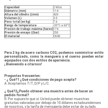
Capacidad
2 kilos
Diámetro (mm)
114
Altura del cilindro ((mm)
420
Volumen (L)
3.0
Peso total (en kg)
7.6
Rango de temperatura
-30°C a 60°C
Presión de trabajo máxima (bares)
174
Presión de ensayo ((bar)
250
El material
CK45
Para 2 kg de acero carbono CO2, podemos suministrar estilo
personalizado, como la manguera y el cuerno pueden estar
equipados con dos estilos de apariencia.
¡ Bienvenido a citarnos!
Preguntas frecuentes:
- ¿ Qué?
1
:
¿Qué condiciones de pago acepta?
A: Aceptamos T/T, D/P y L/C.
¿ Qué?
2
¿Puedo obtener una muestra antes de hacer un
pedido formal?
R: Por supuesto que sí. Usted puede obtener muestras
gratuitas valoradas por debajo de 10 dólares estadounidenses
de nosotros, y la tarifa de mensajería debe estar de su lado.