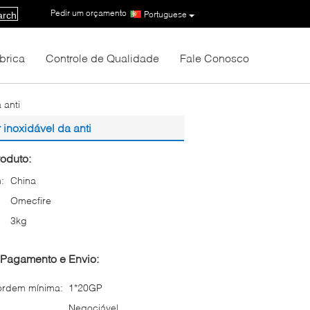
Pedir um orçamento
|
Portuguese
arch
brica
Controle de Qualidade
Fale Conosco
 anti
 inoxidável da anti
oduto:
:
China
Omecfire
3kg
Pagamento e Envio:
ordem mínima:
1*20GP
Negociável