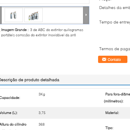
Detalhes da em
Tempo de entre
Imagem Grande :
3 de ABC do extintor quilogramas
portáteis corrosão do extintor inoxidável da anti
Termos de paga
Contato
Descrição de produto detalhada
3Kg
Para fora-diâme
Capacidade:
(milímetros):
Volume (L):
3,75
Material:
Altura do cilindro
368
Tipo: