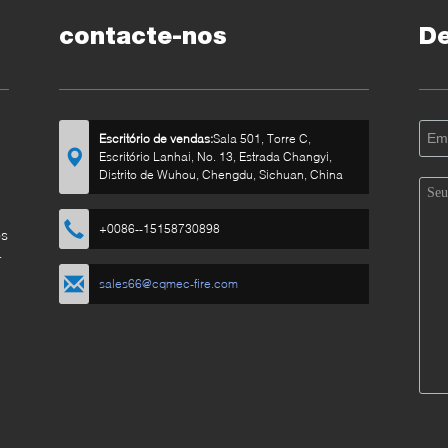
contacte-nos
D
Escritório de vendas:
Sala 501, Torre C,
Escritório Lanhai, No. 13, Estrada Changyi,
Distrito de Wuhou, Chengdu, Sichuan, China
+0086--15158730898
os
I
sales66@cqmec-fire.com