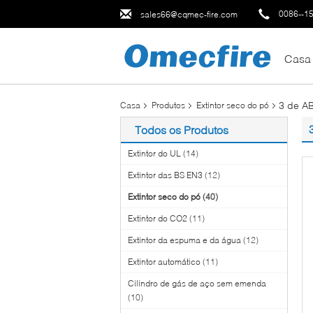
0086--1
sales66@cqmec-fire.com
Casa
3 de AB
Casa
Produtos
Extintor seco do pó
Todos os Produtos
Extintor do UL
(14)
Extintor das BS EN3
(12)
Extintor seco do pó
(40)
Extintor do CO2
(11)
Extintor da espuma e da água
(12)
Extintor automático
(11)
Cilindro de gás de aço sem emenda
(10)