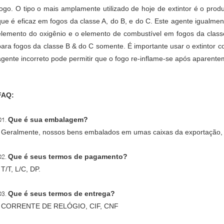
fogo. O tipo o mais amplamente utilizado de hoje de extintor é o prod
que é eficaz em fogos da classe A, do B, e do C. Este agente igualmen
elemento do oxigênio e o elemento de combustível em fogos da classe
para fogos da classe B & do C somente. É importante usar o extintor co
agente incorreto pode permitir que o fogo re-inflame-se após aparent
FAQ:
Que é sua embalagem?
Q1.
: Geralmente, nossos bens embalados em umas caixas da exportação, o
Que é seus termos de pagamento?
Q2.
 T/T, L/C, DP.
Que é seus termos de entrega?
Q3.
: CORRENTE DE RELÓGIO, CIF, CNF