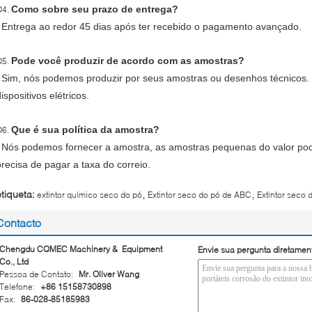
Como sobre seu prazo de entrega?
Q4.
: Entrega ao redor 45 dias após ter recebido o pagamento avançado.
Pode você produzir de acordo com as amostras?
Q5.
: Sim, nós podemos produzir por seus amostras ou desenhos técnicos.
ispositivos elétricos.
Que é sua política da amostra?
Q6.
: Nós podemos fornecer a amostra, as amostras pequenas do valor pode
precisa de pagar a taxa do correio.
,
,
etiqueta:
extintor químico seco do pó
Extintor seco do pó de ABC
Extintor seco 
Contacto
Chengdu CQMEC Machinery & Equipment
Envie sua pergunta diretamen
Co., Ltd
Pessoa de Contato:
Mr. Oliver Wang
Telefone:
+86 15158730898
Fax:
86-028-85185983