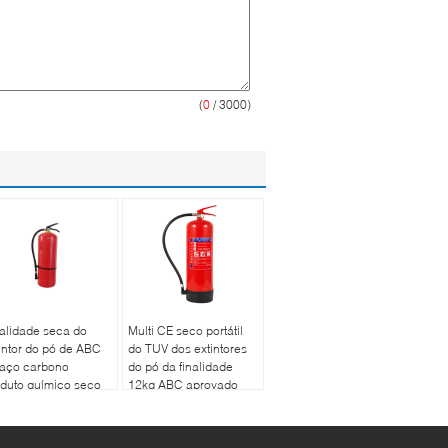
(
0
/ 3000)
alidade seca do
Multi CE seco portátil
intor do pó de ABC
do TUV dos extintores
 aço carbono
do pó da finalidade
duto químico seco
12kg ABC aprovado
 da multi