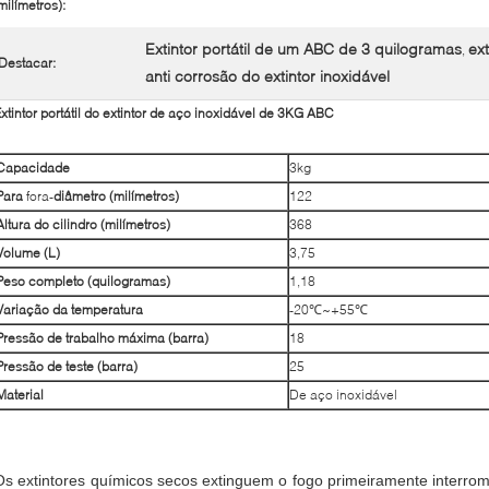
milímetros):
Extintor portátil de um ABC de 3 quilogramas
ex
,
Destacar:
anti corrosão do extintor inoxidável
xtintor portátil do extintor de aço inoxidável de 3KG ABC
Capacidade
3kg
Para
fora-
diâmetro (milímetros)
122
Altura do cilindro (milímetros)
368
Volume (L)
3,75
Peso completo (quilogramas)
1,18
Variação da temperatura
-20℃~+55℃
Pressão de trabalho máxima (barra)
18
Pressão de teste (barra)
25
Material
De aço inoxidável
Os extintores químicos secos extinguem o fogo primeiramente interro