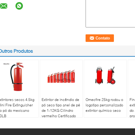
Outros Produtos
xtintores secos 4.5kg
Extintor de incêndio de
Omecfire 25kg rodou o
Fin
ini Fire Extinguisher
pó seco tipo anel de pé
logotipo personalizado
ext
o pó do mexicano
de 1-12KG Cilindro
extintor químico seco
do
0LB
vermelho Certificado
pro
ISO9001 para
8kg
segurança contra
incêndios multiuso