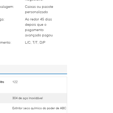
balagem:
Caixas ou pacote
personalizado
ga:
Ao redor 45 dias
depois que o
pagamento
avançado pagou
mento:
L/C, T/T, D/P
tro
122
304 de aço inoxidável
Extintor seco químico do poder de ABC