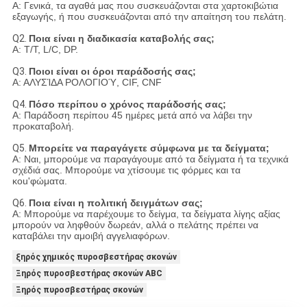
Α: Γενικά, τα αγαθά μας που συσκευάζονται στα χαρτοκιβώτια
εξαγωγής, ή που συσκευάζονται από την απαίτηση του πελάτη.
Q2.
Ποια είναι η διαδικασία καταβολής σας;
Α: T/T, L/C, DP.
Q3.
Ποιοι είναι οι όροι παράδοσής σας;
Α: ΑΛΥΣΊΔΑ ΡΟΛΟΓΙΟΎ, CIF, CNF
Q4.
Πόσο περίπου ο χρόνος παράδοσής σας;
Α: Παράδοση περίπου 45 ημέρες μετά από να λάβει την
προκαταβολή.
Q5.
Μπορείτε να παραγάγετε σύμφωνα με τα δείγματα;
Α: Ναι, μπορούμε να παραγάγουμε από τα δείγματα ή τα τεχνικά
σχέδιά σας. Μπορούμε να χτίσουμε τις φόρμες και τα
κοu'φώματα.
Q6.
Ποια είναι η πολιτική δειγμάτων σας;
Α: Μπορούμε να παρέχουμε το δείγμα, τα δείγματα λίγης αξίας
μπορούν να ληφθούν δωρεάν, αλλά ο πελάτης πρέπει να
καταβάλει την αμοιβή αγγελιαφόρων.
ξηρός χημικός πυροσβεστήρας σκονών
Ξηρός πυροσβεστήρας σκονών ABC
Ξηρός πυροσβεστήρας σκονών