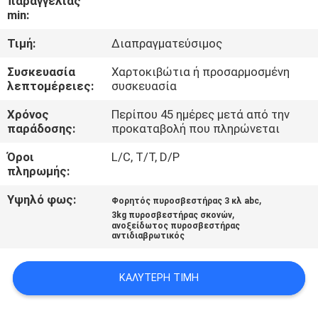
παραγγελίας
min:
ΠΟΙΟΤΙΚΌΣ
Τιμή:
Διαπραγματεύσιμος
ΈΛΕΓΧΟΣ
Συσκευασία
Χαρτοκιβώτια ή προσαρμοσμένη
λεπτομέρειες:
συσκευασία
ΜΑΣ
Χρόνος
Περίπου 45 ημέρες μετά από την
ΕΛΆΤΕ
παράδοσης:
προκαταβολή που πληρώνεται
ΣΕ
Όροι
L/C, T/T, D/P
ΕΠΑΦΉ
πληρωμής:
ΜΕ
Υψηλό φως:
,
Φορητός πυροσβεστήρας 3 κλ abc
,
3kg πυροσβεστήρας σκονών
ανοξείδωτος πυροσβεστήρας
αντιδιαβρωτικός
ΕΙΔΉΣΕΙΣ
ΚΑΛΎΤΕΡΗ ΤΙΜΉ
ΖΗΤΉΣΤΕ
ΈΝΑ