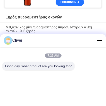
ΕΠΙΚΟΙΝΩΝΊΑ
Ξηρός πυροσβεστήρας σκονών
Μεξικάνικος μίνι πυροσβεστήρας πυροσβεστήρων 4.5kg
σκονών 10LB ξηρός
Oliver
Πυροσβεστήρας ξηρής σκόνης τύπου δακτυλίου ποδιού 1-
12KG Κόκκινος κύλινδρος Πιστοποιημένο ISO9001 για
Πυρασφάλεια πολλαπλών χρήσεων
7:22 AM
Το Omecfire 25kg κύλησε το ξηρό χημικό προσαρμοσμένο
λογότυπο πυροσβεστήρων
Good day, what product are you looking for?
Λαϊκή κατηγορία
Όλα
Πυροσβεστήρας 
UL Πυροσβεστήρας
Των BS EN3
Ξηρός 
Πυροσβεστήρας 