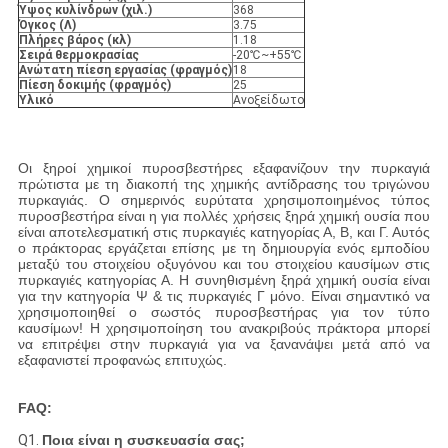
Ύψος κυλίνδρων (χιλ.)
368
Όγκος (Λ)
3.75
Πλήρες βάρος (κλ)
1.18
Σειρά θερμοκρασίας
-20℃~+55℃
Ανώτατη πίεση εργασίας (φραγμός)
18
Πίεση δοκιμής (φραγμός)
25
Υλικό
Ανοξείδωτο
Οι ξηροί χημικοί πυροσβεστήρες εξαφανίζουν την πυρκαγιά
πρώτιστα με τη διακοπή της χημικής αντίδρασης του τριγώνου
πυρκαγιάς. Ο σημερινός ευρύτατα χρησιμοποιημένος τύπος
πυροσβεστήρα είναι η για πολλές χρήσεις ξηρά χημική ουσία που
είναι αποτελεσματική στις πυρκαγιές κατηγορίας Α, Β, και Γ. Αυτός
ο πράκτορας εργάζεται επίσης με τη δημιουργία ενός εμποδίου
μεταξύ του στοιχείου οξυγόνου και του στοιχείου καυσίμων στις
πυρκαγιές κατηγορίας Α. Η συνηθισμένη ξηρά χημική ουσία είναι
για την κατηγορία Ψ & τις πυρκαγιές Γ μόνο. Είναι σημαντικό να
χρησιμοποιηθεί ο σωστός πυροσβεστήρας για τον τύπο
καυσίμων! Η χρησιμοποίηση του ανακριβούς πράκτορα μπορεί
να επιτρέψει στην πυρκαγιά για να ξανανάψει μετά από να
εξαφανιστεί προφανώς επιτυχώς.
FAQ:
Q1.
Ποια είναι η συσκευασία σας;