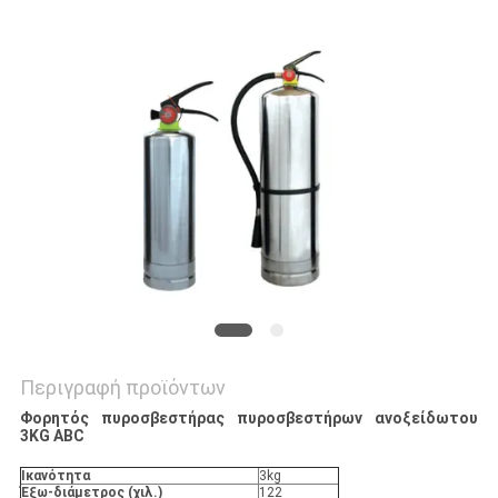
ΑΠΌΣΠΑΣΜΑ
SITEMAP
ΠΟΛΙΤΙΚΉ
ΑΠΟΡΡΉΤΟΥ
Περιγραφή προϊόντων
Φορητός πυροσβεστήρας πυροσβεστήρων ανοξείδωτου
3KG ABC
Ικανότητα
3kg
Έξω-διάμετρος (χιλ.)
122