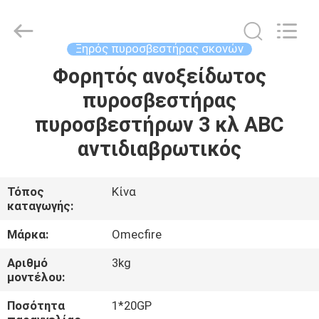
CQMEC
Machinery
& Equipment
Co.,
Ltd .
Ξηρός πυροσβεστήρας σκονών
All
Rights
Reserved.
Φορητός ανοξείδωτος
ΣΠΊΤΙ
πυροσβεστήρας
ΠΡΟΪΌΝΤΑ
πυροσβεστήρων 3 κλ ABC
αντιδιαβρωτικός
ΒΊΝΤΕΟ
Τόπος
Κίνα
καταγωγής:
ΠΕΡΊΠΟΥ
ΕΜΕΊΣ
Μάρκα:
Omecfire
Αριθμό
3kg
ΓΎΡΟΣ
μοντέλου:
ΕΡΓΟΣΤΑΣΊΩΝ
Ποσότητα
1*20GP