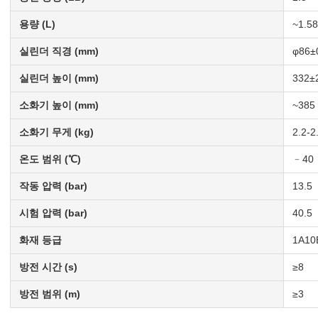
용량 (L)
~1.58
실린더 직경 (mm)
φ86±
실린더 높이 (mm)
332±
소화기 높이 (mm)
~385
소화기 무게 (kg)
2.2-2
온도 범위 (℃)
﹣40 
작동 압력 (bar)
13.5
시험 압력 (bar)
40.5
화재 등급
1A10
방전 시간 (s)
≥8
방전 범위 (m)
≥3