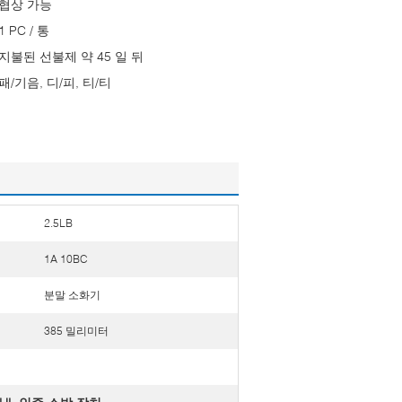
협상 가능
1 PC / 통
지불된 선불제 약 45 일 뒤
패/기음, 디/피, 티/티
2.5LB
1A 10BC
분말 소화기
385 밀리미터