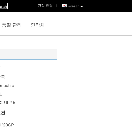
견적 요청
|
Korean
arch
품질 관리
연락처
:
중국
mecfire
L
C-UL2.5
건:
1*20GP