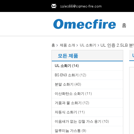
sales66@cqmec-fire.com
홈
UL 인증 2.5LB 
홈
제품 소개
UL 소화기
모든 제품
UL 소화기
(14)
BS EN3 소화기
(12)
분말 소화기
(40)
이산화탄소 소화기
(11)
거품과 물 소화기
(12)
자동식 소화기
(11)
이음새가 없는 강철 가스 용기
(10)
알루미늄 가스통
(9)