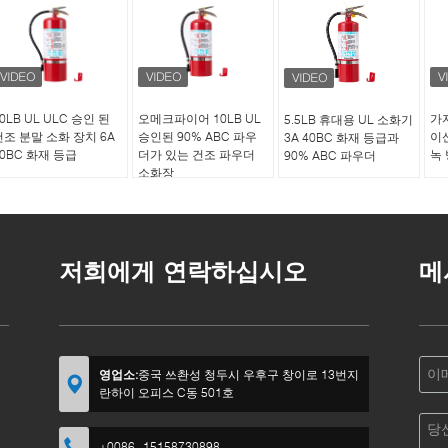
0LB UL ULC 승인 된
오메크파이어 10LB UL
가지
5.5LB 휴대용 UL 소화기
건조 분말 소화 장치 6A
승인된 90% ABC 파우
이
3A 40BC 화재 등급과
80BC 화재 등급
더가 있는 건조 파우더
녹
90% ABC 파우더
소화장
저희에게 연락하십시오
메
영업소:
중국 쓰촨성 청두시 우후구 창이로 13번지
란하이 오피스 C동 501호
+0086--15158730898