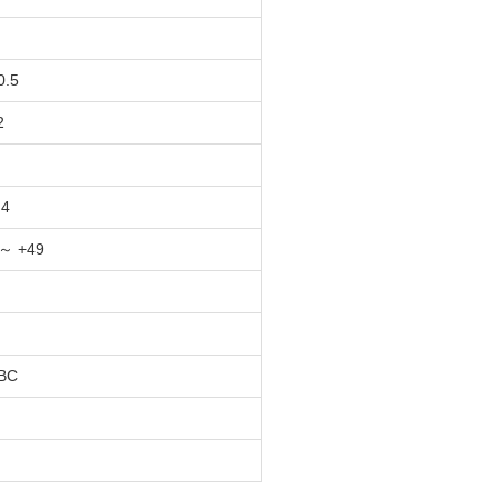
0.5
2
.4
～ +49
BC