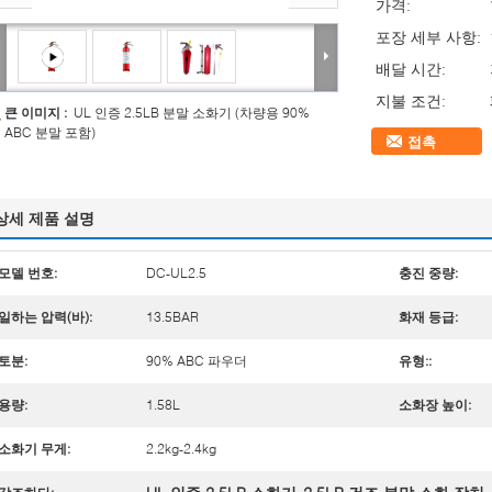
가격:
포장 세부 사항:
배달 시간:
지불 조건:
큰 이미지 :
UL 인증 2.5LB 분말 소화기 (차량용 90%
ABC 분말 포함)
접촉
상세 제품 설명
모델 번호:
DC-UL2.5
충진 중량:
일하는 압력(바):
13.5BAR
화재 등급:
토분:
90% ABC 파우더
유형::
용량:
1.58L
소화장 높이:
소화기 무게:
2.2kg-2.4kg