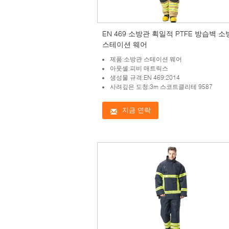
EN 469 소방관 획일적 PTFE 방습벽 
스테이션 웨어
제품:소방관 스테이션 웨어
아웃셸:피비 매트릭스
생성물 규격:EN 469:2014
사려깊은 도청:3m 스코트클리테 9587
지금 연락