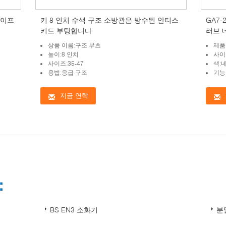
케이프
키 8 인치 수색 구조 소방관은 방수된 안티스
GA7
키드 부팅합니다
러브 
다
상품 이름:구조 부츠
제품
높이:8 인치
사이즈:
사이즈:35-47
색:
용법:응급 구조
기능
지금 연락
：
BS EN3 소화기
분