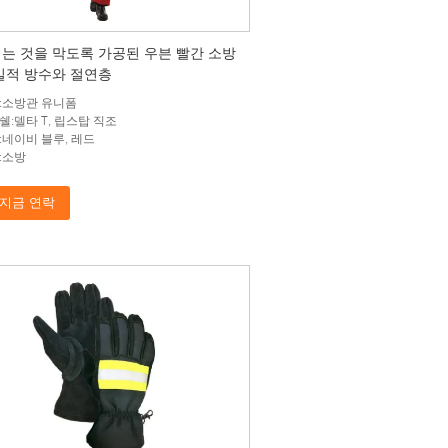
는 것을 막도록 가공된 우븐 빨간 소방
일적 방수와 절연층
:소방관 유니폼
쉘:델타 T, 립스탑 직조
:네이비 블루, 레드
:소방
지금 연락