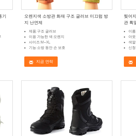
 통기
오렌지색 소방관 화재 구조 글러브 미끄럼 방
찢어지
지 난연제
관 획
제품:구조 글러브
이름
루
이용 가능한 색:오렌지
아웃
사이즈:M~XL
색깔
기능:소방 동안 손 보호
신청
지금 연락