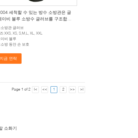
-2004 세척할 수 있는 방수 소방관은 글
네이비 블루 소방수 글러브를 구조합니
:소방관 글러브
XXS, XS, S,M,L, XL, XXL
네이비 블루
:소방 동안 손 보호
지금 연락
Page 1 of 2
|<
<<
1
2
>>
>|
말 소화기