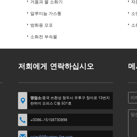
거품과 물 소화기
자
알루미늄 가스통
소
방화용 모포
소
소화전 부속물
저희에게 연락하십시오
메
것
영업소:
중국 쓰촨성 청두시 우후구 창이로 13번지
란하이 오피스 C동 501호
+0086--15158730898
sales66@cqmec-fire.com