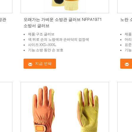
소방관
오래가는 가벼운 소방관 글러브 NFPA1971
노란 
소방서 글러브
제품:구조 글러브
제품
색:뒤로 손의 노랑색과 손바닥의 검정색
머리
사이즈:XXS~XXXL
표준:
기능:소방 동안 손 보호
기능
지금 연락