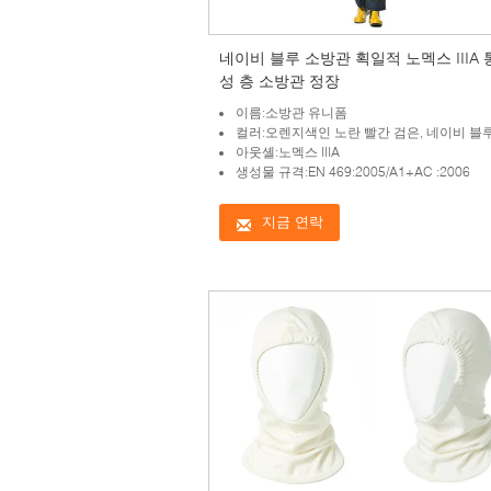
네이비 블루 소방관 획일적 노멕스 IIIA
성 층 소방관 정장
이름:소방관 유니폼
컬러:오렌지색인 노란 빨간 검은, 네이비 블
아웃셸:노멕스 IIIA
생성물 규격:EN 469:2005/A1+AC :2006
지금 연락