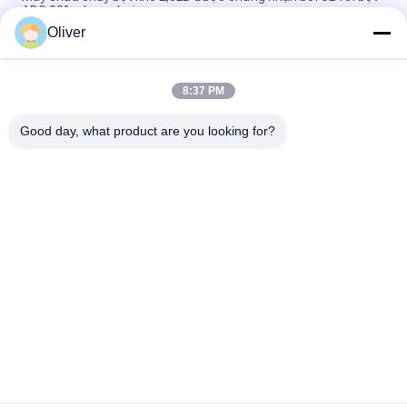
ABC 90% cho xe hơi
Oliver
Bình chữa cháy bột khô 20LB UL ULC được phê duyệt với xếp
hạng chữa cháy 6A 80BC
8:37 PM
Omecfire 10LB UL Tiêu diệt cháy bột khô được phê duyệt với
bột ABC 90%
Good day, what product are you looking for?
Danh mục phổ biến
Tất cả
các
Bình Chữa Cháy BS 
Bình Chữa Cháy UL
EN3
Bình Chữa Cháy Bột 
Bình Chữa Cháy Co2
Khô
Bình Chữa Cháy 
Bình Chữa Cháy Tự 
Bằng Bọt Và Nước
Động
Xi Lanh Khí Bằng 
Xi Lanh Khí Nhôm
Thép Liền Mạch