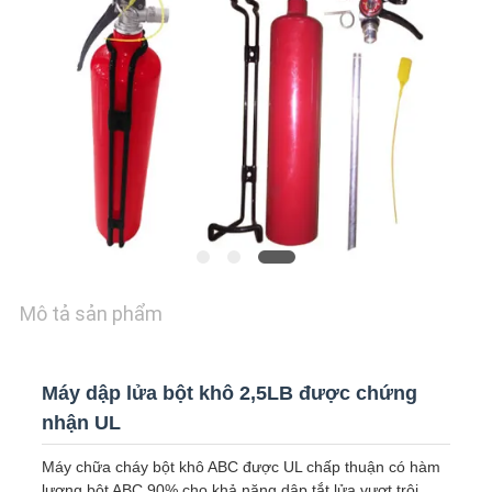
CHÚNG
TÔI
TIN
TỨC
YÊU
CẦU
BÁO
Mô tả sản phẩm
GIÁ
SITEMAP
Máy dập lửa bột khô 2,5LB được chứng
nhận UL
CHÍNH
Máy chữa cháy bột khô ABC được UL chấp thuận có hàm
lượng bột ABC 90% cho khả năng dập tắt lửa vượt trội.