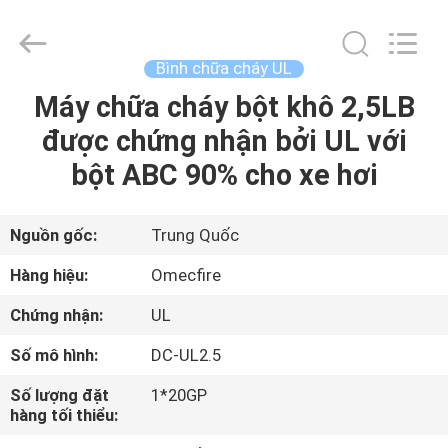
2026
Chengdu
CQMEC
Machinery
& Equipment
Bình chữa cháy UL
Co.,
Ltd .
All
Máy chữa cháy bột khô 2,5LB
NHÀ
Rights
Reserved.
được chứng nhận bởi UL với
CÁC
bột ABC 90% cho xe hơi
SẢN
PHẨM
Nguồn gốc:
Trung Quốc
Hàng hiệu:
Omecfire
VIDEO
Chứng nhận:
UL
Số mô hình:
DC-UL2.5
VỀ
CHÚNG
Số lượng đặt
1*20GP
hàng tối thiểu:
TÔI