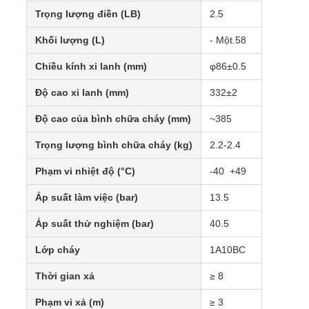
Trọng lượng điền (LB)
2.5
Khối lượng (L)
- Một.58
Chiều kính xi lanh (mm)
φ86±0.5
Độ cao xi lanh (mm)
332±2
Độ cao của bình chữa cháy (mm)
~385
Trọng lượng bình chữa cháy (kg)
2.2-2.4
Phạm vi nhiệt độ (°C)
-40 ️ +49
Áp suất làm việc (bar)
13.5
Áp suất thử nghiệm (bar)
40.5
Lớp cháy
1A10BC
Thời gian xả
≥ 8
Phạm vi xả (m)
≥ 3