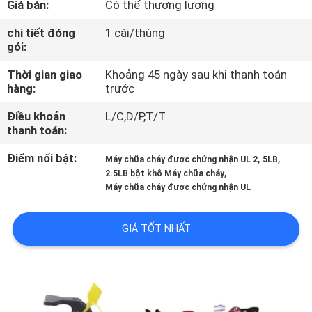
Giá bán:
Có thể thương lượng
THAM
chi tiết đóng
1 cái/thùng
gói:
QUAN
Thời gian giao
Khoảng 45 ngày sau khi thanh toán
NHÀ
hàng:
trước
MÁY
Điều khoản
L/C,D/P,T/T
thanh toán:
KIỂM
Điểm nổi bật:
,
,
Máy chữa cháy được chứng nhận UL 2
5LB
SOÁT
,
2.5LB bột khô Máy chữa cháy
Máy chữa cháy được chứng nhận UL
CHẤT
LƯỢNG
GIÁ TỐT NHẤT
LIÊN
HỆ