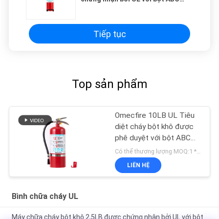
90% cho xe hơi
Tiếp tục
Top sản phẩm
Omecfire 10LB UL Tiêu
diệt cháy bột khô được
phê duyệt với bột ABC
90%
Có thể thương lượng MOQ:1 * 20GP
LIÊN HỆ
Bình chữa cháy UL
Máy chữa cháy bột khô 2,5LB được chứng nhận bởi UL với bột