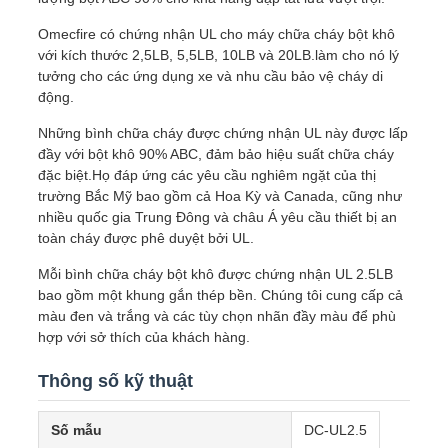
SÁCH
Omecfire có chứng nhận UL cho máy chữa cháy bột khô
BẢO
với kích thước 2,5LB, 5,5LB, 10LB và 20LB.làm cho nó lý
MẬT
tưởng cho các ứng dụng xe và nhu cầu bảo vệ cháy di
động.
Những bình chữa cháy được chứng nhận UL này được lấp
đầy với bột khô 90% ABC, đảm bảo hiệu suất chữa cháy
đặc biệt.Họ đáp ứng các yêu cầu nghiêm ngặt của thị
trường Bắc Mỹ bao gồm cả Hoa Kỳ và Canada, cũng như
nhiều quốc gia Trung Đông và châu Á yêu cầu thiết bị an
toàn cháy được phê duyệt bởi UL.
Mỗi bình chữa cháy bột khô được chứng nhận UL 2.5LB
bao gồm một khung gắn thép bền. Chúng tôi cung cấp cả
màu đen và trắng và các tùy chọn nhãn đầy màu để phù
hợp với sở thích của khách hàng.
Thông số kỹ thuật
Số mẫu
DC-UL2.5