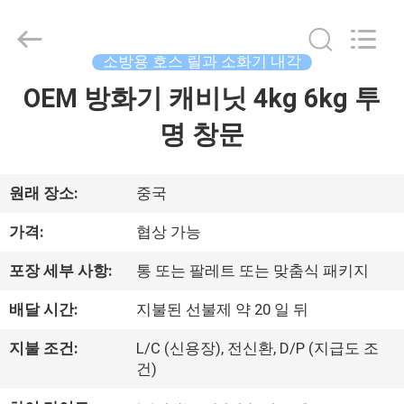
-
2026
Chengdu
CQMEC
Machinery
소방용 호스 릴과 소화기 내각
& Equipment
Co.,
Ltd .
OEM 방화기 캐비닛 4kg 6kg 투
집
All
Rights
Reserved.
명 창문
제
품
원래 장소:
중국
가격:
협상 가능
동
포장 세부 사항:
통 또는 팔레트 또는 맞춤식 패키지
영
배달 시간:
지불된 선불제 약 20 일 뒤
상
지불 조건:
L/C (신용장), 전신환, D/P (지급도 조
건)
우