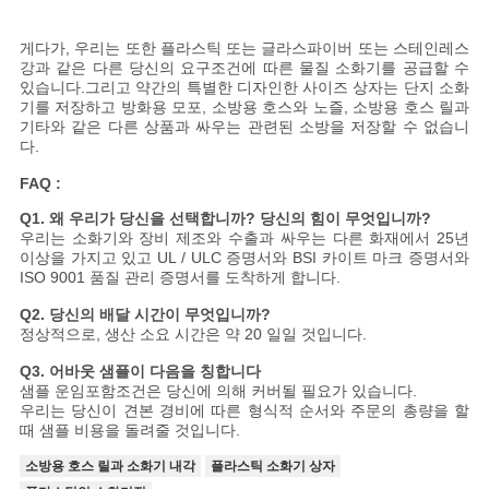
스
게다가, 우리는 또한 플라스틱 또는 글라스파이버 또는 스테인레스
강과 같은 다른 당신의 요구조건에 따른 물질 소화기를 공급할 수
인
있습니다.그리고 약간의 특별한 디자인한 사이즈 상자는 단지 소화
기를 저장하고 방화용 모포, 소방용 호스와 노즐, 소방용 호스 릴과
용
기타와 같은 다른 상품과 싸우는 관련된 소방을 저장할 수 없습니
다.
문
FAQ :
을
Q1. 왜 우리가 당신을 선택합니까? 당신의 힘이 무엇입니까?
우리는 소화기와 장비 제조와 수출과 싸우는 다른 화재에서 25년
요
이상을 가지고 있고 UL / ULC 증명서와 BSI 카이트 마크 증명서와
ISO 9001 품질 관리 증명서를 도착하게 합니다.
구
Q2. 당신의 배달 시간이 무엇입니까?
정상적으로, 생산 소요 시간은 약 20 일일 것입니다.
하
Q3. 어바웃 샘플이 다음을 칭합니다
세
샘플 운임포함조건은 당신에 의해 커버될 필요가 있습니다.
우리는 당신이 견본 경비에 따른 형식적 순서와 주문의 총량을 할
때 샘플 비용을 돌려줄 것입니다.
요
소방용 호스 릴과 소화기 내각
플라스틱 소화기 상자