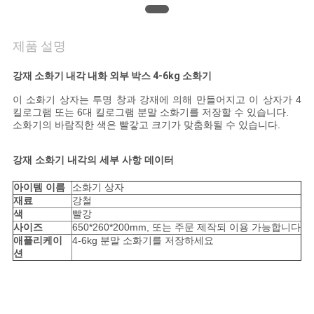
품
질
제품 설명
관
강재 소화기 내각 내화 외부 박스 4-6kg 소화기
리
이 소화기 상자는 투명 창과 강재에 의해 만들어지고 이 상자가 4
킬로그램 또는 6대 킬로그램 분말 소화기를 저장할 수 있습니다.
소화기의 바람직한 색은 빨갛고 크기가 맞춤화될 수 있습니다.
연
락
강재 소화기 내각의 세부 사항 데이터
주
아이템 이름
소화기 상자
재료
강철
세
색
빨강
사이즈
650*260*200mm, 또는 주문 제작되 이용 가능합니다
요
애플리케이
4-6kg 분말 소화기를 저장하세요
션
뉴