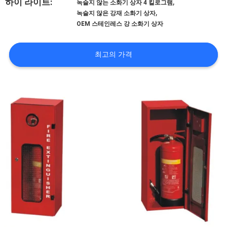
,
하이 라이트:
녹슬지 않는 소화기 상자 4 킬로그램
리
,
녹슬지 않은 강재 소화기 상자
OEM 스테인레스 강 소화기 상자
에
대
최고의 가격
하
여
공
장
여
행