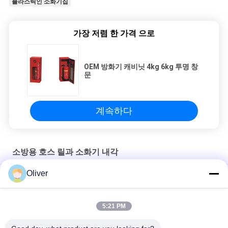
플라스틱인 소화기집
사
이
가장 저렴 한 가격 으로
트
OEM 방화기 캐비닛 4kg 6kg 투명 창
맵
문
개
계속하다
인
정
소방용 호스 릴과 소화기 내각
보
Oliver
튜브 릴 소방 시스템 OEM 건물 및 호텔에 적합
보
빨간 실내 소화기 경우 화재 호스 릴과 소화기 내각
5:21 PM
호
OEM 방화기 캐비닛 4kg 6kg 투명 창문