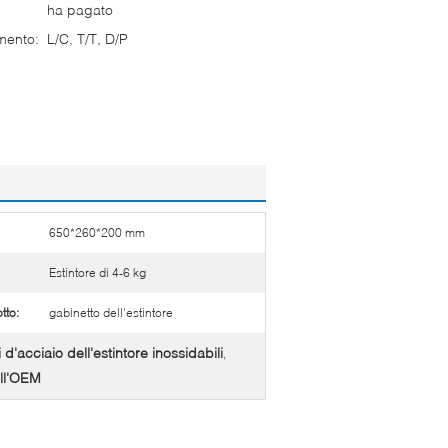
ha pagato
mento:
L/C, T/T, D/P
650*260*200 mm
Estintore di 4-6 kg
tto:
gabinetto dell'estintore
 d'acciaio dell'estintore inossidabili
,
ell'OEM