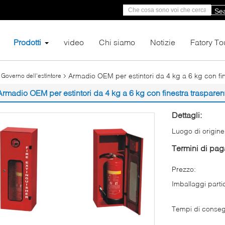
Se
Prodotti
video
Chi siamo
Notizie
Fatory To
Armadio OEM per estintori da 4 kg a 6 kg con fi
 Governo dell'estintore
Armadio OEM per estintori da 4 kg a 6 kg con finestra trasparen
Dettagli:
Luogo di origine
Termini di pa
Prezzo:
Imballaggi partic
Tempi di conse