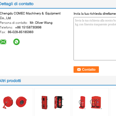
Dettagli di contatto
Chengdu CQMEC Machinery & Equipment
Invia la tua richiesta direttame
Co., Ltd
Persona di contatto:
Mr. Oliver Wang
Telefono:
+86 15158730898
Fax:
86-028-85185983
Altri prodotti