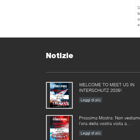
S
b
a
a
Notizie
WELCOME TO MEET US IN
INTERSCHUTZ 2026!
Leggi di più
Prossima Mostra: Non vediam
l'ora della vostra visita a
INTERSEC DUBAI e
Leggi di più
INTERSCHUTZ nel 2026!