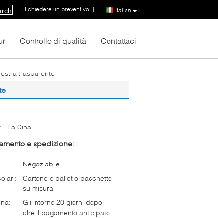
Richiedere un preventivo
|
Italian
arch
ur
Controllo di qualità
Contattaci
nestra trasparente
te
:
La Cina
gamento e spedizione:
Negoziabile
olari:
Cartone o pallet o pacchetto
su misura
gna:
Gli intorno 20 giorni dopo
che il pagamento anticipato