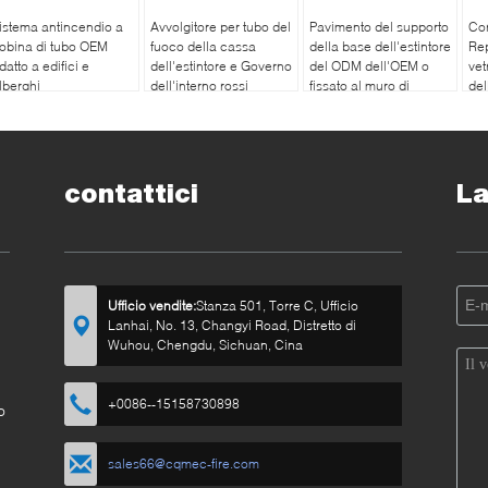
istema antincendio a
Avvolgitore per tubo del
Pavimento del supporto
Cor
obina di tubo OEM
fuoco della cassa
della base dell'estintore
Rep
datto a edifici e
dell'estintore e Governo
del ODM dell'OEM o
vet
lberghi
dell'interno rossi
fissato al muro di
del
dell'estintore
plastica
contattici
La
Ufficio vendite:
Stanza 501, Torre C, Ufficio
Lanhai, No. 13, Changyi Road, Distretto di
Wuhou, Chengdu, Sichuan, Cina
+0086--15158730898
o
sales66@cqmec-fire.com