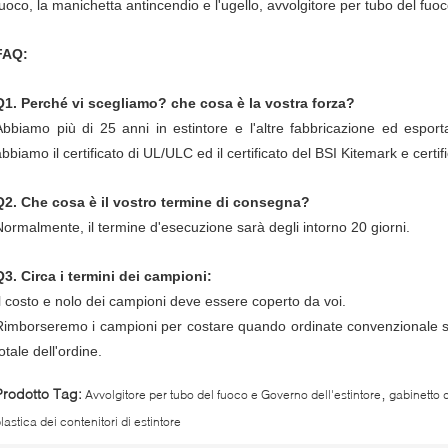
fuoco, la manichetta antincendio e l'ugello, avvolgitore per tubo del fuo
FAQ:
Q1. Perché vi scegliamo? che cosa è la vostra forza?
Abbiamo più di 25 anni in estintore e l'altre fabbricazione ed esporta
bbiamo il certificato di UL/ULC ed il certificato del BSI Kitemark e certifi
Q2. Che cosa è il vostro termine di consegna?
Normalmente, il termine d'esecuzione sarà degli intorno 20 giorni.
Q3. Circa i termini dei campioni:
Il costo e nolo dei campioni deve essere coperto da voi.
Rimborseremo i campioni per costare quando ordinate convenzionale
otale dell'ordine.
,
Prodotto Tag:
Avvolgitore per tubo del fuoco e Governo dell'estintore
gabinetto d
lastica dei contenitori di estintore