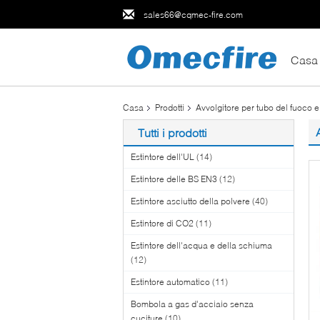
sales66@cqmec-fire.com
Casa
Casa
Prodotti
Avvolgitore per tubo del fuoco e
Tutti i prodotti
Estintore dell'UL
(14)
Estintore delle BS EN3
(12)
Estintore asciutto della polvere
(40)
Estintore di CO2
(11)
Estintore dell'acqua e della schiuma
(12)
Estintore automatico
(11)
Bombola a gas d'acciaio senza
cuciture
(10)