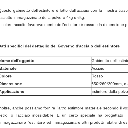
Questo gabinetto dell'estintore è fatto dall'acciaio con la finestra tra
asciutto immagazzinato della polvere 4kg o 6kg.
Il colore accolto favorevolmente dell'estintore è rosso e la dimensione 
Dati specifici del dettaglio del Governo d'acciaio dell'estintore
Nome dell'oggetto
Gabinetto dell'estint
Materiale
Acciaio
Colore
Rosso
Dimensione
650*260*200mm, o d
Applicazione
Estintore della polv
noltre, anche possiamo fornire l'altro estintore materiale secondo il vostr
vetro, o l'acciaio inossidabile. E un certo speciale ha progettato 
immagazzinare l'estintore ed immagazzinare altri prodotti relativi di es