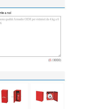
nte a noi
(
0
/ 3000)