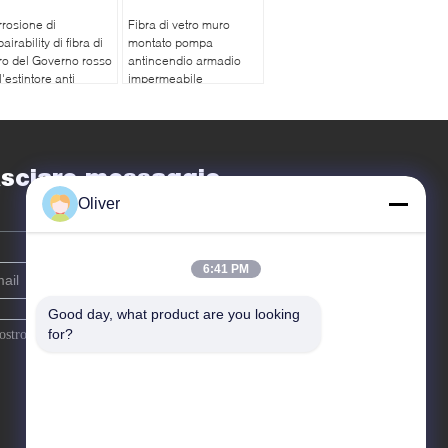
rosione di
Fibra di vetro muro
airability di fibra di
montato pompa
ro del Governo rosso
antincendio armadio
l'estintore anti
impermeabile
sciare messaggio
Oliver
6:41 PM
Good day, what product are you looking 
for?