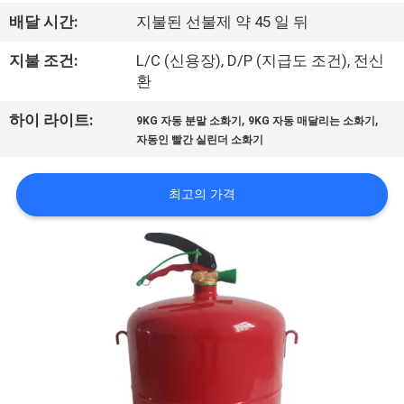
리
배달 시간:
지불된 선불제 약 45 일 뒤
에
지불 조건:
L/C (신용장), D/P (지급도 조건), 전신
환
대
,
,
하이 라이트:
9KG 자동 분말 소화기
9KG 자동 매달리는 소화기
하
자동인 빨간 실린더 소화기
여
최고의 가격
공
장
여
행