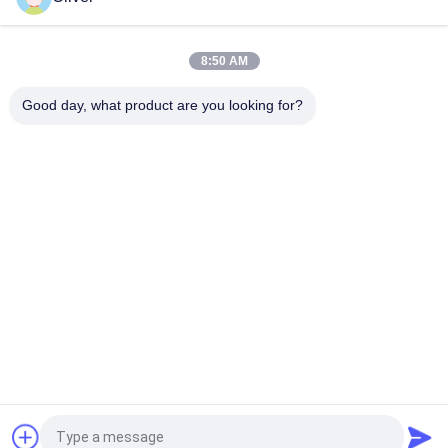
정
책
10L 자동식 소화기 DC01 포말 소화기
8:50 AM
6KG ABC 모듈형 자동식 소화기
Good day, what product are you looking for?
모든
UL 소화기
BS EN3 소화기
분말 소화기
이산화탄소 소화기
거품과 물 소화기
자동식 소화기
이음새가 없는 강철 
알루미늄 가스통
가스 용기
견적 요청