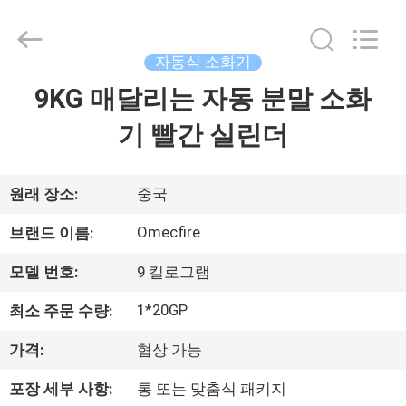
-
2026
Chengdu
CQMEC
Machinery
자동식 소화기
& Equipment
Co.,
Ltd .
9KG 매달리는 자동 분말 소화
집
All
Rights
Reserved.
기 빨간 실린더
제
품
원래 장소:
중국
Omecfire
브랜드 이름:
동
모델 번호:
9 킬로그램
영
1*20GP
최소 주문 수량:
상
가격:
협상 가능
포장 세부 사항:
통 또는 맞춤식 패키지
우