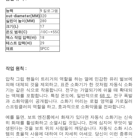
스
능력
9 킬로그램
out-diameter(MM)
320
실린더 높이(MM)
280
인
크기(L)
17
온도 범위(C)
-10C~+55C
용
맥스 작업 압력(바)
18
테스트 압력(바)
29
문
재료
SPCC
을
작업 원칙 :
요
압착 그립 핸들이 트리거의 역할을 하는 열에 민감한 유리 벌브에
의해 대체되 것을 제외하고, 표준 소화기가 한 것처럼 자동식 소화
구
기는 같은 식으로 작용합니다. 전구는 가열되기에 쉬울 때 확대되
는 액체를 포함합니다. 특정 온도에, 일반적으로
68 도
, 전구 폭발
하
과 소화약품이 공개됩니다. 소화기 머리는 로컬 영역을 가로질러
스프링클러의 역할을 하고, 효과적으로 소화약품을 전파합니다.
세
예를 들면, 보트 엔진룸에서 화재가 있다면 자동식 소화기는 신속
요
히 화재를 활성화하고 소멸시킬 것입니다, 전에 심지어 무엇이 발
생된다는 것을 보트 위의 사람들이 깨닫습니다. 자동식 소화 시스
템의 효율적 사용에 대하여 더 자세히 아세요. 당신이 이런 종류의