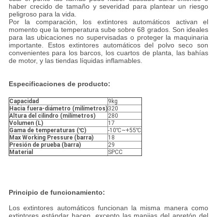
haber crecido de tamaño y severidad para plantear un riesgo
peligroso para la vida.
Por la comparación, los extintores automáticos activan el
momento que la temperatura sube sobre 68 grados. Son ideales
para las ubicaciones no supervisadas o proteger la maquinaria
importante. Estos extintores automáticos del polvo seco son
convenientes para los barcos, los cuartos de planta, las bahías
de motor, y las tiendas líquidas inflamables.
Especificaciones de producto:
Capacidad
9kg
Hacia fuera-diámetro (milímetros)
320
Altura del cilindro (milímetros)
280
Volumen (L)
17
Gama de temperaturas (℃)
-10℃~+55℃
Max Working Pressure (barra)
18
Presión de prueba (barra)
29
Material
SPCC
Principio de funcionamiento:
Los extintores automáticos funcionan la misma manera como
extintores estándar hacen, excepto las manijas del apretón del