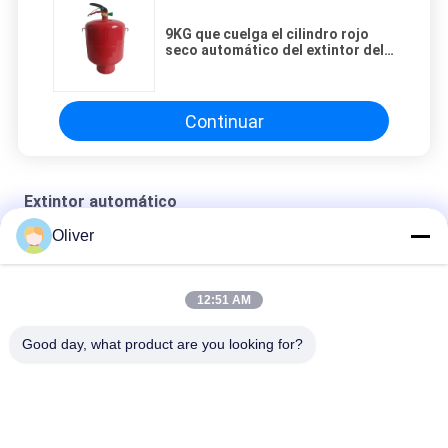
9KG que cuelga el cilindro rojo
seco automático del extintor del
polvo
Continuar
Extintor automático
Oliver
Extintores automáticos del polvo 6KG para el sitio eléctrico
extintor de espuma automático del extintor 10L DC01
12:51 AM
Tipo modular extintor de 6KG ABC automático
Good day, what product are you looking for?
Categorías Populares
Todos
Extintor De Las BS 