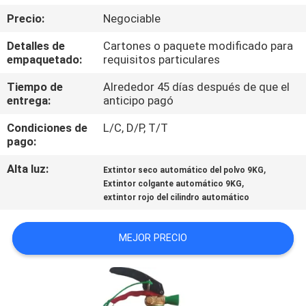
LA
Precio:
Negociable
FÁBRICA
Detalles de
Cartones o paquete modificado para
empaquetado:
requisitos particulares
CONTROL
Tiempo de
Alrededor 45 días después de que el
DE
entrega:
anticipo pagó
CALIDAD
Condiciones de
L/C, D/P, T/T
pago:
ÉNTRENOS
Alta luz:
,
Extintor seco automático del polvo 9KG
,
Extintor colgante automático 9KG
EN
extintor rojo del cilindro automático
CONTACTO
CON
MEJOR PRECIO
NOTICIAS