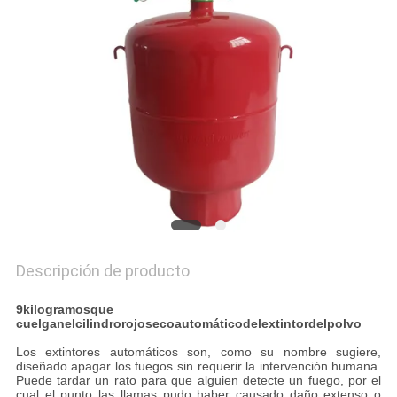
PIDA
UNA
CITA
MAPA
DEL
SITIO
POLÍTICA
Descripción de producto
DE
9
kilogramosque
PRIVACIDAD
cuelganelcilindrorojosecoautomáticodelextintordelpolvo
Los extintores automáticos son, como su nombre sugiere,
diseñado apagar los fuegos sin requerir la intervención humana.
Puede tardar un rato para que alguien detecte un fuego, por el
cual el punto las llamas pudo haber causado daño extenso o