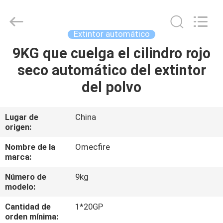
Chengdu
CQMEC
Machinery
& Equipment
Co.,
Extintor automático
Ltd .
All
Rights
9KG que cuelga el cilindro rojo
HOGAR
Reserved.
seco automático del extintor
PRODUCTOS
del polvo
VIDEOS
Lugar de
China
origen:
SOBRE
Nombre de la
Omecfire
marca:
NOSOTROS
Número de
9kg
modelo:
VIAJE
Cantidad de
1*20GP
DE
orden mínima: