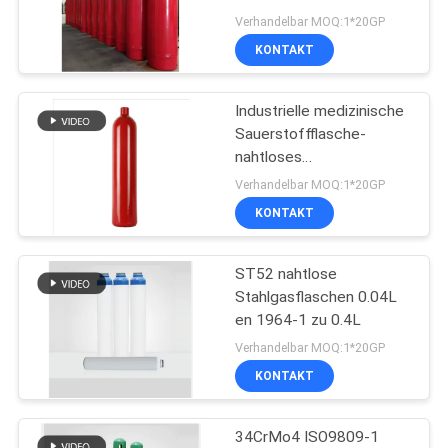
Speicher-Zylinder des
ZITAT
Verhandelbar MOQ:1*20GP
Gas-88.4L
KONTAKT
13
SITEMAP
Schaum-und
Industrielle medizinische
Sauerstoffflasche-
Wasser-
DATENSCHUTZRICHTLINIE
nahtloses
Stahlgasflaschen PED-
Feuerlöscher
Verhandelbar MOQ:1*20GP
en ISO9001
KONTAKT
ST52 nahtlose
11
Stahlgasflaschen 0.04L
Automatischer
en 1964-1 zu 0.4L
Verhandelbar MOQ:1*20GP
Feuerlöscher
KONTAKT
34CrMo4 ISO9809-1