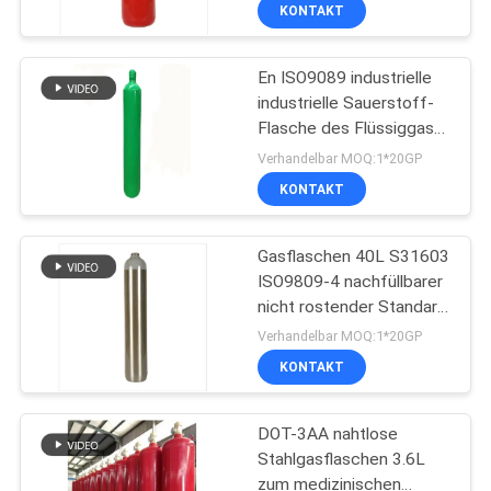
KONTAKT
QUALITÄTSKONTROLLE
En ISO9089 industrielle
41
industrielle Sauerstoff-
TRETEN
Flasche des Flüssiggas-
Trockener
SIE
Zylinder-TPED
Verhandelbar MOQ:1*20GP
PulverFeuerlöscher
MIT
KONTAKT
UNS
Gasflaschen 40L S31603
IN
ISO9809-4 nachfüllbarer
VERBINDUNG
nicht rostender Standard
12
UNO KD
Verhandelbar MOQ:1*20GP
NACHRICHTEN
KONTAKT
CO2-Feuerlöscher
DOT-3AA nahtlose
FORDERN
Stahlgasflaschen 3.6L
SIE EIN
zum medizinischen