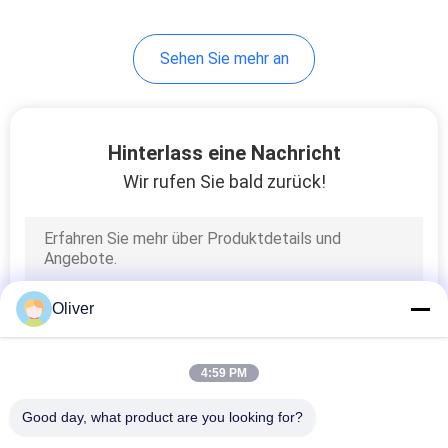
24
Sehen Sie mehr an
Feuerlöschschlauch
und Düse und
Koppelung
Hinterlass eine Nachricht
Wir rufen Sie bald zurück!
13
Feuerlöschschlauch-
Oliver
Spule und Löscher-
Kabinett
4:59 PM
Good day, what product are you looking for?