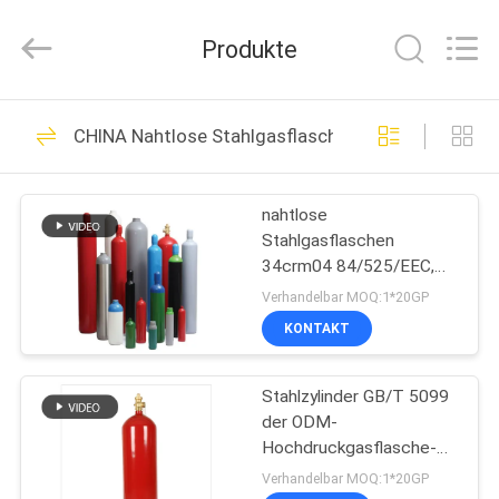
CQMEC
Machinery
& Equipment
Produkte
Co.,
Ltd .
All
Rights
Reserved.
HAUS
15
CHINA Nahtlose Stahlgasflasche
UL-Feuerlöscher
PRODUKTE
nahtlose
Stahlgasflaschen
VIDEOS
34crm04 84/525/EEC,
die Druckgasflaschen
Verhandelbar MOQ:1*20GP
versenden
ÜBER
KONTAKT
13
UNS
Feuerlöscher BS
Stahlzylinder GB/T 5099
der ODM-
FABRIK-
EN3
Hochdruckgasflasche-
AUSFLUG
Sicherheits-34crm04
Verhandelbar MOQ:1*20GP