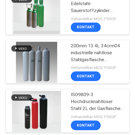
Edelstahl-
Sauerstoffzylinder
10
Hochdruck OEM
Verhandelbar MOQ:1*20GP
Nahtlose
KONTAKT
Stahlgasflasche
200mm 13.4L 34crm04
industrielle nahtlose
Stahlgasflasche
transportfähig
Verhandelbar MOQ:1*20GP
KONTAKT
10
Gasflasche aus
ISO9809-3
Hochdrucknahtloser
Aluminium
Stahl 2L der Gasflasche-
37Mn zu 68L
Verhandelbar MOQ:1*20GP
KONTAKT