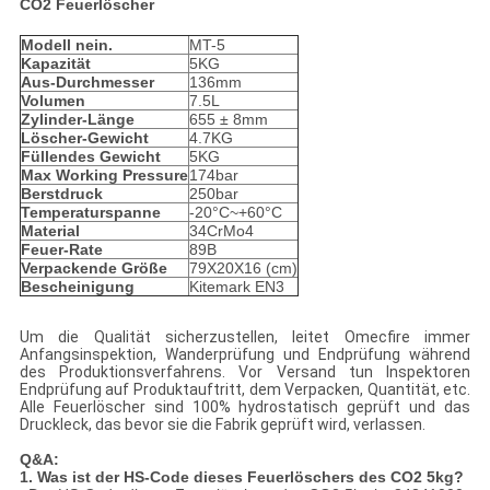
CO2 Feuerlöscher
Modell nein.
MT-5
Kapazität
5KG
Aus-Durchmesser
136mm
Volumen
7.5L
Zylinder-Länge
655 ± 8mm
Löscher-Gewicht
4.7KG
Füllendes Gewicht
5KG
Max Working Pressure
174bar
Berstdruck
250bar
Temperaturspanne
-20°C~+60°C
Material
34CrMo4
Feuer-Rate
89B
Verpackende Größe
79X20X16 (cm)
Bescheinigung
Kitemark EN3
Um die Qualität sicherzustellen, leitet Omecfire immer
Anfangsinspektion, Wanderprüfung und Endprüfung während
des Produktionsverfahrens. Vor Versand tun Inspektoren
Endprüfung auf Produktauftritt, dem Verpacken, Quantität, etc.
Alle Feuerlöscher sind 100% hydrostatisch geprüft und das
Druckleck, das bevor sie die Fabrik geprüft wird, verlassen.
Q&A:
1. Was ist der HS-Code dieses Feuerlöschers des CO2 5kg?