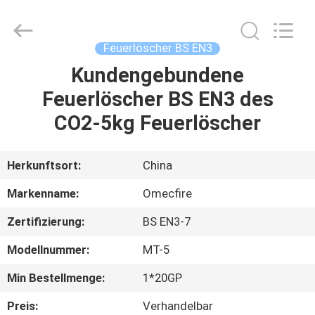
CQMEC
Machinery
& Equipment
Co.,
Ltd .
Feuerlöscher BS EN3
All
Rights
Reserved.
Kundengebundene
HAUS
Feuerlöscher BS EN3 des
PRODUKTE
CO2-5kg Feuerlöscher
VIDEOS
Herkunftsort:
China
Markenname:
Omecfire
ÜBER
Zertifizierung:
BS EN3-7
UNS
Modellnummer:
MT-5
FABRIK-
Min Bestellmenge:
1*20GP
AUSFLUG
Preis:
Verhandelbar