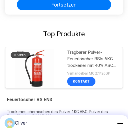
Fortsetzen
Top Produkte
Tragbarer Pulver-
Feuerlöscher BSIs 6KG
trockener mit 40% ABC
Pulver
Verhandelbar MOQ:1*20GP
KONTAKT
Feuerlöscher BS EN3
Trockenes chemisches des Pulver-1KG ABC-Pulver des
Feuerlöscher-EN615 40%
Oliver
BSI 4KG EN3 Pulver-Feuerlöscher-Korrosionsbeständigkeits-