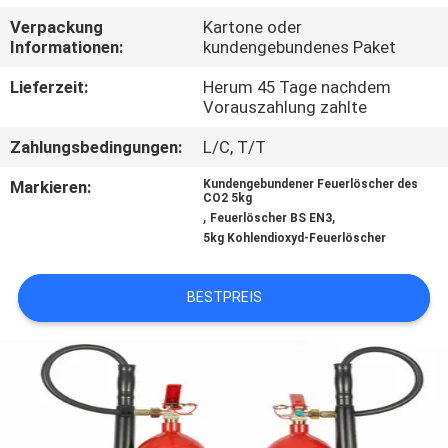
Verpackung
Kartone oder
QUALITÄTSKONTROLLE
Informationen:
kundengebundenes Paket
Lieferzeit:
Herum 45 Tage nachdem
TRETEN
Vorauszahlung zahlte
SIE
Zahlungsbedingungen:
L/C, T/T
MIT
Markieren:
Kundengebundener Feuerlöscher des
CO2 5kg
UNS
,
,
Feuerlöscher BS EN3
IN
5kg Kohlendioxyd-Feuerlöscher
VERBINDUNG
BESTPREIS
NACHRICHTEN
FORDERN
SIE EIN