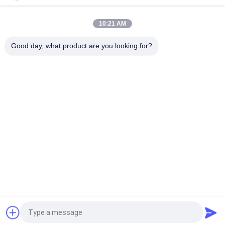
Zylinder ABCs trockener
10:21 AM
Tragbares CO2 2kg Feuerlöscher MT2 BSI EN3 für Geschäft
und Supermarkt
Good day, what product are you looking for?
Beliebte Kategorien
Alle
UL-Feuerlöscher
Feuerlöscher BS EN3
Trockener 
CO2-Feuerlöscher
PulverFeuerlöscher
Schaum-Und 
Automatischer 
Wasser-
Feuerlöscher
Feuerlöscher
Nahtlose 
Gasflasche Aus 
Stahlgasflasche
Aluminium
Fordern Sie ein Angebot