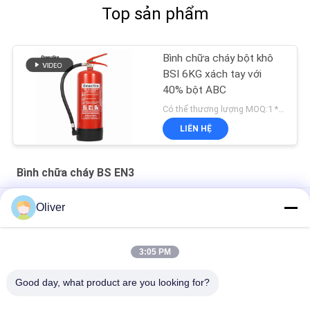
Top sản phẩm
Bình chữa cháy bột khô
BSI 6KG xách tay với
40% bột ABC
Có thể thương lượng MOQ:1 * 20GP
LIÊN HỆ
Bình chữa cháy BS EN3
Bình chữa cháy bột hóa chất khô 1KG EN615 40% Abc Powder
Oliver
BSI 4KG EN3 Abc Bình chữa cháy bột khô Xi lanh chống ăn mòn
3:05 PM
Bình chữa cháy CO2 2kg xách tay MT2 BSI EN3 cho cửa hàng
và siêu thị
Good day, what product are you looking for?
Danh mục phổ biến
Tất cả