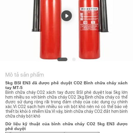
CHÚNG
TÔI
TIN
TỨC
YÊU
CẦU
Mô tả sản phẩm
BÁO
5kg BSI EN3 đã được phê duyệt
CO2
Bình chữa cháy xách
GIÁ
tay MT-5
Bình chữa cháy CO2 xách tay được BSI phê duyệt loại 5kg lớn
hơn nhiều so với bình chữa cháy CO2 2kg.Bình chữa cháy có thể
được sử dụng rộng rãi trong đám cháy của các dụng cụ chính
SƠ
xác.Vì CO2 sạch hơn nhiều so với bột khô nên nó có thể bảo vệ
thiết bị khỏi ô nhiễm lửa.Vì vậy, bình chữa cháy CO2 đắt hơn bình
ĐỒ
chữa cháy bột khô
Dữ liệu kỹ thuật của bình chữa cháy CO2 5kg EN3 được
TRANG
phê duyệt