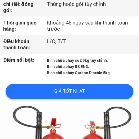
chi tiết đóng
Thùng hoặc gói tùy chỉnh
gói:
THAM
Thời gian giao
Khoảng 45 ngày sau khi thanh toán
QUAN
hàng:
trước
NHÀ
Điều khoản
L/C, T/T
MÁY
thanh toán:
Điểm nổi bật:
,
Bình chữa cháy co2 5kg tùy chỉnh
KIỂM
,
Bình chữa cháy BS EN3
Bình chữa cháy Carbon Dioxide 5kg
SOÁT
CHẤT
GIÁ TỐT NHẤT
LƯỢNG
LIÊN
HỆ