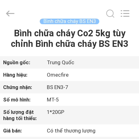
2026
Chengdu
CQMEC
Machinery
& Equipment
Bình chữa cháy BS EN3
Co.,
Ltd .
All
Bình chữa cháy Co2 5kg tùy
NHÀ
Rights
Reserved.
chỉnh Bình chữa cháy BS EN3
CÁC
SẢN
Nguồn gốc:
Trung Quốc
PHẨM
Hàng hiệu:
Omecfire
Chứng nhận:
BS EN3-7
VIDEO
Số mô hình:
MT-5
VỀ
Số lượng đặt
1*20GP
hàng tối thiểu:
CHÚNG
Giá bán:
Có thể thương lượng
TÔI