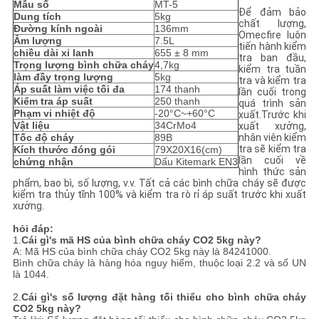
Mẫu số
MT-5
WEB
Để đảm bảo
Dung tích
5kg
chất lượng,
Đường kính ngoài
136mm
Omecfire luôn
Âm lượng
7.5L
tiến hành kiểm
CHÍNH
chiều dài xi lanh
655 ± 8 mm
tra ban đầu,
Trọng lượng bình chữa cháy
4,7kg
kiểm tra tuần
SÁCH
làm đầy trọng lượng
5kg
tra và kiểm tra
Áp suất làm việc tối đa
174 thanh
lần cuối trong
BẢO
Kiểm tra áp suất
250 thanh
quá trình sản
Phạm vi nhiệt độ
-20°C~+60°C
xuất.Trước khi
MẬT
Vật liệu
34CrMo4
xuất xưởng,
Tốc độ cháy
89B
nhân viên kiểm
tra sẽ kiểm tra
Kích thước đóng gói
79X20X16(cm)
lần cuối về
chứng nhận
Dấu Kitemark EN3
hình thức sản
phẩm, bao bì, số lượng, v.v. Tất cả các bình chữa cháy sẽ được
kiểm tra thủy tĩnh 100% và kiểm tra rò rỉ áp suất trước khi xuất
xưởng.
hỏi đáp:
1.
Cái gì
'
s mã HS của bình chữa cháy CO2 5kg này
?
A: Mã HS của bình chữa cháy CO2 5kg này là 84241000.
Bình chữa cháy là hàng hóa nguy hiểm, thuộc loại 2.2 và số UN
là 1044.
2.
Cái gì
'
s số lượng đặt hàng tối thiểu cho bình chữa cháy
CO2 5kg này
?