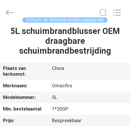
CQMEC
Machinery
& Equipment
Co.,
Ltd .
Schuim en WaterBrandblusapparaat
All
Rights
Reserved.
5L schuimbrandblusser OEM
HUIS
draagbare
PRODUCTEN
schuimbrandbestrijding
VIDEOS
Plaats van
China
herkomst:
ONGEVEER
Merknaam:
Omecfire
ONS
Modelnummer:
5L
Min. bestelaantal:
1*20GP
FABRIEKSREIS
Prijs:
Bespreekbaar