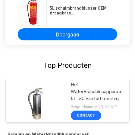
5L schuimbrandblusser OEM
draagbare
schuimbrandbestrijding
Doorgaan
Top Producten
Het
WaterBrandblusapparaten
6L ISO van het roestvrij
staalschuim
Bespreekbaar MOQ:1*20GP
CONTACT
Schuim en WaterBrandblusapparaat