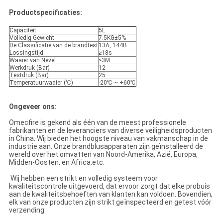
Productspecificaties:
Capaciteit
5L
Volledig Gewicht
7.5KG±5%
De Classificatie van de brandtest
13A, 144B
Lossingstijd
≥18s
Waaier van Nevel
≥3M
Werkdruk (Bar)
12
Testdruk (Bar)
25
Temperatuurwaaier (℃)
-20℃ ~ +60℃
Ongeveer ons:
Omecfire is gekend als één van de meest professionele
fabrikanten en de leveranciers van diverse veiligheidsproducten
in China. Wij bieden het hoogste niveau van vakmanschap in de
industrie aan. Onze brandblusapparaten zijn geïnstalleerd de
wereld over het omvatten van Noord-Amerika, Azië, Europa,
Midden-Oosten, en Africa.etc.
Wij hebben een strikt en volledig systeem voor
kwaliteitscontrole uitgevoerd, dat ervoor zorgt dat elke probuis
aan de kwaliteitsbehoeften van klanten kan voldoen. Bovendien,
elk van onze producten zijn strikt geïnspecteerd en getest vóór
verzending.