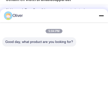
6L klassenk Type Brandblusapparaatroestvrij staal voor
Keuken
Oliver
Draagbare de Schuimblusser Rode Cilinder van DC01 St12 9L
5:04 PM
Het Brandblusapparaat9l Brandblusapparaat van het
Omecfire Draagbaar schuim
Good day, what product are you looking for?
populaire categorieën
Alle
UL 
Het 
Brandblusapparaat
Brandblusapparaat 
Van BS EN3
Droog 
Het 
Poederbrandblusapparaat
Brandblusapparaat 
Van Co2
Schuim En 
Automatisch 
WaterBrandblusapparaat
Brandblusapparaat