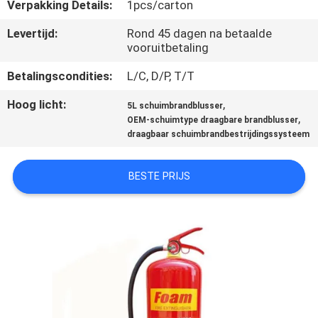
KWALITEITSCONTROLE
Verpakking Details:
1pcs/carton
Levertijd:
Rond 45 dagen na betaalde
vooruitbetaling
CONTACTEER
ONS
Betalingscondities:
L/C, D/P, T/T
Hoog licht:
,
5L schuimbrandblusser
NIEUWS
,
OEM-schuimtype draagbare brandblusser
draagbaar schuimbrandbestrijdingssysteem
VERZOEK
BESTE PRIJS
OM EEN
CITAAT
SITEMAP
PRIVACYBELEID