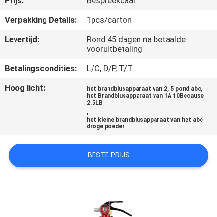
Prijs:
Bespreekbaar
KWALITEITSCONTROLE
Verpakking Details:
1pcs/carton
CONTACTEER
Levertijd:
Rond 45 dagen na betaalde
vooruitbetaling
ONS
Betalingscondities:
L/C, D/P, T/T
NIEUWS
Hoog licht:
,
,
het brandblusapparaat van 2
5 pond abc
het Brandblusapparaat van 1A 10Because
2.5LB
,
VERZOEK
het kleine brandblusapparaat van het abc
droge poeder
OM EEN
CITAAT
BESTE PRIJS
SITEMAP
PRIVACYBELEID