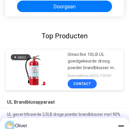
Doorgaan
Top Producten
Omecfire 10LB UL
goedgekeurde droog
poeder brandblusser met
90% ABC poeder
Bespreekbaar MOQ:1*20GP
CONTACT
UL Brandblusapparaat
UL-gecertificeerde 2,5LB droge poeder brandblusser met 90%
ABC-poeder voor voertuigen
Oliver