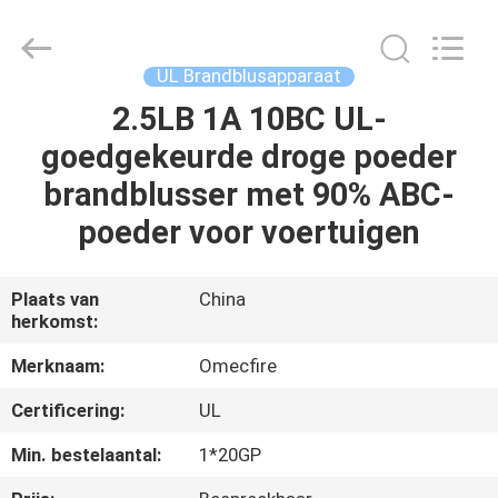
CQMEC
Machinery
& Equipment
Co.,
Ltd .
UL Brandblusapparaat
All
Rights
Reserved.
2.5LB 1A 10BC UL-
HUIS
goedgekeurde droge poeder
PRODUCTEN
brandblusser met 90% ABC-
poeder voor voertuigen
VIDEOS
Plaats van
China
herkomst:
ONGEVEER
ONS
Merknaam:
Omecfire
Certificering:
UL
FABRIEKSREIS
Min. bestelaantal:
1*20GP