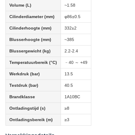
Volume (L)
~1.58
Cilinderdiameter (mm)
φ86±0.5
Cilinderhoogte (mm)
332±2
Blusserhoogte (mm)
~385
Blussergewicht (kg)
2.2-2.4
Temperatuurbereik (°C)
﹣40 ～ +49
Werkdruk (bar)
13.5
Testdruk (bar)
40.5
Brandklasse
1A10BC
Ontladingstijd (s)
≥8
Ontladingsbereik (m)
≥3