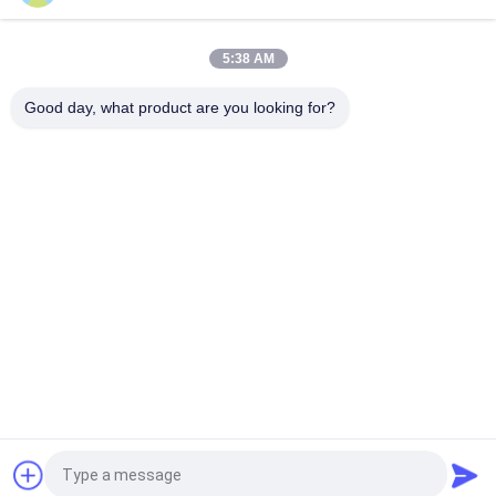
20LB UL ULC goedgekeurde droog poeder brandblusser met
brandwaarde 6A 80BC
5:38 AM
Omecfire 10LB UL goedgekeurde droog poeder brandblusser
met 90% ABC poeder
Good day, what product are you looking for?
populaire categorieën
Alle
UL 
Het 
Brandblusapparaat
Brandblusapparaat 
Van BS EN3
Droog 
Het 
Poederbrandblusapparaat
Brandblusapparaat 
Van Co2
Schuim En 
Automatisch 
WaterBrandblusapparaat
Brandblusapparaat
Naadloze 
Aluminium Gasfles
Staalgasfles
Vraag een offerte aan