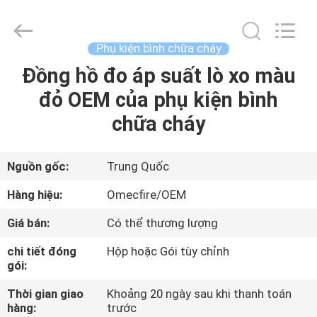
2026
Chengdu
CQMEC
Machinery
& Equipment
Phụ kiện bình chữa cháy
Co.,
Ltd .
All
Đồng hồ đo áp suất lò xo màu
NHÀ
Rights
Reserved.
đỏ OEM của phụ kiện bình
CÁC
chữa cháy
SẢN
PHẨM
Nguồn gốc:
Trung Quốc
Hàng hiệu:
Omecfire/OEM
VIDEO
Giá bán:
Có thể thương lượng
chi tiết đóng
Hộp hoặc Gói tùy chỉnh
VỀ
gói:
CHÚNG
Thời gian giao
Khoảng 20 ngày sau khi thanh toán
TÔI
hàng:
trước