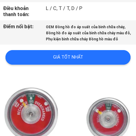
Điều khoản
L / C, T / T, D / P
THAM
thanh toán:
QUAN
Điểm nổi bật:
,
OEM Đồng hồ đo áp suất của bình chữa cháy
,
NHÀ
Đồng hồ đo áp suất của bình chữa cháy màu đỏ
Phụ kiện bình chữa cháy Đồng hồ màu đỏ
MÁY
GIÁ TỐT NHẤT
KIỂM
SOÁT
CHẤT
LƯỢNG
LIÊN
HỆ