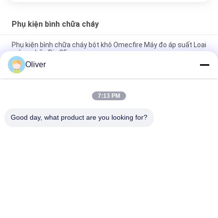
Phụ kiện bình chữa cháy
Phụ kiện bình chữa cháy bột khô Omecfire Máy đo áp suất Loại
màng chắn Dia 35mm
Oliver
EPDM PVC Bột khô Bình chữa cháy Co2 Sừng và ống Màu đen
Vàng
7:13 PM
DCP bọt và nước Van bình chữa cháy CO2 bằng thép không gỉ
Chống rỉ
Good day, what product are you looking for?
Danh mục phổ biến
Tất cả
các
Bình Chữa Cháy BS 
Bình Chữa Cháy UL
EN3
Bình Chữa Cháy Bột 
Bình Chữa Cháy Co2
Khô