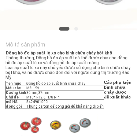
CHÚNG
TÔI
TIN
TỨC
Mô tả sản phẩm
Đồng hồ đo áp suất lò xo cho bình chữa cháy bột khô
YÊU
Thông thường, Đồng hồ đo áp suất có thể được chia cho đồng
hồ đo áp suất lò xo và đồng hồ đo áp suất màng.
Loại áp suất lò xo này chủ yếu được sử dụng cho bình chữa cháy
CẦU
bột khô, và nó được chào đón đối với người dùng thị trường Bắc
Mỹ
BÁO
Các phụ kiện
Tên mục
Đồng hồ đo áp suất bình chữa cháy
bình chữa
Màu sắc
Màu đỏ
GIÁ
cháy được
Đường kính
30mm,37mm
đề xuất khác
Chủ đề
M10*1-12.5, 1/8 NPT
mã HS
8424901000
đóng gói
Thùng carton để đóng gói đủ khả năng đi biển
SƠ
ĐỒ
TRANG