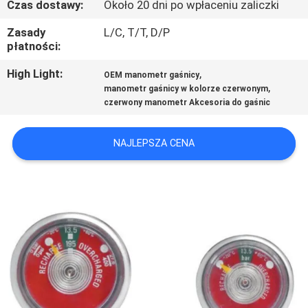
Czas dostawy:
Około 20 dni po wpłaceniu zaliczki
FABRYCE
Zasady
L/C, T/T, D/P
płatności:
KONTROLA
JAKOŚCI
High Light:
,
OEM manometr gaśnicy
,
manometr gaśnicy w kolorze czerwonym
czerwony manometr Akcesoria do gaśnic
SKONTAKTUJ
SIĘ
NAJLEPSZA CENA
Z
NAMI
AKTUALNOŚCI
POPROSIĆ
O