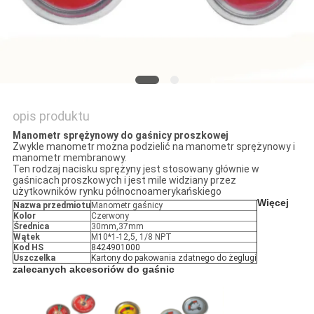
WYCENĘ
SITEMAP
POLITYKA
opis produktu
PRYWATNOŚCI
Manometr sprężynowy do gaśnicy proszkowej
Zwykle manometr można podzielić na manometr sprężynowy i
manometr membranowy.
Ten rodzaj nacisku sprężyny jest stosowany głównie w
gaśnicach proszkowych i jest mile widziany przez
użytkowników rynku północnoamerykańskiego
Więcej
Nazwa przedmiotu
Manometr gaśnicy
Kolor
Czerwony
Średnica
30mm,37mm
Wątek
M10*1-12,5, 1/8 NPT
Kod HS
8424901000
Uszczelka
Kartony do pakowania zdatnego do żeglugi
zalecanych akcesoriów do gaśnic