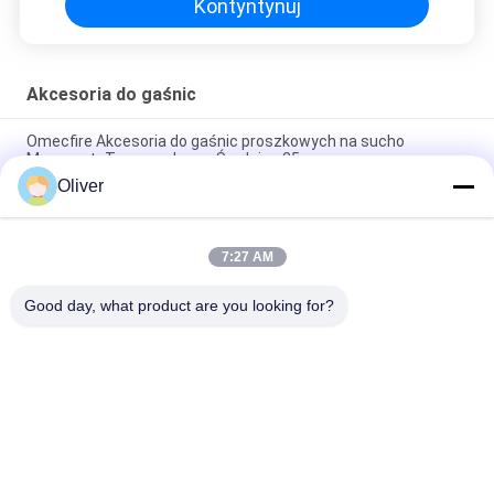
Kontyntynuj
Akcesoria do gaśnic
Omecfire Akcesoria do gaśnic proszkowych na sucho
Manometr Typ membrany Średnica 35 mm
Oliver
EPDM PVC Suchy proszek gaśniczy Co2 Róg i wąż czarny
żółty
7:27 AM
Pianka DCP i woda Zawór gaśniczy CO2 Stal nierdzewna
Odporny na rdzę
Good day, what product are you looking for?
popularne kategorie
Wszystko
Gaśnica UL
BS EN3 Gaśnica
Gaśnica Proszkowa 
Gaśnica CO2