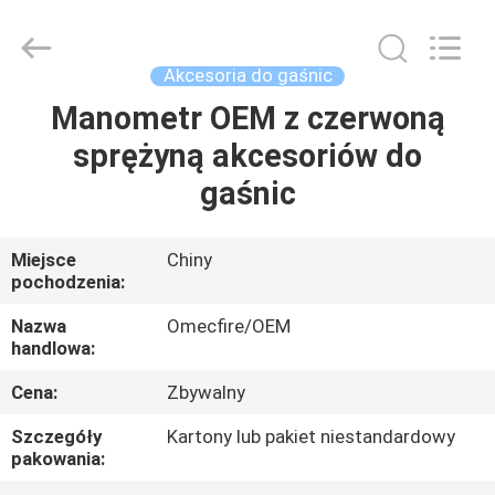
CQMEC
Machinery
& Equipment
Co.,
Ltd .
Akcesoria do gaśnic
All
Rights
Reserved.
Manometr OEM z czerwoną
DOM
sprężyną akcesoriów do
PRODUKTY
gaśnic
FILMY
Miejsce
Chiny
pochodzenia:
O
Nazwa
Omecfire/OEM
handlowa:
NAS
Cena:
Zbywalny
WYCIECZKA
Szczegóły
Kartony lub pakiet niestandardowy
pakowania:
PO