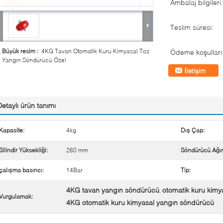
Ambalaj bilgileri:
Teslim süresi:
Büyük resim :
4KG Tavan Otomatik Kuru Kimyasal Toz
Ödeme koşulları
Yangın Söndürücü Özel
İletişim
Detaylı ürün tanımı
Kapasite:
4kg
Dış Çap:
Silindir Yüksekliği:
260 mm
Söndürücü Ağırl
çalışma basıncı:
14Bar
Tip:
4KG tavan yangın söndürücü
otomatik kuru kimy
,
Vurgulamak:
4KG otomatik kuru kimyasal yangın söndürücü