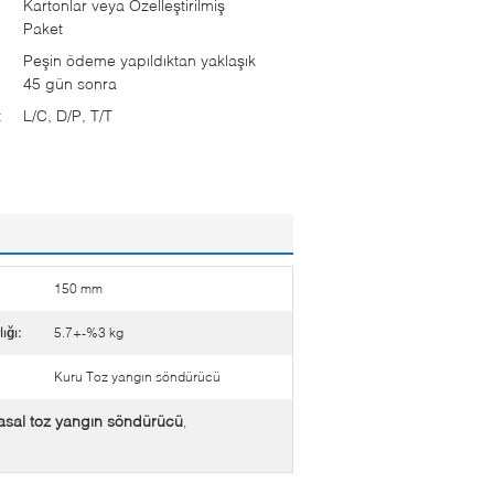
Kartonlar veya Özelleştirilmiş
Paket
Peşin ödeme yapıldıktan yaklaşık
45 gün sonra
:
L/C, D/P, T/T
150 mm
ığı:
5.7+-%3 kg
Kuru Toz yangın söndürücü
asal toz yangın söndürücü
,