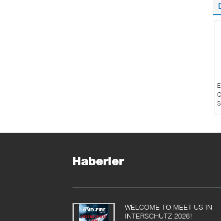
E
O
S
Haberler
WELCOME TO MEET US IN
INTERSCHUTZ 2026!