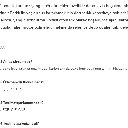
Otomatik kuru toz yangın söndürücüler, özellikle daha fazla boşaltma al
çindir.Farklı ihtiyaçlarınızı karşılamak için dört farklı kapasiteye sahipti
gelince, yangın söndürme ünitesi otomatik olarak boşalır, toz ajanı serb
uygulamaları motor bölmeleri, makine daireleri ve depo odaları gibi gel
SS:
1.Ambalajınız nedir?
: genellikle, ürünlerimiz ihracat kartonlarında paketlenir veya müşterinin ihtiyacına
2.Ödeme koşullarınız nedir?
: T/T, L/C, DP.
3.Teslimat şartlarınız nedir?
: FOB, CIF, CNF
4.Teslimat süreniz nasıl?