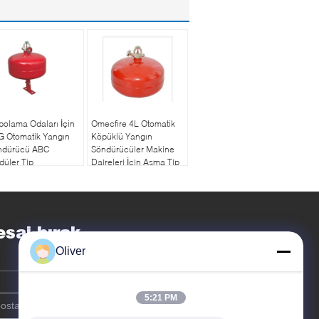
olama Odaları İçin
Omecfire 4L Otomatik
G Otomatik Yangın
Köpüklü Yangın
ndürücü ABC
Söndürücüler Makine
üler Tip
Daireleri İçin Asma Tip
saj bırak
Oliver
5:21 PM