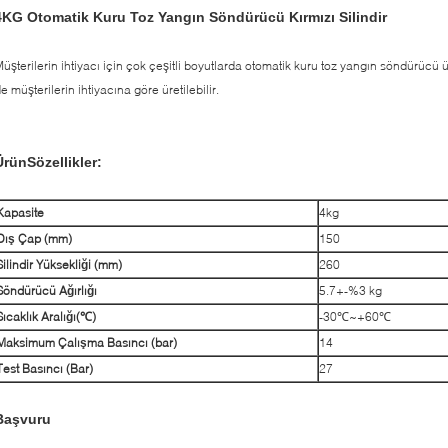
4
KG Otomatik Kuru Toz Yangın Söndürücü Kırmızı Silindir
üşterilerin ihtiyacı için çok çeşitli boyutlarda otomatik kuru toz yangın söndürücü üre
e müşterilerin ihtiyacına göre üretilebilir.
Ürün
S
özellikler
:
Kapasite
4kg
Dış Çap (mm)
150
Silindir Yüksekliği (mm)
260
Söndürücü Ağırlığı
5.7+-%3 kg
Sıcaklık Aralığı(℃)
-30℃~+60℃
Maksimum Çalışma Basıncı (bar)
14
Test Basıncı (Bar)
27
Başvuru