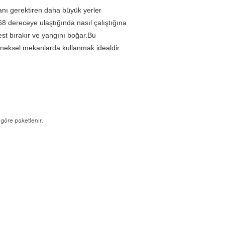
anı gerektiren daha büyük yerler
r.68 dereceye ulaştığında nasıl çalıştığına
est bırakır ve yangını boğar.Bu
eneksel mekanlarda kullanmak idealdir.
 göre paketlenir.