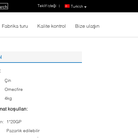
Teklif isteği
|
Turkish
arch
Fabrika turu
Kalite kontrol
Bize ulaşın
l
:
Çin
Omecfire
:
4kg
at koşulları:
rı:
1*20GP
Pazarlık edilebilir