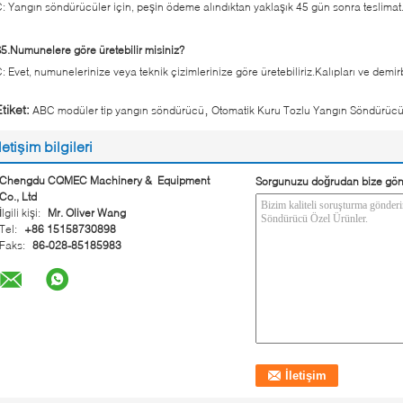
: Yangın söndürücüler için, peşin ödeme alındıktan yaklaşık 45 gün sonra teslimat
5.Numunelere göre üretebilir misiniz?
: Evet, numunelerinize veya teknik çizimlerinize göre üretebiliriz.Kalıpları ve demirb
,
tiket:
ABC modüler tip yangın söndürücü
Otomatik Kuru Tozlu Yangın Söndürüc
İletişim bilgileri
Chengdu CQMEC Machinery & Equipment
Sorgunuzu doğrudan bize gön
Co., Ltd
İlgili kişi:
Mr. Oliver Wang
Tel:
+86 15158730898
Faks:
86-028-85185983