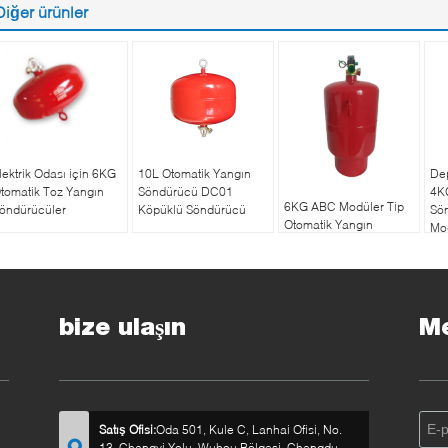
Diğer ürünler
lektrik Odası için 6KG
10L Otomatik Yangın
Dep
tomatik Toz Yangın
Söndürücü DC01
4K
6KG ABC Modüler Tip
öndürücüler
Köpüklü Söndürücü
Sö
Otomatik Yangın
Mod
Söndürücü
bize ulaşın
Me
Satış Ofisi:
Oda 501, Kule C, Lanhai Ofisi, No.
13, Changyi Yolu, Wuhou Bölgesi, Chengdu,