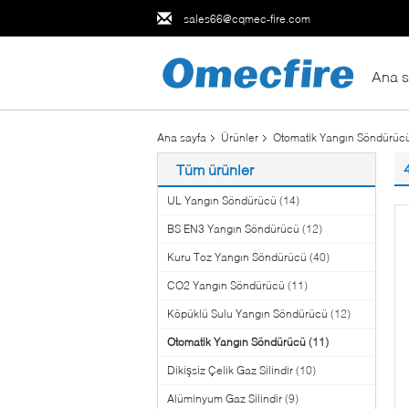
sales66@cqmec-fire.com
Ana s
Ana sayfa
Ürünler
Otomatik Yangın Söndürüc
Tüm ürünler
UL Yangın Söndürücü
(14)
BS EN3 Yangın Söndürücü
(12)
Kuru Toz Yangın Söndürücü
(40)
CO2 Yangın Söndürücü
(11)
Köpüklü Sulu Yangın Söndürücü
(12)
Otomatik Yangın Söndürücü
(11)
Dikişsiz Çelik Gaz Silindir
(10)
Alüminyum Gaz Silindir
(9)