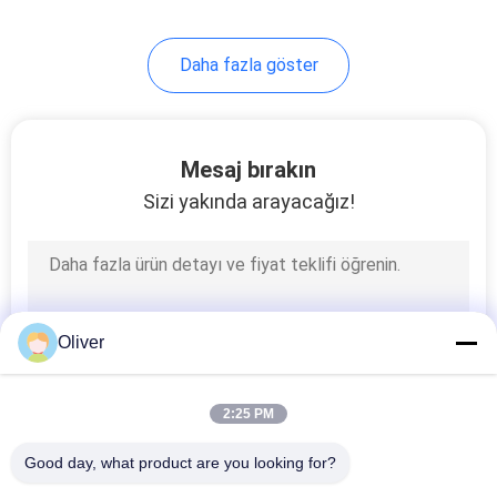
24
Daha fazla göster
Yangın Hortumu Ve
Nozul Ve Kaplin
Mesaj bırakın
Sizi yakında arayacağız!
13
Yangın Hortum
Oliver
Makarası Ve
Söndürme Dolabı
2:25 PM
Good day, what product are you looking for?