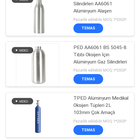
Silindirleri AA6061
Alüminyum Alaşım
10
Pazarlık edilebilir MOQ:1*20GP
Dikişsiz Çelik Gaz
TEMAS
Silindir
PED AA6061 BS 5045-8
Tıbbi Oksijen İçin
Alüminyum Gaz Silindirleri
Pazarlık edilebilir MOQ:1*20GP
TEMAS
10
Alüminyum Gaz
TPED Alüminyum Medikal
Oksijen Tüpleri 2L
Silindir
103mm Çok Amaçlı
Pazarlık edilebilir MOQ:1*20GP
TEMAS