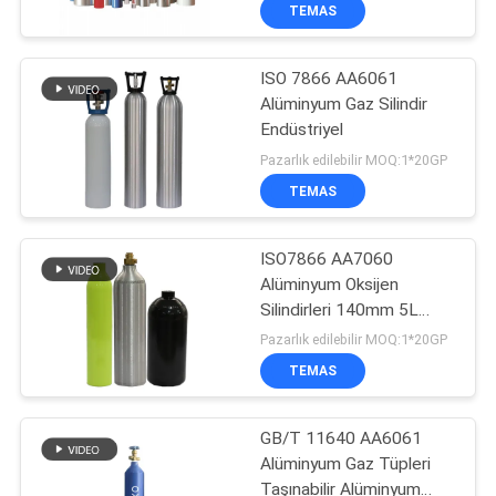
TEMAS
KALITE
ISO 7866 AA6061
KONTROL
41
Alüminyum Gaz Silindir
Endüstriyel
Kuru Toz Yangın
BIZE
Pazarlık edilebilir MOQ:1*20GP
Söndürücü
ULAŞIN
TEMAS
HABERLER
ISO7866 AA7060
Alüminyum Oksijen
Silindirleri 140mm 5L
BIR
12
Dayanıklı
Pazarlık edilebilir MOQ:1*20GP
TEKLIF
CO2 Yangın
TEMAS
ISTEĞI
Söndürücü
GB/T 11640 AA6061
Alüminyum Gaz Tüpleri
SITE
Taşınabilir Alüminyum