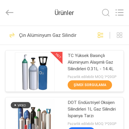
CQMEC
Machinery
& Equipment
Ürünler
Co.,
Ltd .
All
Rights
EV
Reserved.
15
Çin Alüminyum Gaz Silindir
UL Yangın
ÜRÜN:%
Söndürücü
HOT
TC Yüksek Basınçlı
S
Alüminyum Alaşımlı Gaz
Silindirleri 0.31L - 14.4L
VİDEOLAR
Pazarlık edilebilir MOQ:1*20GP
ŞIMDI SORGULAMA
13
HAKKIMIZDA
BS EN3 Yangın
DOT Endüstriyel Oksijen
Silindirleri 1L Gaz Silindiri
FABRIKA
Söndürücü
İspanya Tarzı
TURU
Pazarlık edilebilir MOQ:1*20GP