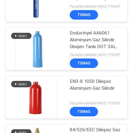
HARITASI
Oksijen Tüpü 12L
Pazarlık edilebilir MOQ:1*20GP
TEMAS
13
GIZLILIK
Köpüklü Sulu Yangın
Endüstriyel AA6061
POLITIKASI
Alüminyum Gaz Silindir
Söndürücü
Oksijen Tankı DOT 3AL
Silindir
Pazarlık edilebilir MOQ:1*20GP
TEMAS
EN3-8 1050 Dikişsiz
11
Alüminyum Gaz Silindir
Otomatik Yangın
Pazarlık edilebilir MOQ:1*20GP
Söndürücü
TEMAS
84/526/EEC Dikişsiz Gaz