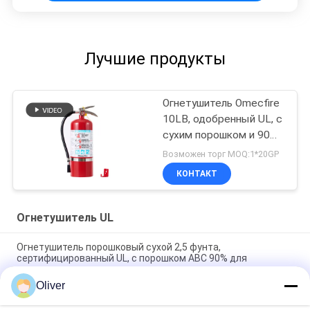
Лучшие продукты
Огнетушитель Omecfire
10LB, одобренный UL, с
сухим порошком и 90%
порошком ABC
Возможен торг MOQ:1*20GP
КОНТАКТ
Огнетушитель UL
Огнетушитель порошковый сухой 2,5 фунта,
сертифицированный UL, с порошком ABC 90% для
транспортных средств
Oliver
Огнетушитель порошковый 20 фунтов, одобренный UL ULC,
с рейтингом пожарной безопасности 6A 80BC