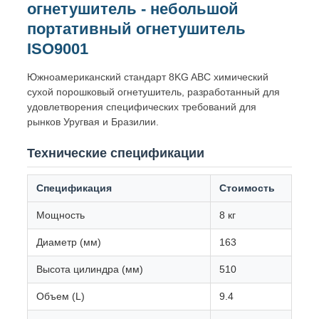
огнетушитель - небольшой
ПОЛИТИКА
портативный огнетушитель
КОНФИДЕНЦИАЛЬНОСТИ
ISO9001
Южноамериканский стандарт 8KG ABC химический
сухой порошковый огнетушитель, разработанный для
удовлетворения специфических требований для
рынков Уругвая и Бразилии.
Технические спецификации
Спецификация
Стоимость
Мощность
8 кг
Диаметр (мм)
163
Высота цилиндра (мм)
510
Объем (L)
9.4