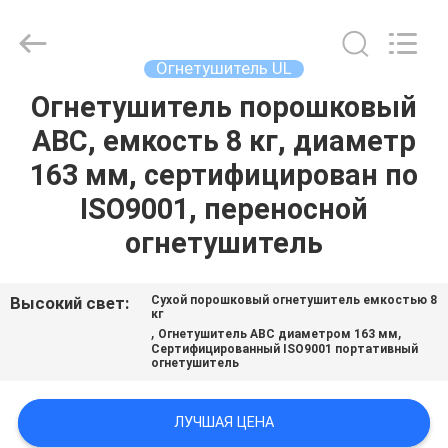
CQMEC
Machinery
& Equipment
Co.,
Ltd .
Огнетушитель UL
All
Rights
Reserved.
Огнетушитель порошковый
ДОМ
ABC, емкость 8 кг, диаметр
ПРОДУКТЫ
163 мм, сертифицирован по
ISO9001, переносной
РОЛИКИ
огнетушитель
О
Высокий свет:
Сухой порошковый огнетушитель емкостью 8
кг
НАС
,
,
Огнетушитель ABC диаметром 163 мм
Сертифицированный ISO9001 портативный
огнетушитель
ПУТЕШЕСТВИЕ
ФАБРИКИ
ЛУЧШАЯ ЦЕНА