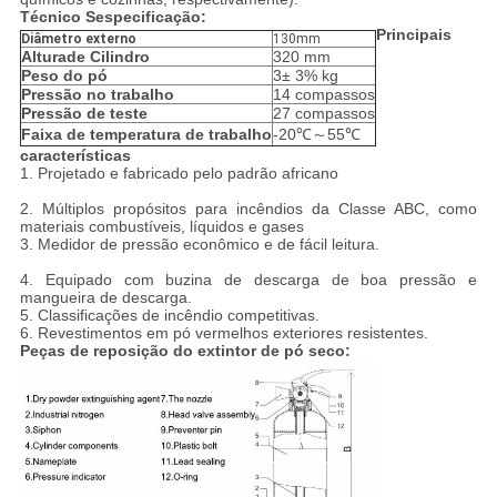
Técnico S
especificação:
Principais
Diâmetro externo
130mm
Altura
de Cilindro
320 mm
Peso do pó
3± 3% kg
Pressão no trabalho
14 compassos
Pressão de teste
27 compassos
Faixa de temperatura de trabalho
-20℃～55℃
características
1. Projetado e fabricado pelo padrão africano
2. Múltiplos propósitos para incêndios da Classe ABC, como
materiais combustíveis, líquidos e gases
3. Medidor de pressão econômico e de fácil leitura.
4. Equipado com buzina de descarga de boa pressão e
mangueira de descarga.
5. Classificações de incêndio competitivas.
6. Revestimentos em pó vermelhos exteriores resistentes.
Peças de reposição do extintor de pó seco: