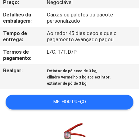
Preço:
Negociável
FÁBRICA
Detalhes da
Caixas ou páletes ou pacote
embalagem:
personalizado
CONTROLE
DA
Tempo de
Ao redor 45 dias depois que o
entrega:
pagamento avançado pagou
QUALIDADE
Termos de
L/C, T/T, D/P
pagamento:
CONTACTE-
Realçar:
,
Extintor de pó seco de 3 kg
NOS
,
cilindro vermelho 3 kg abc extintor
extintor de pó de 3 kg
NOTÍCIA
MELHOR PREÇO
PEÇA
UMAS
CITAÇÕES