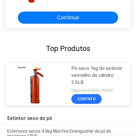
África
Continue
Top Produtos
Pó seco 1kg do extintor
vermelho do cilindro
2.5LB
Negociável MOQ:1*20GP
CONTATO
Extintor seco do pó
Extintores secos 4.5kg Mini Fire Extinguisher do pó do