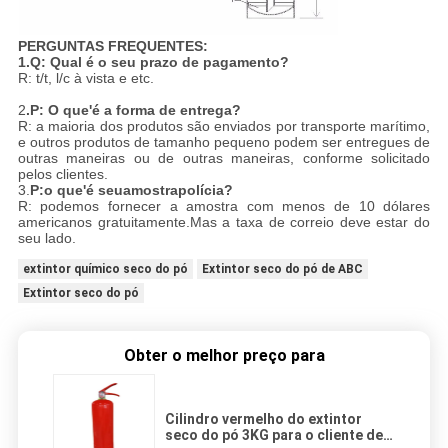
PERGUNTAS FREQUENTES:
1
.Q: Qual é o seu prazo de pagamento?
R: t/t, l/c à vista e etc.
2
.P: O que'
é a forma de entrega
?
R: a maioria dos produtos são enviados por transporte marítimo,
e outros produtos de tamanho pequeno podem ser entregues de
outras maneiras ou de outras maneiras, conforme solicitado
pelos clientes.
3.
P:
o que
'
é seu
amostra
polícia
?
R: podemos fornecer a amostra com menos de 10 dólares
americanos gratuitamente.Mas a taxa de correio deve estar do
seu lado.
extintor químico seco do pó
Extintor seco do pó de ABC
Extintor seco do pó
Obter o melhor preço para
Cilindro vermelho do extintor
seco do pó 3KG para o cliente de