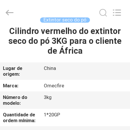
CQMEC
Machinery
& Equipment
Co.,
Ltd .
Extintor seco do pó
All
Rights
Cilindro vermelho do extintor
CASA
Reserved.
seco do pó 3KG para o cliente
PRODUTOS
de África
VÍDEOS
Lugar de
China
origem:
SOBRE
Marca:
Omecfire
NÓS
Número do
3kg
modelo:
EXCURSÃO
Quantidade de
1*20GP
ordem mínima:
DA