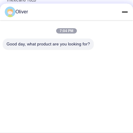
mexicano 10LB
Oliver
Extintor de incêndio de pó seco tipo anel de pé de 1-12KG
Cilindro vermelho Certificado ISO9001 para segurança contra
incêndios multiuso
7:04 PM
Omecfire 25kg rodou o logotipo personalizado extintor
químico seco
Good day, what product are you looking for?
Categorias populares
Todos
Extintor Do UL
Extintor Das BS EN3
Extintor Seco Do Pó
Extintor Do CO2
Extintor Da Espuma 
Extintor Automático
E Da Água
Cilindro De Gás De 
Cilindro De Gás De 
Aço Sem Emenda
Alumínio