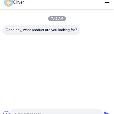
6L tipo extintor da classe K de aço inoxidável para a cozinha
Oliver
Cilindro vermelho portátil do extintor de espuma de DC01 St12
9L
7:46 AM
Extintor portátil do extintor 9L da espuma de Omecfire
Good day, what product are you looking for?
Categorias populares
Todos
Extintor Do UL
Extintor Das BS EN3
Extintor Seco Do Pó
Extintor Do CO2
Extintor Da Espuma 
Extintor Automático
E Da Água
Cilindro De Gás De 
Cilindro De Gás De 
Aço Sem Emenda
Alumínio