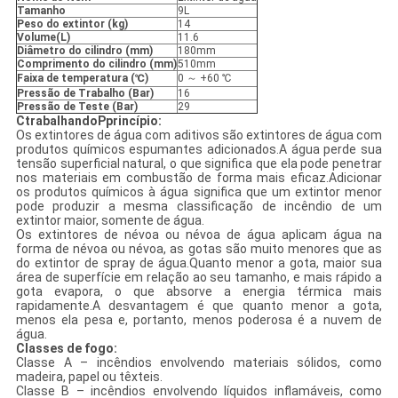
Tamanho
9L
Peso do extintor (kg)
14
Volume(L)
11.6
Diâmetro do cilindro (mm)
180mm
Comprimento do cilindro (mm)
510mm
Faixa de temperatura (℃)
0 ～ +60 ℃
Pressão de Trabalho (Bar)
16
Pressão de Teste (Bar)
29
C
trabalhando
P
princípio
:
Os extintores de água com aditivos são extintores de água com
produtos químicos espumantes adicionados.A água perde sua
tensão superficial natural, o que significa que ela pode penetrar
nos materiais em combustão de forma mais eficaz.Adicionar
os produtos químicos à água significa que um extintor menor
pode produzir a mesma classificação de incêndio de um
extintor maior, somente de água.
Os extintores de névoa ou névoa de água aplicam água na
forma de névoa ou névoa, as gotas são muito menores que as
do extintor de spray de água.Quanto menor a gota, maior sua
área de superfície em relação ao seu tamanho, e mais rápido a
gota evapora, o que absorve a energia térmica mais
rapidamente.A desvantagem é que quanto menor a gota,
menos ela pesa e, portanto, menos poderosa é a nuvem de
água.
Classes de fogo:
Classe A – incêndios envolvendo materiais sólidos, como
madeira, papel ou têxteis.
Classe B – incêndios envolvendo líquidos inflamáveis, como