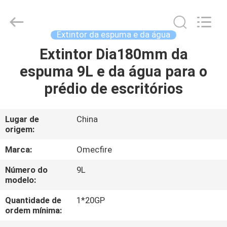
CQMEC
Machinery
& Equipment
Co.,
Ltd .
Extintor da espuma e da água
All
Rights
Extintor Dia180mm da
CASA
Reserved.
espuma 9L e da água para o
PRODUTOS
prédio de escritórios
VÍDEOS
Lugar de
China
origem:
SOBRE
Marca:
Omecfire
NÓS
Número do
9L
modelo:
EXCURSÃO
Quantidade de
1*20GP
ordem mínima:
DA