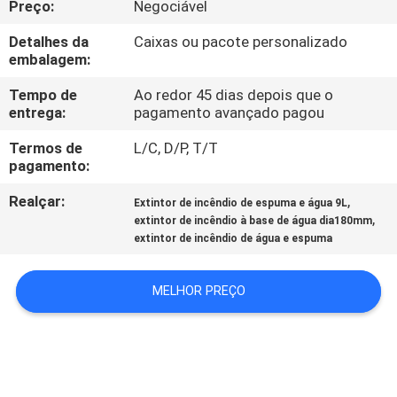
Preço:
Negociável
FÁBRICA
Detalhes da
Caixas ou pacote personalizado
embalagem:
CONTROLE
DA
Tempo de
Ao redor 45 dias depois que o
entrega:
pagamento avançado pagou
QUALIDADE
Termos de
L/C, D/P, T/T
pagamento:
CONTACTE-
Realçar:
,
Extintor de incêndio de espuma e água 9L
NOS
,
extintor de incêndio à base de água dia180mm
extintor de incêndio de água e espuma
NOTÍCIA
MELHOR PREÇO
PEÇA
UMAS
CITAÇÕES