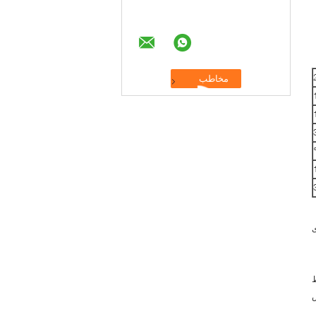
ی
یط
موش