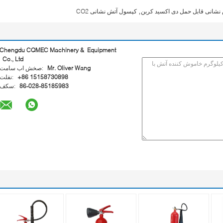
,
نشانی قابل حمل دی اکسید کربن
کپسول آتش نشانی CO2
Chengdu CQMEC Machinery & Equipment
Co., Ltd
Mr. Oliver Wang
تماس با شخص:
+86 15158730898
تلفن:
86-028-85185983
فکس: