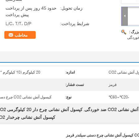
زمان تحویل:
حدود 45 روز پس از پرداخت
پیش پرداخت
شرایط پرداخت:
L/C، T/T، D/P
بزرگ :
مخاطب
خوردگی
 آتش نشانی CO2
اندازه:
20 کیلوگرم (10 کیلوگرم * 2)
قرمز
تست فشار:
5
-20℃~60℃
نوع:
کپسول آتش نشانی CO2 چرخ دستی
ی CO2 ضد خوردگی
کپسول آتش نشانی چرخ دار 20 کیلوگرمی CO2
,
کپسول آتش نشانی چرخدار CO2