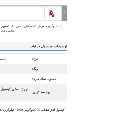
20 کیلوگرم خاموش کننده آتش با چرخ CO2
تصویر 
ماشین ضد 
توضیحات محصول جزئیات
نوع::
کپسول
رنگ:
محدوده دمای کاری:
چرخ دستی کپسول آتش نشان
برجسته کردن:
کپسول آتش نشانی 20 کیلوگرمی (2*10 کیلوگرم) CO2 کپسول آتش نشانی چرخ دستی سیلندر قرمز