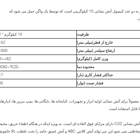
این نوع کپسول آتش نشانی 20 کیلوگرمی CO2 مجهز به دو عدد کپسول آتش نشانی 10 کیلوگرمی است که توسط یک واگن حمل می شود.که
ظرفیت
10 کیلوگرم * 2
خارج از قطر
(میلی متر)
152
ارتفاع سیلندر (میلی متر)
1000
وزن کامل (کیلوگرم)
62+-3٪
محدوده دما
-20℃~60℃
حداکثر فشار کاری (بار)
17
فشار تست (نوار)
35
 حمل است که معمولاً برای آتش نشانی اولیه ابزار و تجهیزات، کتابخانه ها، بایگانی ها، پمپ بنزین ها، انبارها
 قابل استفاده است.
در مقایسه با سایر انواع کپسول آتش نشانی، کپسول آتش نشانی CO2 دارای مزایای فوق العاده ای است، به ویژه اینکه در هنگام اطفاء حریق، مح
را آلوده نمی کند و باعث خوردگی و آسیب به منطقه حفاظتی نمی شود.این می تواند آتش کلاس ABC و آتش عمیق جامد را تحت غلظت بالا خا