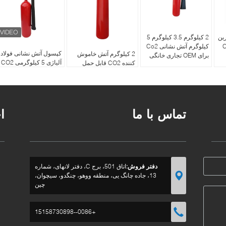
ربن
2 کیلوگرم 3.5 کیلوگرم 5
ه CO2
کیلوگرم آتش نشانی Co2
کپسول آتش نشانی فولاد
2 کیلوگرم آتش خاموش
برای OEM تجاری خانگی
آلیاژی 5 کیلوگرمی CO2
کننده CO2 قابل حمل
سیلندر قرمز
فولاد کربن با بطری قرمز
136x655mm
برای آتش های کلاس B
تماس با ما
ا
دفتر فروش:
اتاق 501، برج C، دفتر لانهای، شماره
13، جاده چانگ یی، منطقه ووهو، چنگدو، سیچوان،
چین
+0086--15158730898