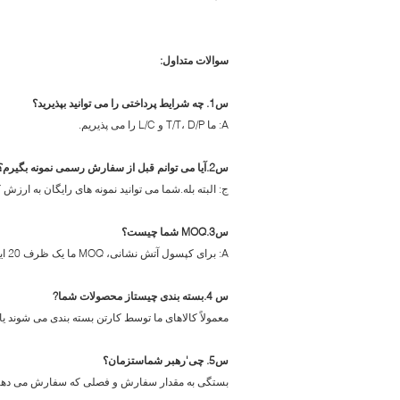
سوالات متداول:
س
1
.
چه شرایط پرداختی را می توانید بپذیرید؟
A: ما T/T، D/P و L/C را می پذیریم.
س
2
.
آیا می توانم قبل از سفارش رسمی نمونه بگیرم؟
ج: البته بله.شما می توانید نمونه های رایگان به ارزش کمتر از 10 دلار آمریکا را از ما دریافت کنید، و هزینه پیک باید د
س
3
.MOQ شما چیست؟
A: برای کپسول آتش نشانی، MOQ ما یک ظرف 20 اینچی است، برای سایر محصولات، به مقدار سفارش خاص بستگی دارد.
س
4.
بسته بندی چیست
از محصولات شما
?
معمولاً کالاهای ما توسط کارتن بسته بندی می شوند یا
س
5.
چی
'
رهبر شماست
زمان؟
بستگی به مقدار سفارش و فصلی که سفارش می دهید 