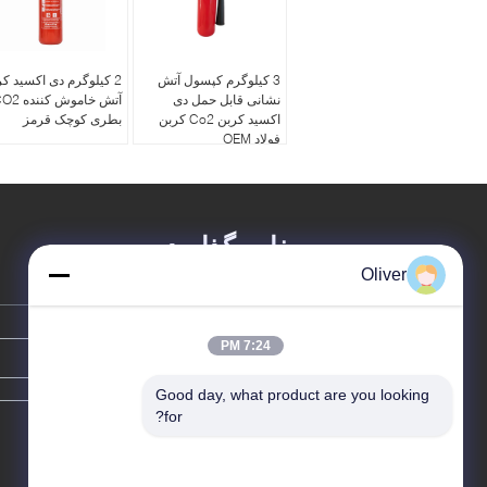
3 کیلوگرم کپسول آتش
2 کیلوگرم دی اکسید ک
نشانی قابل حمل دی
آتش خاموش کنند
اکسید کربن Co2 کربن
بطری کوچک قرمز
فولاد OEM
پیغام بگذارید
Oliver
7:24 PM
Good day, what product are you looking 
for?