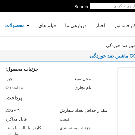
Search
ارخانه تور
اخبار
دربارهی ما
فیلم های
محصولات
جزئیات محصول:
محل منبع:
چین
نام تجاری:
Omecfire
پرداخت:
مقدار حداقل تعداد سفارش:
1*20GP
قیمت:
قابل مذاکره
جزئیات بسته بندی:
کارتن یا پالت یا بسته
سفارشی