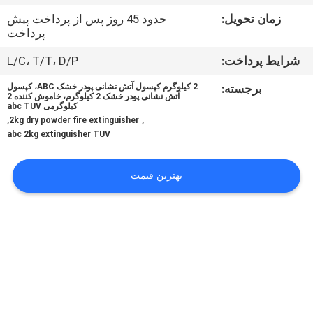
تور
زمان تحویل:
حدود 45 روز پس از پرداخت پیش
کارخانه
پرداخت
شرایط پرداخت:
L/C، T/T، D/P
کنترل
برجسته:
2 کیلوگرم کپسول آتش نشانی پودر خشک ABC، کپسول
کیفیت
آتش نشانی پودر خشک 2 کیلوگرم، خاموش کننده 2
کیلوگرمی abc TUV
,
,
2kg dry powder fire extinguisher
abc 2kg extinguisher TUV
با
ما
بهترین قیمت
تماس
بگیرید
اخبار
درخواست