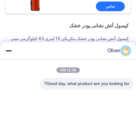
تماس
کپسول آتش نشانی پودر خشک
کپسول آتش نشانی پودر خشک مکزیکی 10 لیتری 4.5 کیلوگرمی مینی
آتش نشانی
Oliver
1-12 کیلوگرم نوع حلقه پا آتش خاموش کننده پودر خشک سیلندر قرمز
ISO9001 گواهی شده برای ایمنی آتش چند منظوره
11:36 AM
لوگوی سفارشی کپسول آتش نشانی شیمیایی خشک چرخدار
Omecfire 25 کیلوگرمی
Good day, what product are you looking for?
دسته بندی های محبوب
همه
کپسول آتش نشانی 
کپسول آتش نشانی UL
BS EN3
کپسول آتش نشانی 
کپسول آتش نشانی 