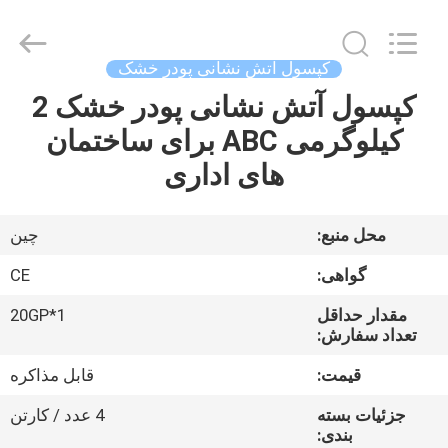
Chengdu
CQMEC
Machinery
& Equipment
Co.,
کپسول آتش نشانی پودر خشک
Ltd .
All
Rights
کپسول آتش نشانی پودر خشک 2
صفحه
Reserved.
کیلوگرمی ABC برای ساختمان
اصلی
های اداری
محصولات
محل منبع:
چین
فیلم
گواهی:
CE
های
مقدار حداقل
1*20GP
تعداد سفارش:
درباره
قیمت:
قابل مذاکره
ما
جزئیات بسته
4 عدد / کارتن
بندی: