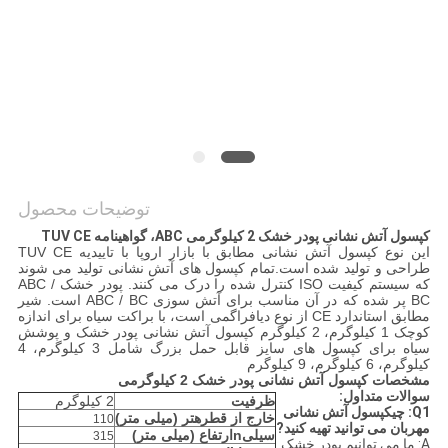
نقل قول
نقشه
سایت
سیاست
توضیحات محصول
حفظ
کپسول آتش نشانی پودر خشک 2 کیلوگرمی ABC، گواهینامه TUV CE
حریم
این نوع کپسول آتش نشانی مطابق با بازار اروپا با تاییدیه TUV CE
طراحی و تولید شده است.تمام کپسول های آتش نشانی تولید می شوند
خصوصی
که سیستم کیفیت ISO کنترل شده را درک می کنند. پودر خشک ABC /
BC پر شده که در آن مناسب برای آتش سوزی ABC / BC است. شیر
مطابق استاندارد CE از نوع دیافراگمی است، با براکت سیاه برای اندازه
کوچک 1 کیلوگرم، 2 کیلوگرم کپسول آتش نشانی پودر خشک و پوشش
سیاه برای کپسول های سایز قابل حمل بزرگ شامل 3 کیلوگرم، 4
کیلوگرم، 6 کیلوگرم، 9 کیلوگرم
مشخصات کپسول آتش نشانی پودر خشک 2 کیلوگرمی
سوالات متداول:
ظرفیت
2 کیلوگرم
Q1
: چی
کپسول آتش نشانی
خارج از قطر
ه
تر (میلی متر)
110
مهربان می توانید تهیه کنید
?
سیلی
n
ارتفاع (میلی متر)
315
A: ما می توانیم پودر خشک