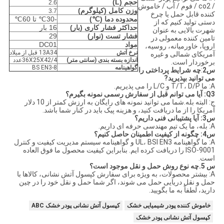
حجم (L)
2.6
/ co2 / فوم / آب / خاموش
وزن کامل (کیلوگرم)
3.7
کننده قابل حمل یا چرخ
محدوده دما (℃)
-30℃ تا 60℃
دستی تولید کنیم که از
حداکثر فشار کاری (بار)
16 بار
شهرت بالایی به عنوان
فشار تست (نوار)
29
تامین کننده معمولی در
مواد
DC01
اروپا، خاورمیانه، روسیه،
نرخ آتش
13A34 قبل از میلاد
آمریکای شمالی و غیره
اندازه بسته بندی (سانتی متر)
36X25X42/4عدد
برخوردار است.
گواهینامه
BS EN3-8
س
2
:
چه شرایط پرداختی را
می توانید بپذیرید
?
A: ما T/T، D/P و L/C را می پذیریم.
Q3: آیا می توانم قبل از سفارش رسمی نمونه بگیرم؟
ج: البته بله.شما می توانید نمونه های رایگان به ارزش کمتر از 10 دلار
آمریکا را از ما دریافت کنید، و هزینه پیک باید در کنار شما باشد.
س
3
: آیا پشتیبانی فنی داریم؟
A: بله، ما یک تیم مهندسی حرفه ای داریم.
س
4
: چگونه از کیفیت اطمینان حاصل کنیم؟
A: ما گواهینامه UL، BSI EN3 و گواهینامه سیستم مدیریت کیفیت و کنترل
ISO-9001 را دریافت کرده ایم. بنابراین کیفیت محصول ما فوق العاده
است.
س 5.
چه نوع روش حمل و نقل موجود است؟
A: بیشتر محصولات، به ویژه برای سفارش کپسول آتش نشانی، کالاها با
حمل و نقل دریایی حمل می شوند، اگر شما حمل و نقل خود را در چین
دارید، لطفاً به ما بگویید.
خاموش کننده پودر شیمیایی خشک
کپسول آتش نشانی پودر خشک ABC
کپسول آتش نشانی پودر خشک