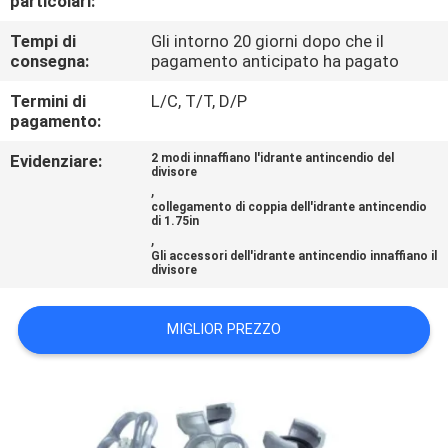
particolari:
FABBRICA
Tempi di
Gli intorno 20 giorni dopo che il
consegna:
pagamento anticipato ha pagato
CONTROLLO
Termini di
L/C, T/T, D/P
DI
pagamento:
QUALITÀ
Evidenziare:
2 modi innaffiano l'idrante antincendio del
divisore
,
CONTATTICI
collegamento di coppia dell'idrante antincendio
di 1.75in
,
Gli accessori dell'idrante antincendio innaffiano il
NOTIZIE
divisore
MIGLIOR PREZZO
RICHIEDA
UNA
CITAZIONE