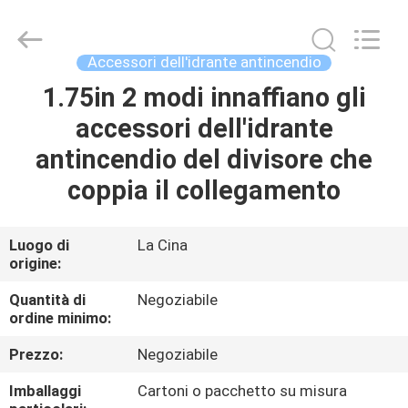
CQMEC
Machinery
& Equipment
Co.,
Ltd .
Accessori dell'idrante antincendio
All
Rights
1.75in 2 modi innaffiano gli
CASA
Reserved.
accessori dell'idrante
PRODOTTI
antincendio del divisore che
coppia il collegamento
VIDEO
Luogo di
La Cina
origine:
CIRCA
NOI
Quantità di
Negoziabile
ordine minimo:
GIRO
Prezzo:
Negoziabile
DELLA
Imballaggi
Cartoni o pacchetto su misura