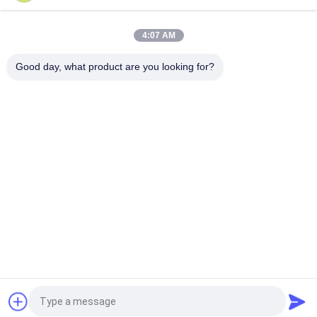
2 accessori d'ottone a 2,5 pollici dell'idrante antincendio del
divisore dell'acqua di estinzione di incendio di modo
4:07 AM
Tipo cappuccio della Germania Storz degli accessori
dell'idrante antincendio dell'OEM dell'idrante antincendio
Good day, what product are you looking for?
Categorie popolari
Tutti
Estintore Delle BS 
Estintore Dell'UL
EN3
Estintore Asciutto 
Estintore Di CO2
Della Polvere
Estintore Dell'acqua 
Estintore 
E Della Schiuma
Automatico
Bombola A Gas 
Bombola Del Gas In 
D'acciaio Senza 
Alluminio
Cuciture
Richiedi un preventivo