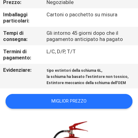
Prezzo:
Negoziabile
FABBRICA
Imballaggi
Cartoni o pacchetto su misura
particolari:
CONTROLLO
DI
Tempi di
Gli intorno 45 giorni dopo che il
consegna:
pagamento anticipato ha pagato
QUALITÀ
Termini di
L/C, D/P, T/T
pagamento:
CONTATTICI
Evidenziare:
,
tipo estintori della schiuma 6L
,
la schiuma ha basato l'estintore non tossico
NOTIZIE
Estintore meccanico della schiuma dell'OEM
MIGLIOR PREZZO
RICHIEDA
UNA
CITAZIONE