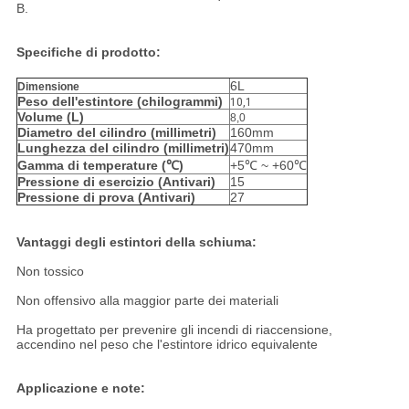
B.
Specifiche di prodotto:
6L
Dimensione
Peso dell'estintore (chilogrammi)
10,1
Volume (L)
8,0
Diametro del cilindro (millimetri)
160mm
Lunghezza del cilindro (millimetri)
470mm
Gamma di temperature (℃)
+5℃ ~ +60℃
Pressione di esercizio (Antivari)
15
Pressione di prova (Antivari)
27
Vantaggi degli estintori della schiuma:
Non tossico
Non offensivo alla maggior parte dei materiali
Ha progettato per prevenire gli incendi di riaccensione,
accendino nel peso che l'estintore idrico equivalente
Applicazione e note: