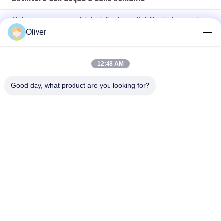
6L tipo acciaio inossidabile della classe K dell'estintore per la
cucina
Oliver
Cilindro rosso portatile dell'estintore a schiuma di DC01 St12
9L
12:48 AM
Estintore portatile dell'estintore della schiuma di Omecfire 9L
Good day, what product are you looking for?
Categorie popolari
Tutti
Estintore Delle BS 
Estintore Dell'UL
EN3
Estintore Asciutto 
Estintore Di CO2
Della Polvere
Estintore Dell'acqua 
Estintore 
E Della Schiuma
Automatico