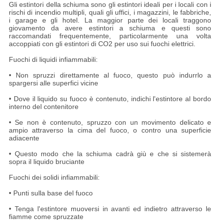
Gli estintori della schiuma sono gli estintori ideali per i locali con i
rischi di incendio multipli, quali gli uffici, i magazzini, le fabbriche,
i garage e gli hotel. La maggior parte dei locali traggono
giovamento da avere estintori a schiuma e questi sono
raccomandati frequentemente, particolarmente una volta
accoppiati con gli estintori di CO2 per uso sui fuochi elettrici.
Fuochi di liquidi infiammabili:
• Non spruzzi direttamente al fuoco, questo può indurrlo a
spargersi alle superfici vicine
• Dove il liquido su fuoco è contenuto, indichi l'estintore al bordo
interno del contenitore
• Se non è contenuto, spruzzo con un movimento delicato e
ampio attraverso la cima del fuoco, o contro una superficie
adiacente
• Questo modo che la schiuma cadrà giù e che si sistemerà
sopra il liquido bruciante
Fuochi dei solidi infiammabili:
• Punti sulla base del fuoco
• Tenga l'estintore muoversi in avanti ed indietro attraverso le
fiamme come spruzzate