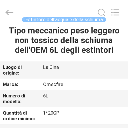
CQMEC
Machinery
& Equipment
Co.,
Ltd .
Estintore dell'acqua e della schiuma
All
Rights
Tipo meccanico peso leggero
CASA
Reserved.
non tossico della schiuma
PRODOTTI
dell'OEM 6L degli estintori
VIDEO
Luogo di
La Cina
origine:
CIRCA
Marca:
Omecfire
NOI
Numero di
6L
modello:
GIRO
Quantità di
1*20GP
ordine minimo:
DELLA