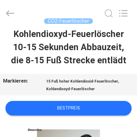
CQMEC
Machinery
& Equipment
Co.,
CO2-Feuerlöscher
Ltd .
All
Kohlendioxyd-Feuerlöscher
HAUS
Rights
Reserved.
10-15 Sekunden Abbauzeit,
PRODUKTE
die 8-15 Fuß Strecke entlädt
VIDEOS
Markieren:
,
15 Fuß hoher Kohlendioxid-Feuerlöscher
Kohlendioxyd-Feuerlöscher
ÜBER
BESTPREIS
UNS
FABRIK-