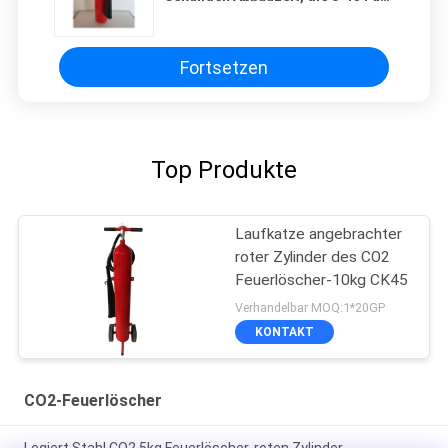
Strecke entlädt
Fortsetzen
Top Produkte
Laufkatze angebrachter
roter Zylinder des CO2
Feuerlöscher-10kg CK45
Verhandelbar MOQ:1*20GP
KONTAKT
CO2-Feuerlöscher