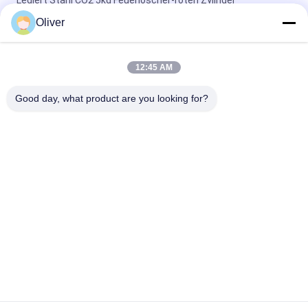
Legiert Stahl CO2 5kg Feuerlöscher-roten Zylinder
136x655mm
Oliver
2 kg tragbare CO2-Feuerlöscher aus Kohlenstoffstahl mit
rotem Zylinder für Brände der Klasse B
12:45 AM
20 kg Rad CO2 Feuerlöscher Rot Trolley
Good day, what product are you looking for?
Korrosionsbekämpfung
Beliebte Kategorien
Alle
UL-Feuerlöscher
Feuerlöscher BS EN3
Trockener 
CO2-Feuerlöscher
PulverFeuerlöscher
Schaum-Und 
Automatischer 
Wasser-
Feuerlöscher
Feuerlöscher