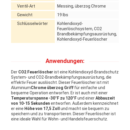
Ventil-Art
Messing, überzog Chrome
Gewicht
19 lbs
Schlüsselwörter
Kohlendioxyd-
Feuerlöschsystem, CO2
Brandbekämpfungsausrüstung,
Kohlendioxyd-Feuerlöscher
Anwendungen:
Der
CO2 Feuerlöscher
ist eine Kohlendioxyd-Brandschutz
System- und CO2-Brandbekämpfungsausrüstung, die
effektiv Feuer auslöscht. Dieser Feuerlöscher ist mit
Aluminium
Chrome überzog Griff
für einfache und
bequeme Operation entworfen. Er ist auch mit einer
Temperaturspanne -30°F zu 120°F
und einer
Abbauzeit
von 10-15 Sekunden
entworfen. Außerdem kennzeichnet
er eine
Höhe von 17,5 Zoll
und macht sie bequem zu
speichern und zu transportieren. Dieser Feuerlöscher ist
eine ideale Wahl für Wohn- und Handelsfeuerschutz.