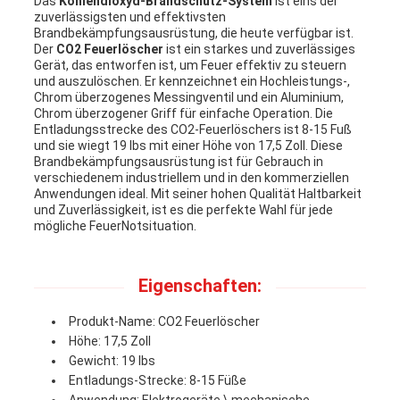
Das
Kohlendioxyd-Brandschutz-System
ist eins der
NACHRICHTEN
zuverlässigsten und effektivsten
Brandbekämpfungsausrüstung, die heute verfügbar ist.
Der
CO2 Feuerlöscher
ist ein starkes und zuverlässiges
Gerät, das entworfen ist, um Feuer effektiv zu steuern
FORDERN
und auszulöschen. Er kennzeichnet ein Hochleistungs-,
Chrom überzogenes Messingventil und ein Aluminium,
Chrom überzogener Griff für einfache Operation. Die
SIE EIN
Entladungsstrecke des CO2-Feuerlöschers ist 8-15 Fuß
und sie wiegt 19 lbs mit einer Höhe von 17,5 Zoll. Diese
ZITAT
Brandbekämpfungsausrüstung ist für Gebrauch in
verschiedenem industriellem und in den kommerziellen
Anwendungen ideal. Mit seiner hohen Qualität Haltbarkeit
und Zuverlässigkeit, ist es die perfekte Wahl für jede
SITEMAP
mögliche FeuerNotsituation.
Eigenschaften:
DATENSCHUTZRICHTLINIE
Produkt-Name: CO2 Feuerlöscher
Höhe: 17,5 Zoll
Gewicht: 19 lbs
Entladungs-Strecke: 8-15 Füße