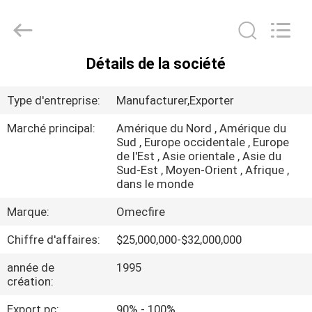
CQMEC
Machinery
& Equipment
Co.,
Ltd .
All
Détails de la société
Rights
MAISON
Reserved.
Type d'entreprise:
Manufacturer,Exporter
PRODUITS
Marché principal:
Amérique du Nord , Amérique du
Sud , Europe occidentale , Europe
de l'Est , Asie orientale , Asie du
VIDÉOS
Sud-Est , Moyen-Orient , Afrique ,
dans le monde
AU
Marque:
Omecfire
SUJET
Chiffre d'affaires:
$25,000,000-$32,000,000
DE
année de
1995
NOUS
création:
Export pc:
90% - 100%