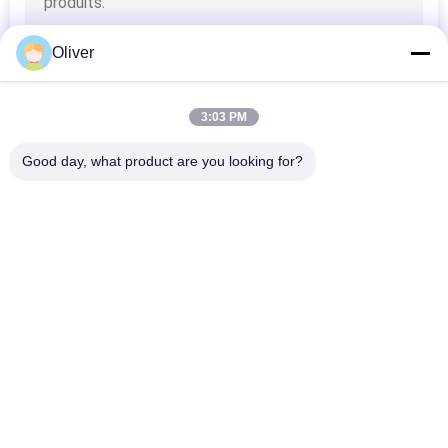
Oliver
3:03 PM
Good day, what product are you looking for?
Catégories populaires
Tous
Extincteur Des BS 
Extincteur D'UL
EN3
Extincteur Sec De 
Extincteur De CO2
Poudre
Extincteur De 
Extincteur 
Mousse Et D'eau
Automatique
Cylindre De Gaz En 
Bouteille De Gaz En 