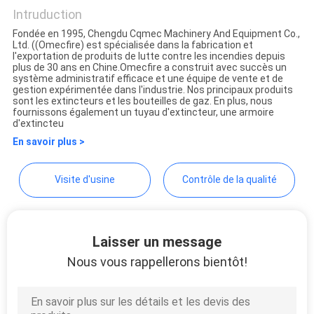
& Equipment Co., Ltd
Intruduction
CITATION
Fondée en 1995, Chengdu Cqmec Machinery And Equipment Co.,
Ltd. ((Omecfire) est spécialisée dans la fabrication et
l'exportation de produits de lutte contre les incendies depuis
PLAN
plus de 30 ans en Chine.Omecfire a construit avec succès un
système administratif efficace et une équipe de vente et de
DU
gestion expérimentée dans l'industrie. Nos principaux produits
sont les extincteurs et les bouteilles de gaz. En plus, nous
SITE
fournissons également un tuyau d'extincteur, une armoire
d'extincteu
En savoir plus >
POLITIQUE
DE
Visite d'usine
Contrôle de la qualité
CONFIDENTIALITÉ
Laisser un message
Nous vous rappellerons bientôt!