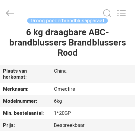
CQMEC
Machinery
& Equipment
Co.,
Ltd .
Droog poederbrandblusapparaat
All
Rights
Reserved.
6 kg draagbare ABC-
HUIS
brandblussers Brandblussers
PRODUCTEN
Rood
VIDEOS
Plaats van
China
herkomst:
ONGEVEER
Merknaam:
Omecfire
ONS
Modelnummer:
6kg
Min. bestelaantal:
1*20GP
FABRIEKSREIS
Prijs:
Bespreekbaar