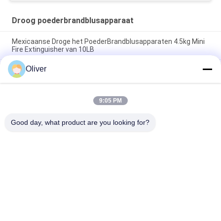
Droog poederbrandblusapparaat
Mexicaanse Droge het PoederBrandblusapparaten 4.5kg Mini
Fire Extinguisher van 10LB
Oliver
1-12 kg Voetring Type Droog poeder brandblussers Rode
cilinder ISO9001 Gecertificeerd voor multifunctionele
brandveiligheid
9:05 PM
Omecfire 25kg reed Droog Chemisch Brandblusapparaat
Aangepast Embleem
Good day, what product are you looking for?
populaire categorieën
Alle
UL 
Het 
Brandblusapparaat
Brandblusapparaat 
Van BS EN3
Droog 
Het 
Poederbrandblusapparaat
Brandblusapparaat 
Van Co2