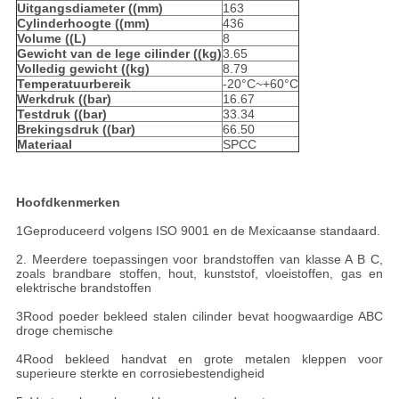
Uitgangsdiameter ((mm)
163
Cylinderhoogte ((mm)
436
Volume ((L)
8
Gewicht van de lege cilinder ((kg)
3.65
Volledig gewicht ((kg)
8.79
Temperatuurbereik
-20°C~+60°C
Werkdruk ((bar)
16.67
Testdruk ((bar)
33.34
Brekingsdruk ((bar)
66.50
Materiaal
SPCC
Hoofdkenmerken
1Geproduceerd volgens ISO 9001 en de Mexicaanse standaard.
2. Meerdere toepassingen voor brandstoffen van klasse A B C,
zoals brandbare stoffen, hout, kunststof, vloeistoffen, gas en
elektrische brandstoffen
3Rood poeder bekleed stalen cilinder bevat hoogwaardige ABC
droge chemische
4Rood bekleed handvat en grote metalen kleppen voor
superieure sterkte en corrosiebestendigheid