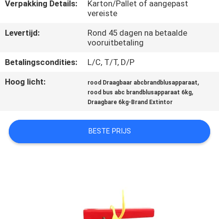
KWALITEITSCONTROLE
Verpakking Details:
Karton/Pallet of aangepast
vereiste
Levertijd:
Rond 45 dagen na betaalde
CONTACTEER
vooruitbetaling
ONS
Betalingscondities:
L/C, T/T, D/P
NIEUWS
Hoog licht:
,
rood Draagbaar abcbrandblusapparaat
,
rood bus abc brandblusapparaat 6kg
Draagbare 6kg-Brand Extintor
VERZOEK
OM EEN
BESTE PRIJS
CITAAT
SITEMAP
PRIVACYBELEID