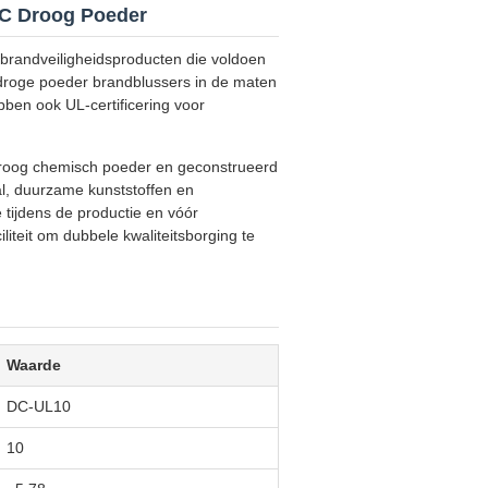
C Droog Poeder
 brandveiligheidsproducten die voldoen
 droge poeder brandblussers in de maten
ben ook UL-certificering voor
roog chemisch poeder en geconstrueerd
l, duurzame kunststoffen en
 tijdens de productie en vóór
liteit om dubbele kwaliteitsborging te
Waarde
DC-UL10
10