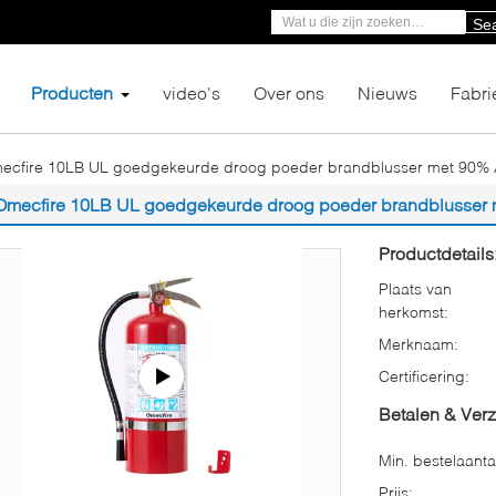
Se
Producten
video's
Over ons
Nieuws
Fabri
ecfire 10LB UL goedgekeurde droog poeder brandblusser met 90%
Omecfire 10LB UL goedgekeurde droog poeder brandblusser
Productdetails
Plaats van
herkomst:
Merknaam:
Certificering:
Betalen & Ver
Min. bestelaanta
Prijs: