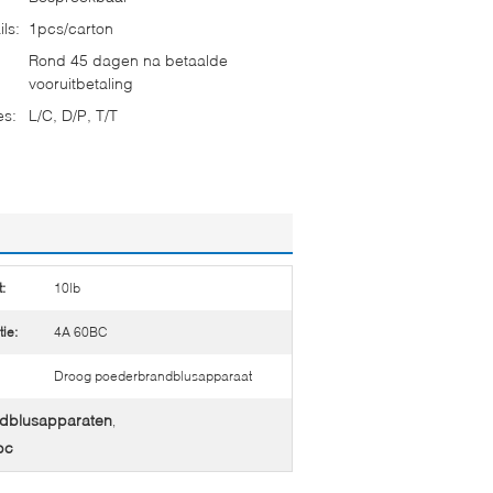
ls:
1pcs/carton
Rond 45 dagen na betaalde
vooruitbetaling
es:
L/C, D/P, T/T
:
10lb
tie:
4A 60BC
Droog poederbrandblusapparaat
dblusapparaten
,
bc