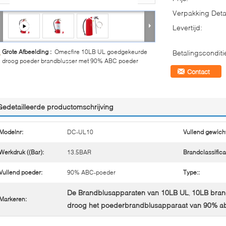
Verpakking Detai
Levertijd:
Grote Afbeelding :
Omecfire 10LB UL goedgekeurde
Betalingsconditi
droog poeder brandblusser met 90% ABC poeder
Contact
Gedetailleerde productomschrijving
Modelnr:
DC-UL10
Vullend gewicht
Werkdruk ((Bar):
13.5BAR
Brandclassifica
Vullend poeder:
90% ABC-poeder
Type::
De Brandblusapparaten van 10LB UL
10LB bran
,
Markeren:
droog het poederbrandblusapparaat van 90% a