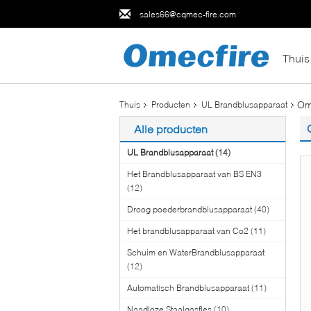
sales66@cqmec-fire.com
Thuis
Om
Thuis
Producten
UL Brandblusapparaat
Alle producten
UL Brandblusapparaat
(14)
Het Brandblusapparaat van BS EN3
(12)
Droog poederbrandblusapparaat
(40)
Het brandblusapparaat van Co2
(11)
Schuim en WaterBrandblusapparaat
(12)
Automatisch Brandblusapparaat
(11)
Naadloze Staalgasfles
(10)