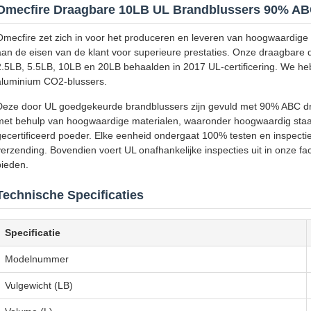
Omecfire Draagbare 10LB UL Brandblussers 90% AB
Omecfire zet zich in voor het produceren en leveren van hoogwaardige
aan de eisen van de klant voor superieure prestaties. Onze draagbare
2.5LB, 5.5LB, 10LB en 20LB behaalden in 2017 UL-certificering. We heb
aluminium CO2-blussers.
Deze door UL goedgekeurde brandblussers zijn gevuld met 90% ABC d
met behulp van hoogwaardige materialen, waaronder hoogwaardig staa
gecertificeerd poeder. Elke eenheid ondergaat 100% testen en inspectie
verzending. Bovendien voert UL onafhankelijke inspecties uit in onze faci
bieden.
Technische Specificaties
Specificatie
Modelnummer
Vulgewicht (LB)