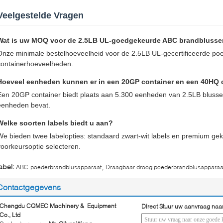
Veelgestelde Vragen
Wat is uw MOQ voor de 2.5LB UL-goedgekeurde ABC brandblusse
Onze minimale bestelhoeveelheid voor de 2.5LB UL-gecertificeerde po
containerhoeveelheden.
Hoeveel eenheden kunnen er in een 20GP container en een 40HQ 
Een 20GP container biedt plaats aan 5.300 eenheden van 2.5LB blusser
eenheden bevat.
Welke soorten labels biedt u aan?
We bieden twee labelopties: standaard zwart-wit labels en premium gek
voorkeursoptie selecteren.
,
abel:
ABC-poederbrandblusapparaat
Draagbaar droog poederbrandblusapparaa
Contactgegevens
Chengdu CQMEC Machinery & Equipment
Direct Stuur uw aanvraag naa
Co., Ltd