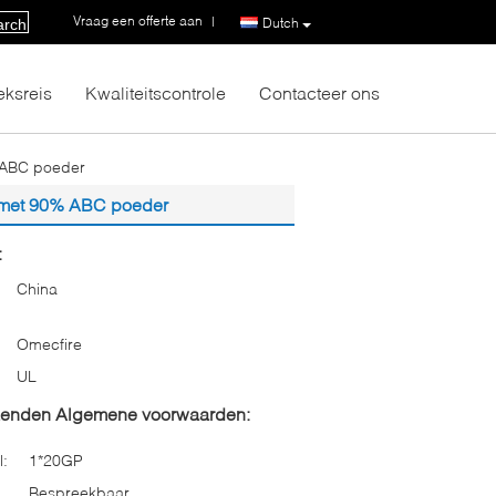
Vraag een offerte aan
|
Dutch
arch
eksreis
Kwaliteitscontrole
Contacteer ons
 ABC poeder
 met 90% ABC poeder
:
China
Omecfire
UL
zenden Algemene voorwaarden:
l:
1*20GP
Bespreekbaar