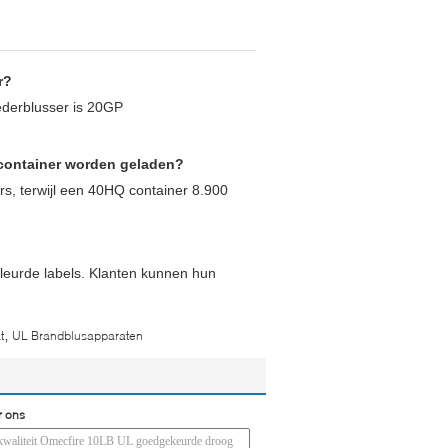
r?
ederblusser is 20GP
container worden geladen?
s, terwijl een 40HQ container 8.900
leurde labels. Klanten kunnen hun
,
t
UL Brandblusapparaten
r ons