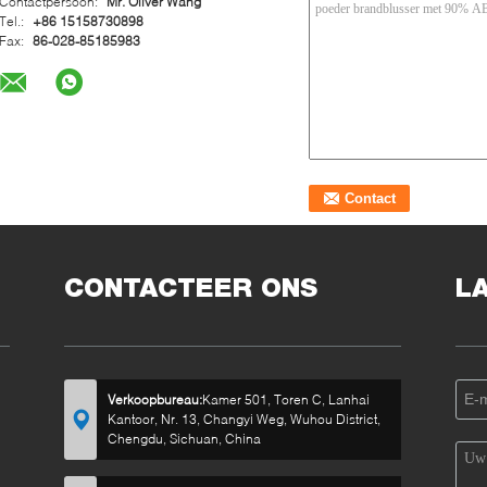
Contactpersoon:
Mr. Oliver Wang
Tel.:
+86 15158730898
Fax:
86-028-85185983
CONTACTEER ONS
L
Verkoopbureau:
Kamer 501, Toren C, Lanhai
Kantoor, Nr. 13, Changyi Weg, Wuhou District,
Chengdu, Sichuan, China