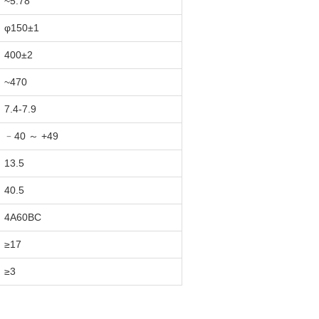
~5.78
φ150±1
400±2
~470
7.4-7.9
﹣40 ～ +49
13.5
40.5
4A60BC
≥17
≥3