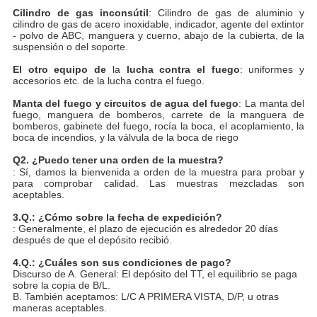
Cilindro de gas inconsútil
: Cilindro de gas de aluminio y
cilindro de gas de acero inoxidable, indicador, agente del extintor
- polvo de ABC, manguera y cuerno, abajo de la cubierta, de la
suspensión o del soporte.
El otro equipo de
la
lucha contra el fuego
: uniformes y
accesorios etc. de la lucha contra el fuego.
Manta del fuego y circuitos de agua del fuego
: La manta del
fuego, manguera de bomberos, carrete de la manguera de
bomberos, gabinete del fuego, rocía la boca, el acoplamiento, la
boca de incendios, y la válvula de la boca de riego
Q
2
.
¿Puedo tener una orden de la muestra?
: Sí, damos la bienvenida a orden de la muestra para probar y
para comprobar calidad. Las muestras mezcladas son
aceptables.
3.Q.: ¿Cómo sobre la fecha de expedición?
: Generalmente, el plazo de ejecución es alrededor 20 días
después de que el depósito recibió.
4.Q.: ¿Cuáles son sus condiciones de pago?
Discurso de A. General: El depósito del TT, el equilibrio se paga
sobre la copia de B/L.
B. También aceptamos: L/C A PRIMERA VISTA, D/P, u otras
maneras aceptables.