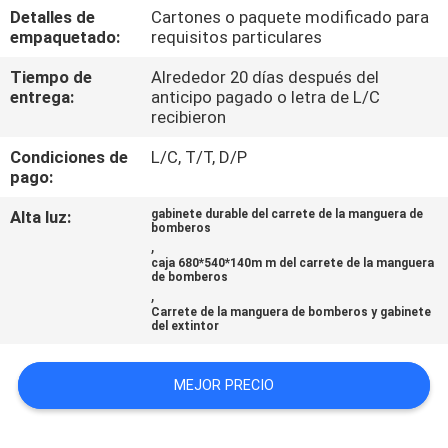
LA
Detalles de
Cartones o paquete modificado para
empaquetado:
requisitos particulares
FÁBRICA
Tiempo de
Alrededor 20 días después del
entrega:
anticipo pagado o letra de L/C
CONTROL
recibieron
DE
Condiciones de
L/C, T/T, D/P
CALIDAD
pago:
Alta luz:
gabinete durable del carrete de la manguera de
bomberos
ÉNTRENOS
,
caja 680*540*140m m del carrete de la manguera
EN
de bomberos
,
CONTACTO
Carrete de la manguera de bomberos y gabinete
del extintor
CON
MEJOR PRECIO
NOTICIAS