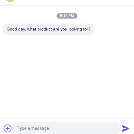
Carrete de la manguera de bomberos de la caja del extintor y
gabinete interiores rojos del extintor
5:18 PM
Cabinet de extintor OEM para 4kg 6kg con ventana
transparente
Good day, what product are you looking for?
Categorías Populares
Todos
Extintor De Las BS 
Extintor De La UL
EN3
Extintor Seco Del 
Extintor Del CO2
Polvo
Extintor De La 
Extintor Automático
Espuma Y Del Agua
Cilindro De Gas De 
Cilindro De Gas De 
Acero Inconsútil
Aluminio
Solicitar una cotización