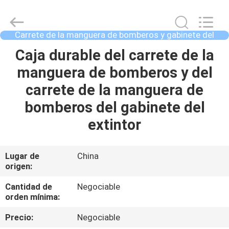
Chengdu
CQMEC
Machinery
& Equipment
Co.,
Carrete de la manguera de bomberos y gabinete del
Ltd .
extintor
All
Rights
HOGAR
Caja durable del carrete de la
Reserved.
manguera de bomberos y del
PRODUCTOS
carrete de la manguera de
bomberos del gabinete del
VIDEOS
extintor
SOBRE
Lugar de
China
origen:
NOSOTROS
Cantidad de
Negociable
orden mínima:
VIAJE
DE
Precio:
Negociable