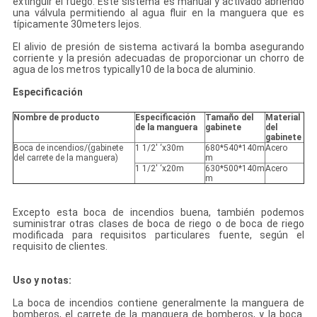
extinguir el fuego. Este sistema es manual y activado abriendo
una válvula permitiendo al agua fluir en la manguera que es
típicamente 30meters lejos.
El alivio de presión de sistema activará la bomba asegurando
corriente y la presión adecuadas de proporcionar un chorro de
agua de los metros typically10 de la boca
de aluminio
.
Especificación
Nombre de producto
Especificación
Tamaño del
Material
de la manguera
gabinete
del
gabinete
Boca de incendios/(gabinete
1 1/2' ‘x30m
680*540*140m
Acero
del carrete de la manguera)
m
1 1/2' ‘x20m
630*500*140m
Acero
m
Excepto esta boca de incendios buena, también podemos
suministrar otras clases de boca de riego o de boca de riego
modificada para requisitos particulares fuente, según el
requisito de clientes.
Uso y notas:
La boca de incendios contiene generalmente la manguera de
bomberos, el carrete de la manguera de bomberos, y la boca.