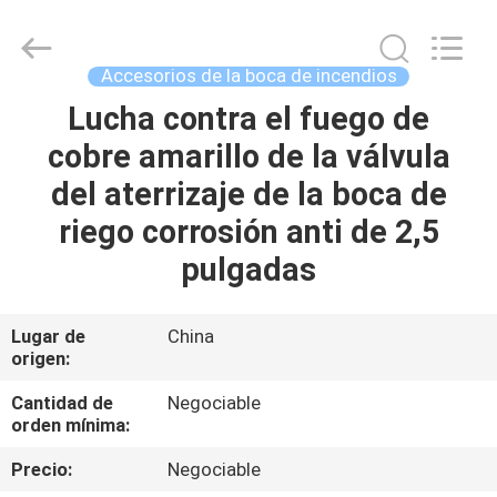
Chengdu
CQMEC
Machinery
& Equipment
Co.,
Accesorios de la boca de incendios
Ltd .
All
Rights
Lucha contra el fuego de
HOGAR
Reserved.
cobre amarillo de la válvula
PRODUCTOS
del aterrizaje de la boca de
riego corrosión anti de 2,5
VIDEOS
pulgadas
SOBRE
Lugar de
China
origen:
NOSOTROS
Cantidad de
Negociable
orden mínima:
VIAJE
DE
Precio:
Negociable