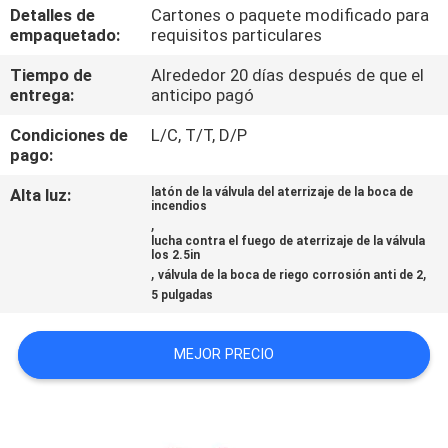
LA
Detalles de
Cartones o paquete modificado para
empaquetado:
requisitos particulares
FÁBRICA
Tiempo de
Alrededor 20 días después de que el
entrega:
anticipo pagó
CONTROL
Condiciones de
L/C, T/T, D/P
DE
pago:
CALIDAD
Alta luz:
latón de la válvula del aterrizaje de la boca de
incendios
,
ÉNTRENOS
lucha contra el fuego de aterrizaje de la válvula
los 2.5in
EN
,
,
válvula de la boca de riego corrosión anti de 2
5 pulgadas
CONTACTO
CON
MEJOR PRECIO
NOTICIAS