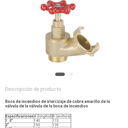
PIDA
UNA
CITA
MAPA
DEL
SITIO
POLÍTICA
Descripción de producto
DE
PRIVACIDAD
Boca de incendios de aterrizaje de cobre amarillo de la
válvula de la válvula de la boca de incendios
Especificaciones
A (longitud)
B (anchura)
1 .5"
140
115
2"
150
130