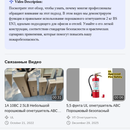
Video Description:
Посмотрите этот обзор, чтобы узнать, почему многие профессионалы
обращают внимание на этот подход. В этом видео мы демонстрируем
функции и правильное использование порошкового огнетушителя 2 кг BS
EN3, идеально подходящего для офисов и отелей. Узнайте о его легкой
конструкции, соответствии стандартам безопасности и практических
сценариях применения, которые помогут повысить вашу
пожаробезопасность.
Связанные Видео
00:31
00:06
1A 10BC 2.5LB Небольшой
5,5 фунта UL огнетушитель ABC
порошковый огнетушитель ABC
Порошковый безопасный
для транспортных средств
UL
УЛ Огнетушитель
October 21, 2022
December 29, 2025