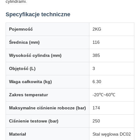
cylindrami.
Specyfikacje techniczne
Pojemność
2KG
Średnica (mm)
116
Wysokość cylindra (mm)
385
Objętość (L)
3
Waga całkowita (kg)
6.30
Zakres temperatur
-20℃~60℃
Maksymalne ciśnienie robocze (bar)
174
Ciśnienie testowe (bar)
250
Materiał
Stal węglowa DC02