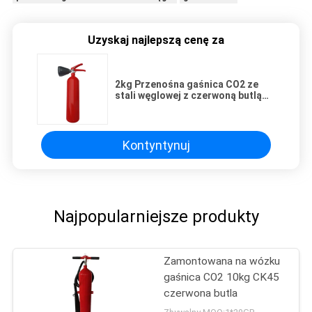
Uzyskaj najlepszą cenę za
2kg Przenośna gaśnica CO2 ze
stali węglowej z czerwoną butlą
do pożarów klasy B
Kontyntynuj
Najpopularniejsze produkty
Zamontowana na wózku
gaśnica CO2 10kg CK45
czerwona butla