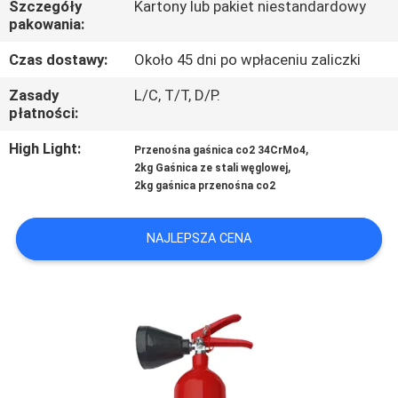
Szczegóły
Kartony lub pakiet niestandardowy
FABRYCE
pakowania:
Czas dostawy:
Około 45 dni po wpłaceniu zaliczki
KONTROLA
JAKOŚCI
Zasady
L/C, T/T, D/P.
płatności:
High Light:
,
SKONTAKTUJ
Przenośna gaśnica co2 34CrMo4
,
2kg Gaśnica ze stali węglowej
SIĘ
2kg gaśnica przenośna co2
Z
NAJLEPSZA CENA
NAMI
AKTUALNOŚCI
POPROSIĆ
O