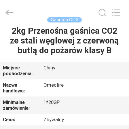
CQMEC
Machinery
& Equipment
Co.,
Ltd .
Gaśnica CO2
All
Rights
Reserved.
2kg Przenośna gaśnica CO2
DOM
ze stali węglowej z czerwoną
PRODUKTY
butlą do pożarów klasy B
FILMY
Miejsce
Chiny
pochodzenia:
O
Nazwa
Omecfire
handlowa:
NAS
Minimalne
1*20GP
zamówienie:
WYCIECZKA
Cena:
Zbywalny
PO