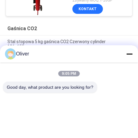
Zbywalny MOQ:1*20GP
KONTAKT
Gaśnica CO2
Stal stopowa 5 kg gaśnica CO2 Czerwony cylinder
136x655mm
Oliver
2kg Przenośna gaśnica CO2 ze stali węglowej z czerwoną
butlą do pożarów klasy B
9:05 PM
20 kg Kołowy gaśnik ogniowy CO2 Czerwony wózek
antykorozyjny
Good day, what product are you looking for?
popularne kategorie
Wszystko
Gaśnica UL
BS EN3 Gaśnica
Gaśnica Proszkowa 